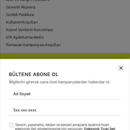
Güvenli Alışveriş
Gizlilik Politikası
Kullanım Koşulları
Kişisel Verilerin Korunması
ETK Aydınlatma Metni
Ramazan Kampanyası Koşulları
BÜLTENE ABONE OL
Bilgilerini girerek sana özel kampanyalardan haberdar ol.
FIRSATLARI
YAKALA
Bülten Üyeliği
arrow_forward
Tanıtım, pazarlama, reklam ve benzeri amaçlarla tarafıma ticari
elektronik ileti gönderilmesine izin veriyorum.
Elektronik Ticari İleti