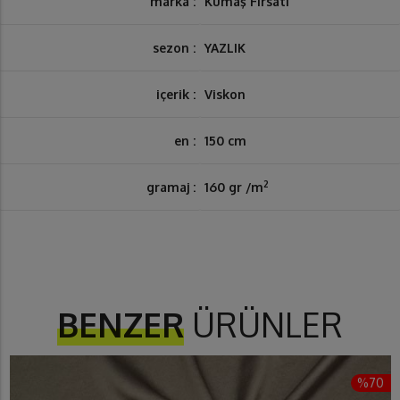
marka :
Kumaş Fırsatı
sezon :
YAZLIK
içerik :
Viskon
en :
150 cm
2
gramaj :
160 gr /m
BENZER
ÜRÜNLER
%70