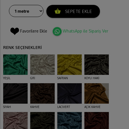
shopping_basket
SEPETE EKLE
Favorilere Ekle
WhatsApp ile Sipariş Ver
RENK SEÇENEKLERİ
YEŞİL
GRİ
SAFRAN
KOYU HAKİ
SİYAH
KAHVE
LACİVERT
AÇIK KAHVE