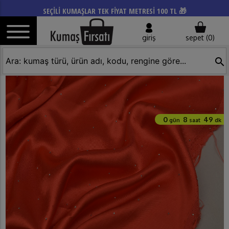
SEÇİLİ KUMAŞLAR TEK FİYAT METRESİ 100 TL 🎁
giriş
sepet (
0
)
search
0
8
49
gün
saat
dk