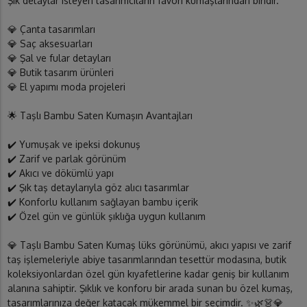
Şık detaylar isteyen tasarımcıların favori kumaşlarından biridir.
💎 Çanta tasarımları
💎 Saç aksesuarları
💎 Şal ve fular detayları
💎 Butik tasarım ürünleri
💎 El yapımı moda projeleri
🌟 Taşlı Bambu Saten Kumaşın Avantajları
✔️ Yumuşak ve ipeksi dokunuş
✔️ Zarif ve parlak görünüm
✔️ Akıcı ve dökümlü yapı
✔️ Şık taş detaylarıyla göz alıcı tasarımlar
✔️ Konforlu kullanım sağlayan bambu içerik
✔️ Özel gün ve günlük şıklığa uygun kullanım
💎 Taşlı Bambu Saten Kumaş lüks görünümü, akıcı yapısı ve zarif
taş işlemeleriyle abiye tasarımlarından tesettür modasına, butik
koleksiyonlardan özel gün kıyafetlerine kadar geniş bir kullanım
alanına sahiptir. Şıklık ve konforu bir arada sunan bu özel kumaş,
tasarımlarınıza değer katacak mükemmel bir seçimdir. ✨🌿👗💎