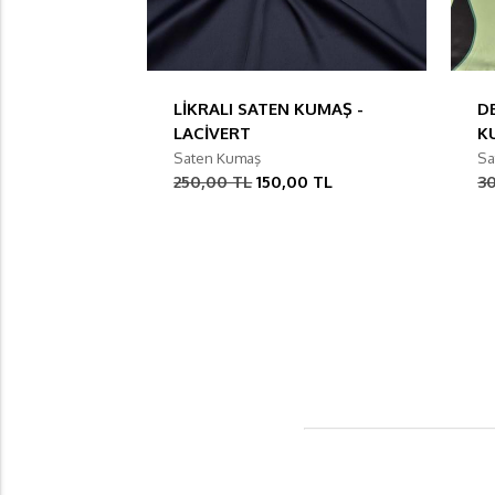
LİKRALI SATEN KUMAŞ -
D
LACİVERT
K
Saten Kumaş
Sa
250,00 TL
150,00 TL
3