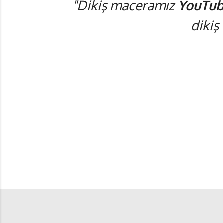
"Dikiş maceramız
YouTub
dikiş