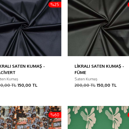
%25
İKRALI SATEN KUMAŞ -
LİKRALI SATEN KUMAŞ -
ACİVERT
FÜME
ten Kumaş
Saten Kumaş
00,00 TL
150,00 TL
200,00 TL
150,00 TL
%60