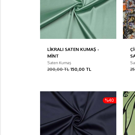
LİKRALI SATEN KUMAŞ -
Çİ
MİNT
S
Saten Kumaş
Sa
200,00 TL
150,00 TL
2
%40