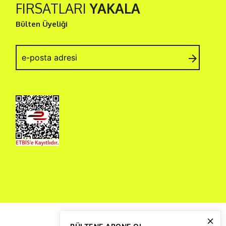
FIRSATLARI
YAKALA
Bülten Üyeliği
arrow_forward