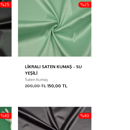
%25
%25
LİKRALI SATEN KUMAŞ - SU
YEŞİLİ
Saten Kumaş
200,00 TL
150,00 TL
%40
%40