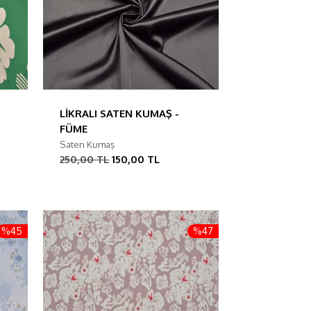
LİKRALI SATEN KUMAŞ -
FÜME
Saten Kumaş
250,00 TL
150,00 TL
%45
%47