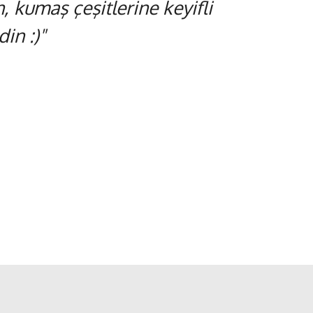
 kumaş çeşitlerine keyifli
in :)"