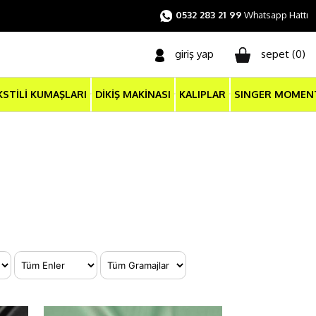
0532 283 21 99
Whatsapp Hattı
giriş yap
sepet (
0
)
KSTİLİ KUMAŞLARI
DİKİŞ MAKİNASI
KALIPLAR
SINGER MOMEN