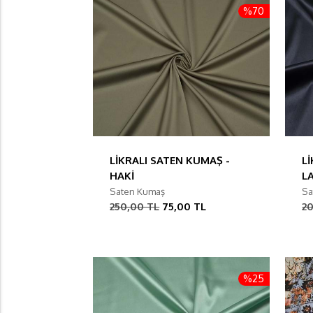
%70
LİKRALI SATEN KUMAŞ -
L
HAKİ
L
Saten Kumaş
Sa
250,00 TL
75,00 TL
2
%25