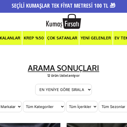
SEÇİLİ KUMAŞLAR TEK FİYAT METRESİ 100 TL 🎁
 KALANLAR
KREP %50
ÇOK SATANLAR
YENİ GELENLER
EV TE
ARAMA SONUÇLARI
12 ürün listeleniyor