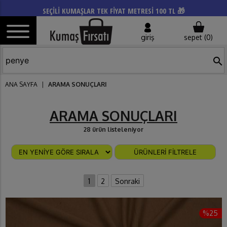
SEÇİLİ KUMAŞLAR TEK FİYAT METRESİ 100 TL 🎁
giriş
sepet (
0
)
search
ANA SAYFA
|
ARAMA SONUÇLARI
ARAMA SONUÇLARI
28 ürün listeleniyor
ÜRÜNLERİ FİLTRELE
1
2
Sonraki
%25