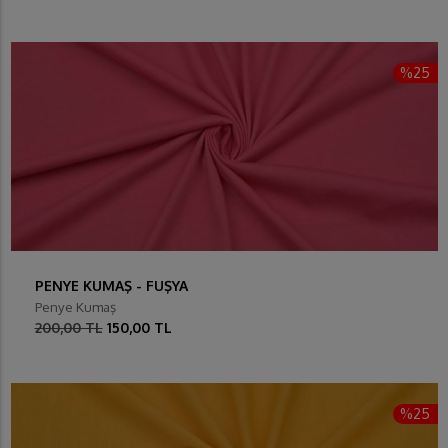
%25
PENYE KUMAŞ - FUŞYA
Penye Kumaş
200,00 TL
150,00 TL
%25