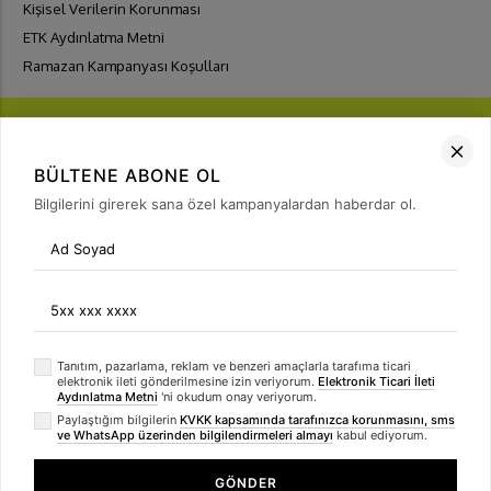
Kişisel Verilerin Korunması
ETK Aydınlatma Metni
Ramazan Kampanyası Koşulları
BÜLTENE ABONE OL
Bilgilerini girerek sana özel kampanyalardan haberdar ol.
FIRSATLARI
YAKALA
Bülten Üyeliği
arrow_forward
Tanıtım, pazarlama, reklam ve benzeri amaçlarla tarafıma ticari
elektronik ileti gönderilmesine izin veriyorum.
Elektronik Ticari İleti
Aydınlatma Metni
'ni okudum onay veriyorum.
Paylaştığım bilgilerin
KVKK kapsamında tarafınızca korunmasını, sms
ve WhatsApp üzerinden bilgilendirmeleri almayı
kabul ediyorum.
GÖNDER