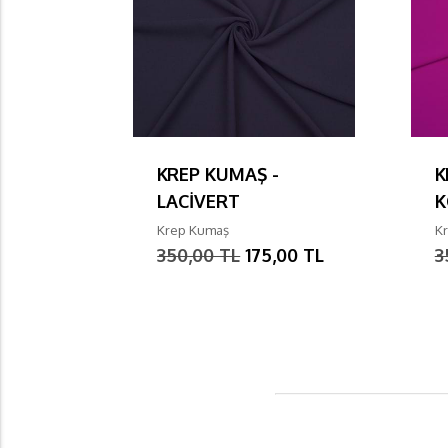
KREP KUMAŞ -
K
LACİVERT
K
Krep Kumaş
K
350,00 TL
175,00 TL
3