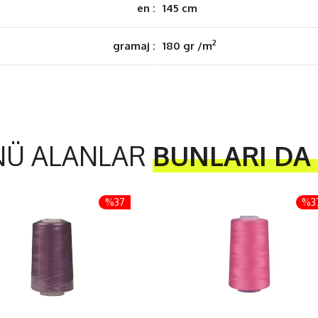
en :
145 cm
2
gramaj :
180 gr /m
NÜ ALANLAR
BUNLARI DA
%37
%3