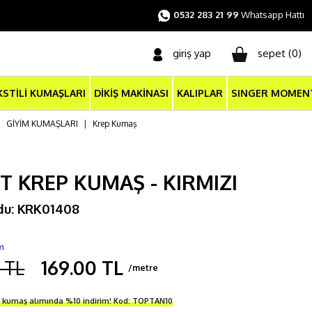
0532 283 21 99
Whatsapp Hattı
giriş yap
sepet (
0
)
KSTİLİ KUMAŞLARI
DİKİŞ MAKİNASI
KALIPLAR
SINGER MOMEN
|
GİYİM KUMAŞLARI
|
Krep Kumaş
ET KREP KUMAŞ - KIRMIZI
du: KRK01408
m
 TL
169.00 TL
/metre
i kumaş alımında %10 indirim! Kod: TOPTAN10