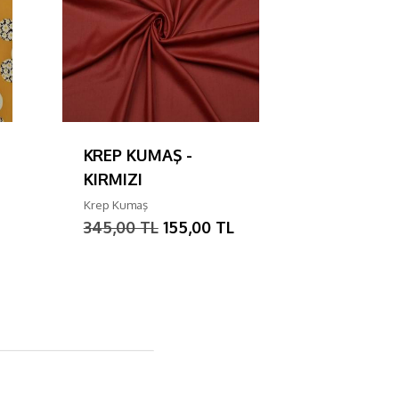
KREP KUMAŞ -
MAROKE
KIRMIZI
KUMAŞ -
Krep Kumaş
Krep Kumaş
345,00 TL
155,00 TL
150,00 T