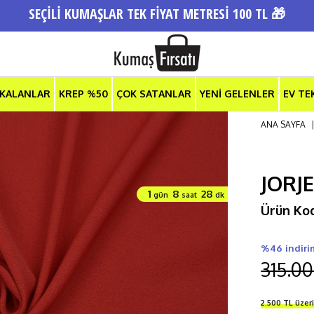
SEÇİLİ KUMAŞLAR TEK FİYAT METRESİ 100 TL 🎁
 KALANLAR
KREP %50
ÇOK SATANLAR
YENİ GELENLER
EV TE
ANA SAYFA
JORJ
1
8
28
gün
saat
dk
Ürün Ko
%46 indiri
315.00
2.500 TL üzer