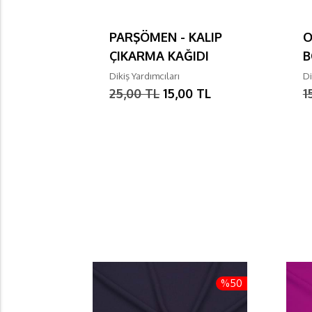
PARŞÖMEN - KALIP
O
ÇIKARMA KAĞIDI
B
Dikiş Yardımcıları
Di
25,00 TL
15,00 TL
1
%50