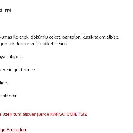
İLERİ
 kumaş ile etek, dökümlü ceket, pantolon, klasik takım,elbise,
 gömlek, ferace ve jile dikebilirsiniz.
a sahiptir.
 ve iç göstermez.
ıdır.
kalitedir.
e üzeri tüm alışverişlerde KARGO ÜCRETSİZ
rgo Prosedürü