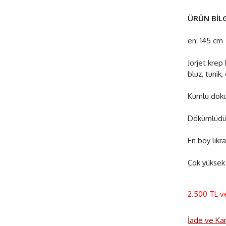
ÜRÜN BİLG
en: 145 cm
Jorjet krep
bluz, tunik,
Kumlu dokuy
Dökümlüdür
En boy likral
Çok yüksek 
2.500 TL v
İade ve Ka