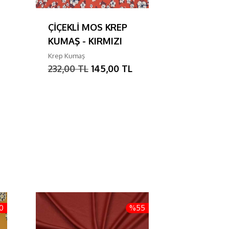
ÇİÇEKLİ MOS KREP
MEDİNE 
KUMAŞ - KIRMIZI
KUMAŞ -
Krep Kumaş
Medine İpeğ
232,00 TL
145,00 TL
320,00 T
0
%55