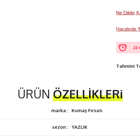
Ne Dikilir,
Havalede %3
22 
Tahmini T
ÜRÜN
ÖZELLİKLERi
marka :
Kumaş Fırsatı
sezon :
YAZLIK