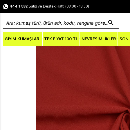
444 1 832
Satış ve Destek Hattı (09:00 - 18:30)
search
GİYİM KUMAŞLARI
TEK FİYAT 100 TL
NEVRESİMLİKLER
SON