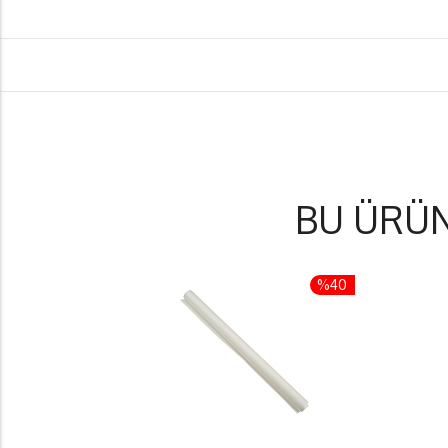
BU ÜRÜ
%40