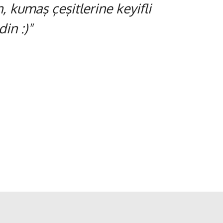
 kumaş çeşitlerine keyifli
in :)"