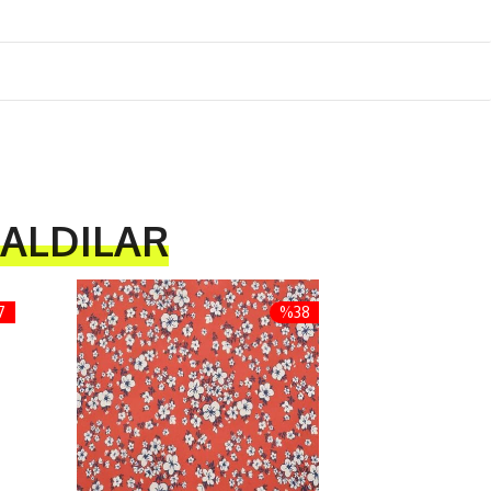
 ALDILAR
7
%38