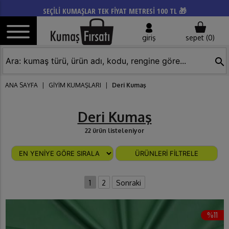
SEÇİLİ KUMAŞLAR TEK FİYAT METRESİ 100 TL 🎁
giriş
sepet (
0
)
search
ANA SAYFA
|
GİYİM KUMAŞLARI
|
Deri Kumaş
Deri Kumaş
22 ürün listeleniyor
ÜRÜNLERİ FİLTRELE
1
2
Sonraki
%11