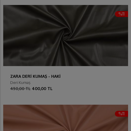
%11
ZARA DERİ KUMAŞ - HAKİ
Deri Kumaş
450,00 TL
400,00 TL
%11