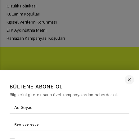
Gizlilik Politikası
Kullanım Koşulları
Kişisel Verilerin Korunması
ETK Aydınlatma Metni
Ramazan Kampanyası Koşulları
FIRSATLARI
YAKALA
BÜLTENE ABONE OL
Bülten Üyeliği
Bilgilerini girerek sana özel kampanyalardan haberdar ol.
arrow_forward