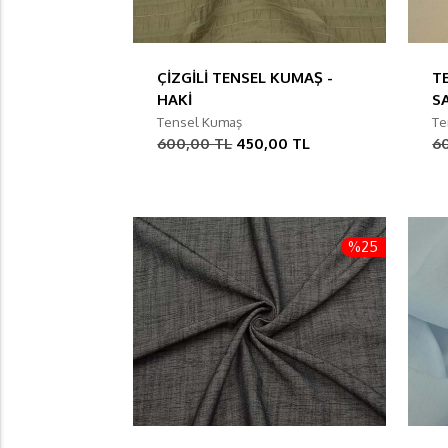
ÇİZGİLİ TENSEL KUMAŞ -
T
HAKİ
S
Tensel Kumaş
Te
600,00 TL
450,00 TL
6
%25