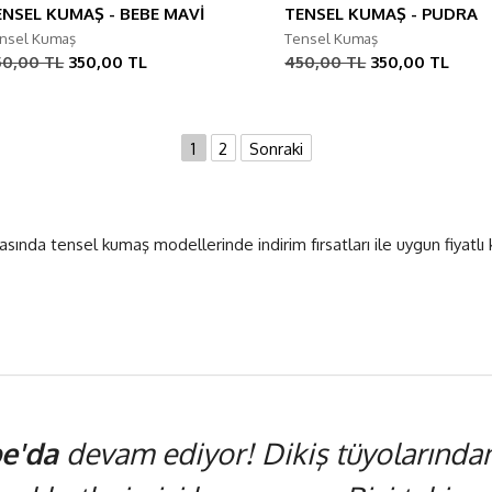
ENSEL KUMAŞ - BEBE MAVİ
TENSEL KUMAŞ - PUDRA
nsel Kumaş
Tensel Kumaş
50,00 TL
350,00 TL
450,00 TL
350,00 TL
1
2
Sonraki
nda tensel kumaş modellerinde indirim fırsatları ile uygun fiyatlı k
e'da
devam ediyor! Dikiş tüyolarından,