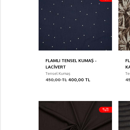
FLAMLI TENSEL KUMAŞ -
F
LACİVERT
K
Tensel Kumaş
Te
450,00 TL
400,00 TL
4
%11