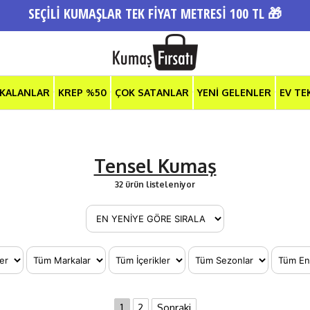
SEÇİLİ KUMAŞLAR TEK FİYAT METRESİ 100 TL 🎁
 KALANLAR
KREP %50
ÇOK SATANLAR
YENİ GELENLER
EV TE
Tensel Kumaş
32 ürün listeleniyor
1
2
Sonraki