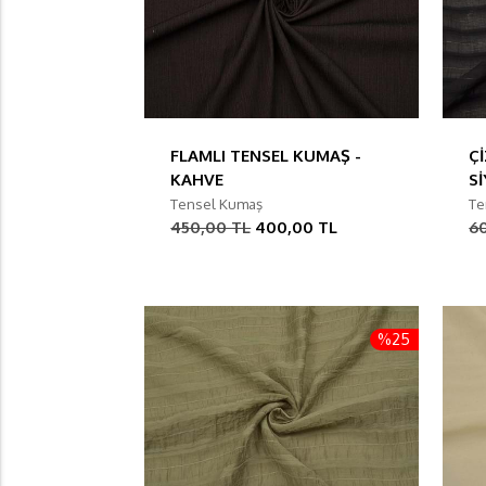
FLAMLI TENSEL KUMAŞ -
Ç
KAHVE
S
Tensel Kumaş
Te
450,00 TL
400,00 TL
6
%25