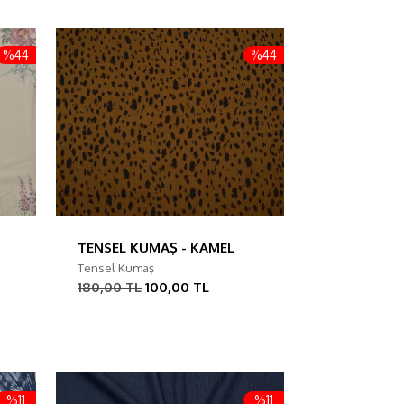
%44
%44
TENSEL KUMAŞ - KAMEL
Tensel Kumaş
180,00 TL
100,00 TL
%11
%11