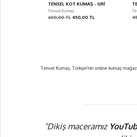
TENSEL KOT KUMAŞ - GRİ
T
Tensel Kumaş
Te
600,00 TL
450,00 TL
4
Tensel Kumaş, Türkiye'nin online kumaş mağazası
"Dikiş maceramız
YouTub