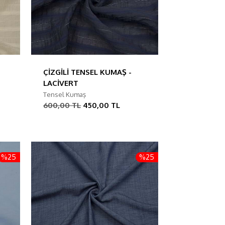
ÇİZGİLİ TENSEL KUMAŞ -
LACİVERT
Tensel Kumaş
600,00 TL
450,00 TL
%25
%25