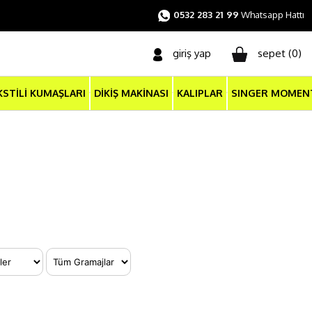
0532 283 21 99
Whatsapp Hattı
giriş yap
sepet (
0
)
KSTİLİ KUMAŞLARI
DİKİŞ MAKİNASI
KALIPLAR
SINGER MOMEN