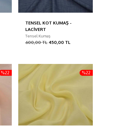
TENSEL KOT KUMAŞ -
LACİVERT
Tensel Kumaş
600,00 TL
450,00 TL
%22
%22