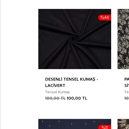
%44
DESENLİ TENSEL KUMAŞ -
P
LACİVERT
S
Tensel Kumaş
Te
180,00 TL
100,00 TL
1
%11