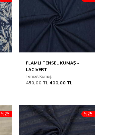
FLAMLI TENSEL KUMAŞ -
LACİVERT
Tensel Kumaş
450,00 TL
400,00 TL
%25
%25