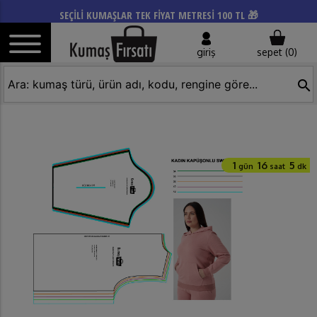
SEÇİLİ KUMAŞLAR TEK FİYAT METRESİ 100 TL 🎁
giriş
sepet (
0
)
search
1
16
5
gün
saat
dk