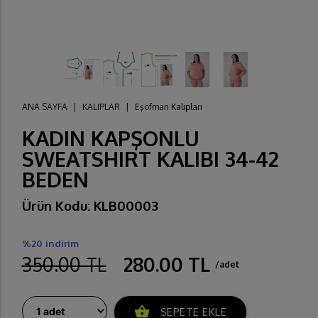
ANA SAYFA
|
KALIPLAR
|
Eşofman Kalıpları
KADIN KAPŞONLU
SWEATSHIRT KALIBI 34-42
BEDEN
Ürün Kodu: KLB00003
%20 indirim
350.00 TL
280.00 TL
/adet
shopping_basket
SEPETE EKLE