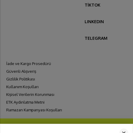
TİKTOK
LINKEDIN
TELEGRAM
İade ve Kargo Prosedürü
Güvenli Alışveriş
Gizlilik Politikası
Kullanım Koşulları
Kişisel Verilerin Korunması
ETK Aydınlatma Metni
Ramazan Kampanyası Koşulları