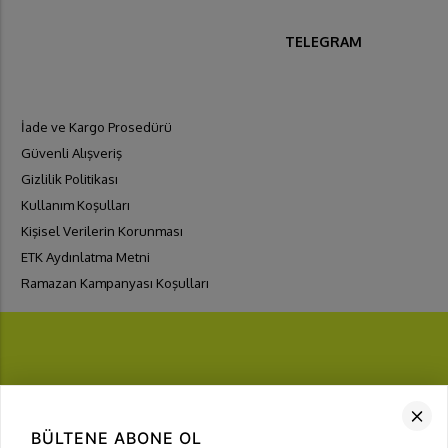
TELEGRAM
İade ve Kargo Prosedürü
Güvenli Alışveriş
Gizlilik Politikası
Kullanım Koşulları
Kişisel Verilerin Korunması
ETK Aydınlatma Metni
Ramazan Kampanyası Koşulları
FIRSATLARI
YAKALA
BÜLTENE ABONE OL