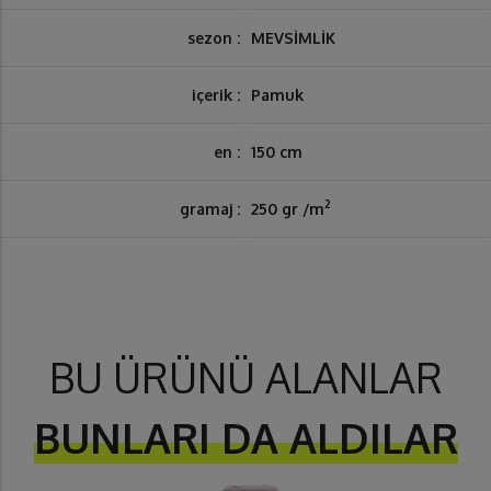
sezon :
MEVSİMLİK
içerik :
Pamuk
en :
150 cm
2
gramaj :
250 gr /m
BU ÜRÜNÜ ALANLAR
BUNLARI DA ALDILAR