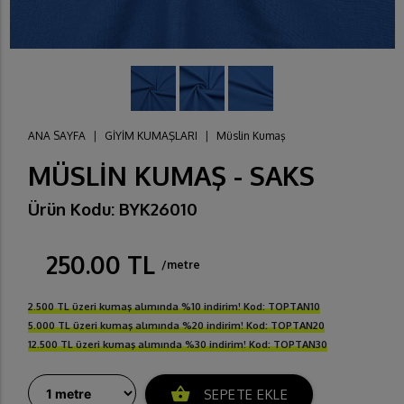
ANA SAYFA
|
GİYİM KUMAŞLARI
|
Müslin Kumaş
MÜSLİN KUMAŞ - SAKS
Ürün Kodu: BYK26010
250.00 TL
/metre
2.500 TL üzeri kumaş alımında %10 indirim! Kod: TOPTAN10
5.000 TL üzeri kumaş alımında %20 indirim! Kod: TOPTAN20
12.500 TL üzeri kumaş alımında %30 indirim! Kod: TOPTAN30
shopping_basket
SEPETE EKLE