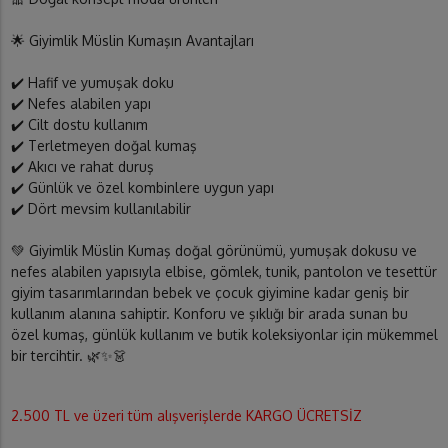
🌟 Giyimlik Müslin Kumaşın Avantajları
✔️ Hafif ve yumuşak doku
✔️ Nefes alabilen yapı
✔️ Cilt dostu kullanım
✔️ Terletmeyen doğal kumaş
✔️ Akıcı ve rahat duruş
✔️ Günlük ve özel kombinlere uygun yapı
✔️ Dört mevsim kullanılabilir
💚 Giyimlik Müslin Kumaş doğal görünümü, yumuşak dokusu ve
nefes alabilen yapısıyla elbise, gömlek, tunik, pantolon ve tesettür
giyim tasarımlarından bebek ve çocuk giyimine kadar geniş bir
kullanım alanına sahiptir. Konforu ve şıklığı bir arada sunan bu
özel kumaş, günlük kullanım ve butik koleksiyonlar için mükemmel
bir tercihtir. 🌿✨👗
2.500 TL ve üzeri tüm alışverişlerde KARGO ÜCRETSİZ