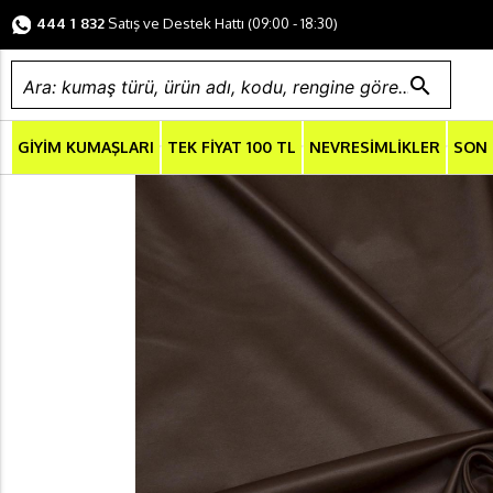
444 1 832
Satış ve Destek Hattı (09:00 - 18:30)
search
GİYİM KUMAŞLARI
TEK FİYAT 100 TL
NEVRESİMLİKLER
SON