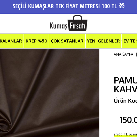
SEÇİLİ KUMAŞLAR TEK FİYAT METRESİ 100 TL 🎁
 KALANLAR
KREP %50
ÇOK SATANLAR
YENİ GELENLER
EV TE
ANA SAYFA
PAMU
KAHV
Ürün Ko
150.
2.500 TL üzer