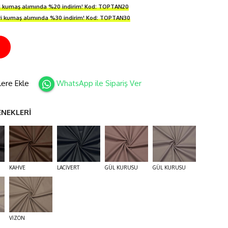
ri kumaş alımında %20 indirim! Kod: TOPTAN20
ri kumaş alımında %30 indirim! Kod: TOPTAN30
İ
lere Ekle
WhatsApp ile Sipariş Ver
ENEKLERİ
KAHVE
LACİVERT
GÜL KURUSU
GÜL KURUSU
VİZON