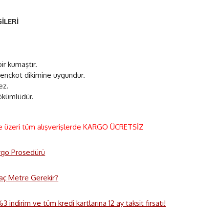
İLERİ
ir kumaştır.
rençkot dikimine uygundur.
ez.
dökümlüdür.
e üzeri tüm alışverişlerde KARGO ÜCRETSİZ
rgo Prosedürü
 Kaç Metre Gerekir?
 indirim ve tüm kredi kartlarına 12 ay taksit fırsatı!