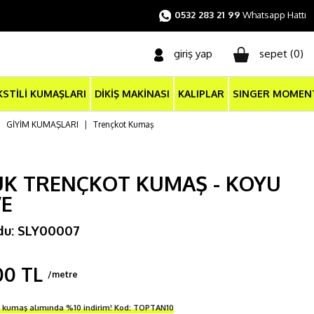
0532 283 21 99
Whatsapp Hattı
giriş yap
sepet (
0
)
KSTİLİ KUMAŞLARI
DİKİŞ MAKİNASI
KALIPLAR
SINGER MOMEN
|
GİYİM KUMAŞLARI
|
Trençkot Kumaş
K TRENÇKOT KUMAŞ - KOYU
E
du: SLY00007
00 TL
/metre
i kumaş alımında %10 indirim! Kod: TOPTAN10