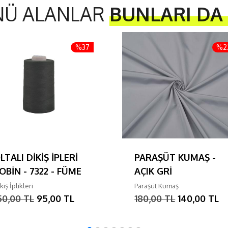
NÜ ALANLAR
BUNLARI DA
%37
%2
LTALI DİKİŞ İPLERİ
PARAŞÜT KUMAŞ -
OBİN - 7322 - FÜME
AÇIK GRİ
kiş İplikleri
Paraşüt Kumaş
50,00 TL
95,00 TL
180,00 TL
140,00 TL