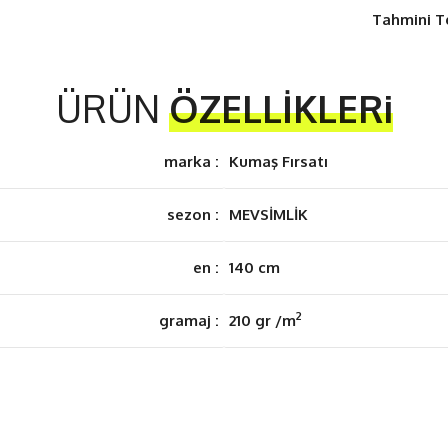
Tahmini T
ÜRÜN
ÖZELLİKLERi
marka :
Kumaş Fırsatı
sezon :
MEVSİMLİK
en :
140 cm
2
gramaj :
210 gr /m