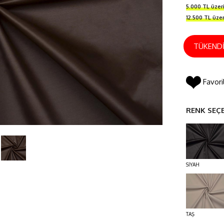
5.000 TL üze
12.500 TL üze
TÜKEND
Favori
RENK SEÇ
SİYAH
TAŞ