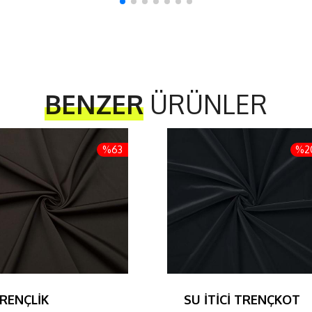
BENZER
ÜRÜNLER
%63
%2
RENÇLİK
SU İTİCİ TRENÇKOT