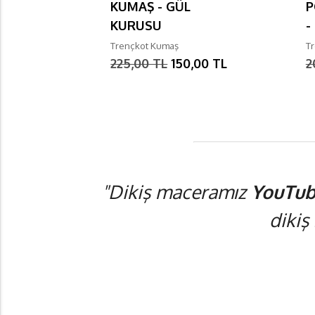
KUMAŞ - GÜL
P
KURUSU
-
Trençkot Kumaş
T
225,00 TL
150,00 TL
2
"Dikiş maceramız
YouTub
dikiş