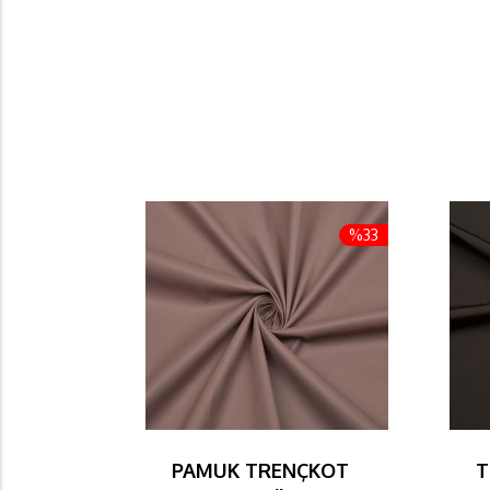
%33
PAMUK TRENÇKOT
T