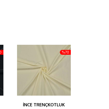
0
%70
İNCE TRENÇKOTLUK
PAMUK 