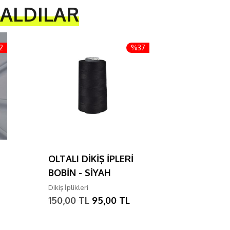
 ALDILAR
2
%37
OLTALI DİKİŞ İPLERİ
OLTALI D
BOBİN - SİYAH
BOBİN -
Dikiş İplikleri
Dikiş İplikler
150,00 TL
95,00 TL
150,00 T