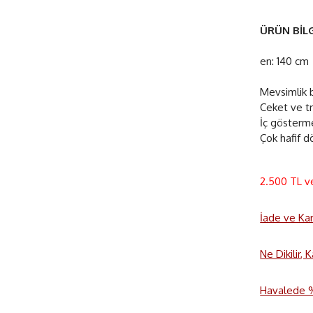
ÜRÜN BİLG
en: 140 cm
Mevsimlik b
Ceket ve t
İç gösterm
Çok hafif 
2.500 TL v
İade ve Ka
Ne Dikilir,
Havalede %3