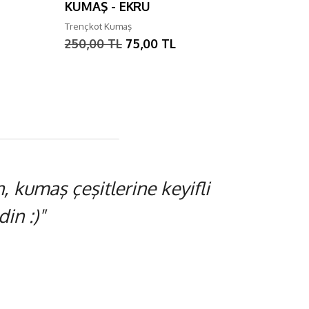
KUMAŞ - EKRU
KUMAŞ -
Trençkot Kumaş
Trençkot Ku
250,00 TL
75,00 TL
225,00 T
 kumaş çeşitlerine keyifli
in :)"