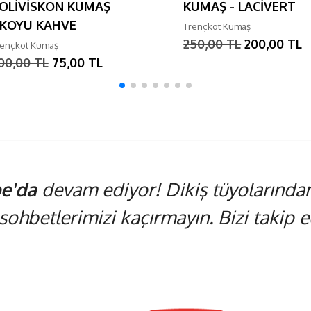
OLİVİSKON KUMAŞ
KUMAŞ - LACİVERT
 KOYU KAHVE
Trençkot Kumaş
250,00 TL
200,00 TL
rençkot Kumaş
00,00 TL
75,00 TL
e'da
devam ediyor! Dikiş tüyolarından,
 sohbetlerimizi kaçırmayın. Bizi takip ed