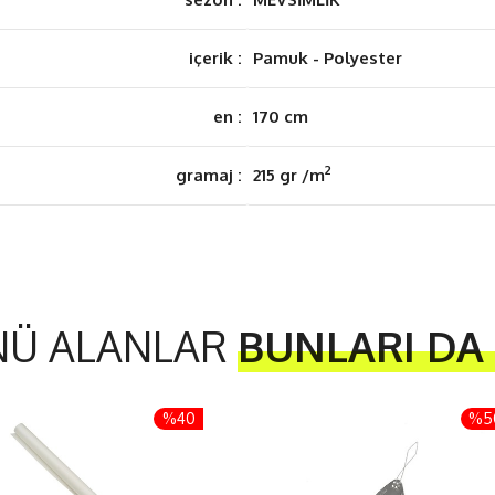
içerik :
Pamuk - Polyester
en :
170 cm
2
gramaj :
215 gr /m
NÜ ALANLAR
BUNLARI DA
%40
%5