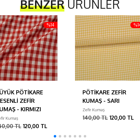
BENZER
ÜRÜNLER
%14
%1
ÜYÜK PÖTİKARE
PÖTİKARE ZEFİR
ESENLİ ZEFİR
KUMAŞ - SARI
UMAŞ - KIRMIZI
Zefir Kumaş
140,00 TL
120,00 TL
fir Kumaş
40,00 TL
120,00 TL