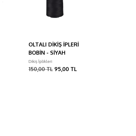
OLTALI DİKİŞ İPLERİ
OLTALI D
BOBİN - SİYAH
BOBİN -
Dikiş İplikleri
Dikiş İplikler
150,00 TL
95,00 TL
150,00 T