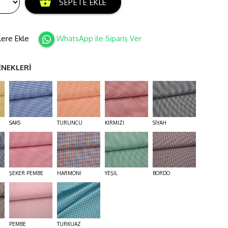
shopping_basket
SEPETE EKLE
lere Ekle
WhatsApp ile Sipariş Ver
ENEKLERİ
SAKS
TURUNCU
KIRMIZI
SİYAH
ŞEKER PEMBE
HARMONİ
YEŞİL
BORDO
PEMBE
TURKUAZ