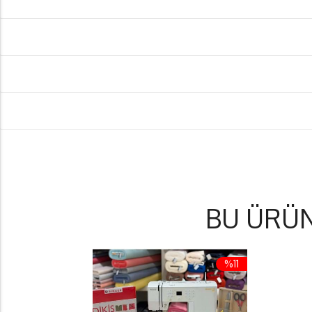
BU ÜRÜ
%11