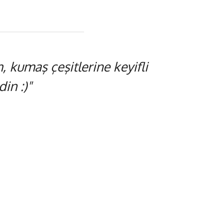
 kumaş çeşitlerine keyifli
in :)"