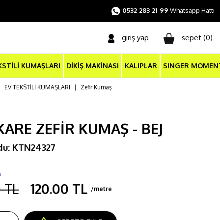
0532 283 21 99
Whatsapp Hattı
giriş yap
sepet (
0
)
KSTİLİ KUMAŞLARI
DİKİŞ MAKİNASI
KALIPLAR
SINGER MOMEN
|
EV TEKSTİLİ KUMAŞLARI
|
Zefir Kumaş
KARE ZEFİR KUMAŞ - BEJ
du: KTN24327
m
0 TL
120.00 TL
/metre