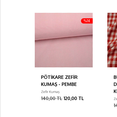
%14
PÖTİKARE ZEFİR
B
KUMAŞ - PEMBE
D
K
Zefir Kumaş
140,00 TL
120,00 TL
Ze
1