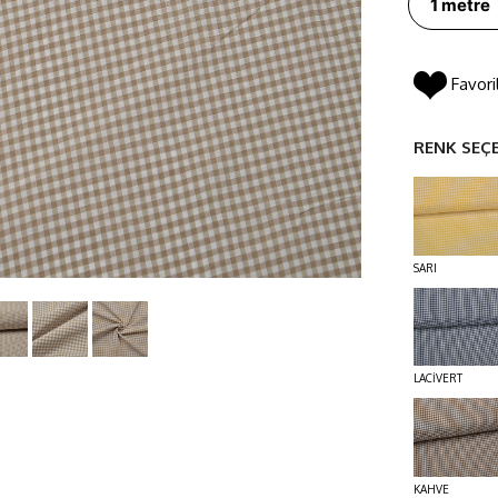
Favori
RENK SEÇ
SARI
LACİVERT
KAHVE