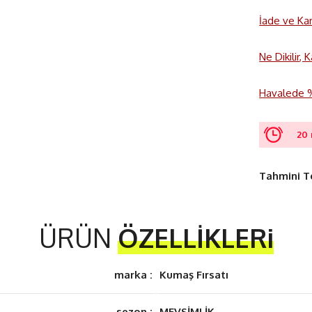
İade ve Ka
Ne Dikilir,
Havalede %3
20 
Tahmini T
ÜRÜN
ÖZELLİKLERi
marka :
Kumaş Fırsatı
sezon :
MEVSİMLİK