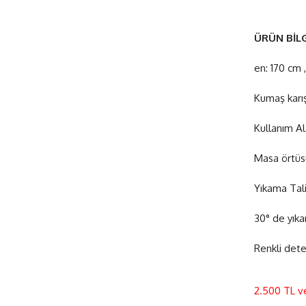
ÜRÜN BİLG
en: 170 cm 
Kumaş karı
Kullanım Al
Masa örtüsü,
Yıkama Tal
30° de yıka
Renkli deter
2.500 TL v