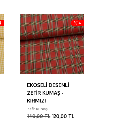
4
%14
EKOSELİ DESENLİ
PÖTİKAR
ZEFİR KUMAŞ -
KUMAŞ -
KIRMIZI
Zefir Kumaş
140,00 T
Zefir Kumaş
140,00 TL
120,00 TL