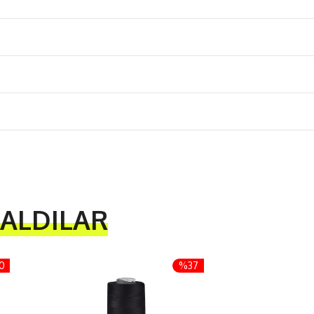
 ALDILAR
0
%37