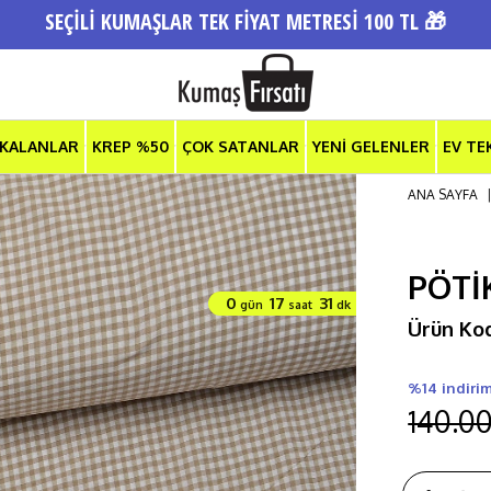
SEÇİLİ KUMAŞLAR TEK FİYAT METRESİ 100 TL 🎁
 KALANLAR
KREP %50
ÇOK SATANLAR
YENİ GELENLER
EV TE
ANA SAYFA
PÖTİ
0
17
31
gün
saat
dk
Ürün Ko
%14 indiri
140.0