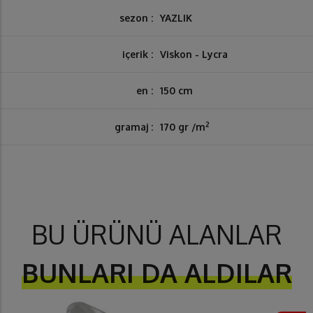
sezon :
YAZLIK
içerik :
Viskon - Lycra
en :
150 cm
2
gramaj :
170 gr /m
BU ÜRÜNÜ ALANLAR
BUNLARI DA ALDILAR