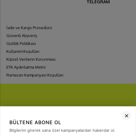
TELEGRAM
İade ve Kargo Prosedürü
Güvenli Alışveriş
Gizlilik Politikası
Kullanım Koşulları
Kişisel Verilerin Korunması
ETK Aydınlatma Metni
Ramazan Kampanyası Koşulları
FIRSATLARI
YAKALA
BÜLTENE ABONE OL
Bülten Üyeliği
Bilgilerini girerek sana özel kampanyalardan haberdar ol.