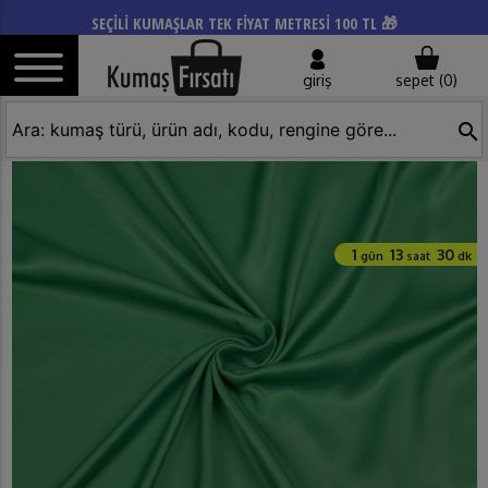
SEÇİLİ KUMAŞLAR TEK FİYAT METRESİ 100 TL 🎁
giriş
sepet (
0
)
search
1
13
30
gün
saat
dk