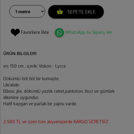
shopping_basket
SEPETE EKLE
Favorilere Ekle
WhatsApp ile Sipariş Ver
ÜRÜN BİLGİLERİ
en: 150 cm , içerik: Viskon - Lycra
Dökümlü tiril tiril bir kumaştır.
Likralıdır.
Elbise, jile, dökümlü yazlık ceket,pantolon, bluz ve gömlek
dikimine uygundur.
Hafif kaygan ve parlak bir yapısı vardır.
2.500 TL ve üzeri tüm alışverişlerde KARGO ÜCRETSİZ