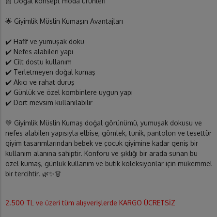
🎀 Doğal konsept moda ürünleri
🌟 Giyimlik Müslin Kumaşın Avantajları
✔️ Hafif ve yumuşak doku
✔️ Nefes alabilen yapı
✔️ Cilt dostu kullanım
✔️ Terletmeyen doğal kumaş
✔️ Akıcı ve rahat duruş
✔️ Günlük ve özel kombinlere uygun yapı
✔️ Dört mevsim kullanılabilir
💚 Giyimlik Müslin Kumaş doğal görünümü, yumuşak dokusu ve
nefes alabilen yapısıyla elbise, gömlek, tunik, pantolon ve tesettür
giyim tasarımlarından bebek ve çocuk giyimine kadar geniş bir
kullanım alanına sahiptir. Konforu ve şıklığı bir arada sunan bu
özel kumaş, günlük kullanım ve butik koleksiyonlar için mükemmel
bir tercihtir. 🌿✨👗
2.500 TL ve üzeri tüm alışverişlerde KARGO ÜCRETSİZ