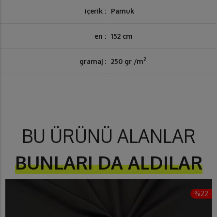
içerik :
Pamuk
en :
152 cm
2
gramaj :
250 gr /m
BU ÜRÜNÜ ALANLAR
BUNLARI DA ALDILAR
%22