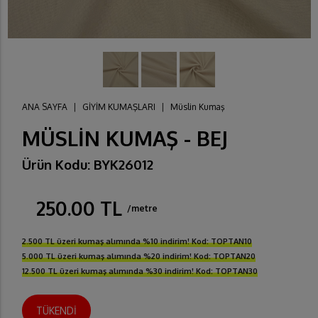
ANA SAYFA
|
GİYİM KUMAŞLARI
|
Müslin Kumaş
MÜSLİN KUMAŞ - BEJ
Ürün Kodu: BYK26012
250.00 TL
/metre
2.500 TL üzeri kumaş alımında %10 indirim! Kod: TOPTAN10
5.000 TL üzeri kumaş alımında %20 indirim! Kod: TOPTAN20
12.500 TL üzeri kumaş alımında %30 indirim! Kod: TOPTAN30
TÜKENDİ