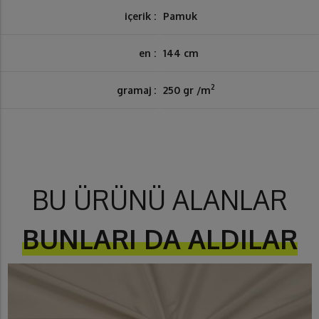
içerik :
Pamuk
en :
144 cm
2
gramaj :
250 gr /m
BU ÜRÜNÜ ALANLAR
BUNLARI DA ALDILAR