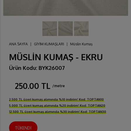
ANA SAYFA
|
GİYİM KUMAŞLARI
|
Müslin Kumaş
MÜSLİN KUMAŞ - EKRU
Ürün Kodu: BYK26007
250.00 TL
/metre
2.500 TL üzeri kumaş alımında %10 indirim! Kod: TOPTAN10
5.000 TL üzeri kumaş alımında %20 indirim! Kod: TOPTAN20
12.500 TL üzeri kumaş alımında %30 indirim! Kod: TOPTAN30
TÜKENDİ