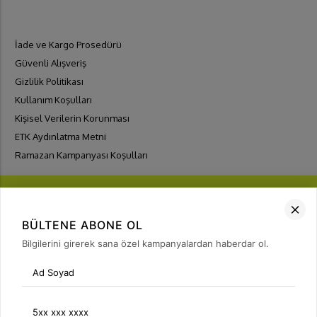
İade ve Kargo Prosedürü
Güvenli Alışveriş
Gizlilik Politikası
Kullanım Koşulları
Kişisel Verilerin Korunması
ETK Aydınlatma Metni
Ramazan Kampanyası Koşulları
BÜLTENE ABONE OL
Bilgilerini girerek sana özel kampanyalardan haberdar ol.
FIRSATLARI
YAKALA
Bülten Üyeliği