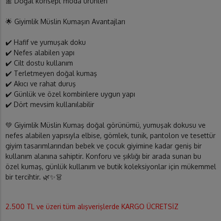
🎀 Doğal konsept moda ürünleri
🌟 Giyimlik Müslin Kumaşın Avantajları
✔️ Hafif ve yumuşak doku
✔️ Nefes alabilen yapı
✔️ Cilt dostu kullanım
✔️ Terletmeyen doğal kumaş
✔️ Akıcı ve rahat duruş
✔️ Günlük ve özel kombinlere uygun yapı
✔️ Dört mevsim kullanılabilir
💚 Giyimlik Müslin Kumaş doğal görünümü, yumuşak dokusu ve
nefes alabilen yapısıyla elbise, gömlek, tunik, pantolon ve tesettür
giyim tasarımlarından bebek ve çocuk giyimine kadar geniş bir
kullanım alanına sahiptir. Konforu ve şıklığı bir arada sunan bu
özel kumaş, günlük kullanım ve butik koleksiyonlar için mükemmel
bir tercihtir. 🌿✨👗
2.500 TL ve üzeri tüm alışverişlerde KARGO ÜCRETSİZ