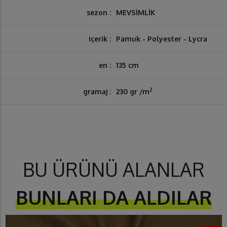
sezon :
MEVSİMLİK
içerik :
Pamuk - Polyester - Lycra
en :
135 cm
2
gramaj :
230 gr /m
BU ÜRÜNÜ ALANLAR
BUNLARI DA ALDILAR