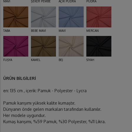
MAVİ
ŞEKER PEMBE
AÇIK PUDRA
PUDRA
TABA
BEBE MAVİ
MAVİ
MERCAN
FUŞYA
KAMEL
BEJ
SİYAH
ÜRÜN BİLGİLERİ
en: 135 cm , içerik: Pamuk - Polyester - Lycra
Pamuk karışımı yüksek kalite kumaştır.
Dünyanın önde gelen markaları tarafından kullanılır.
Her modele uygundur.
Kumaş karışımı, %59 Pamuk, %30 Polyester, %11 Likra.