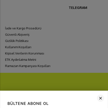
TELEGRAM
İade ve Kargo Prosedürü
Güvenli Alışveriş
Gizlilik Politikası
Kullanım Koşulları
Kişisel Verilerin Korunması
ETK Aydınlatma Metni
Ramazan Kampanyası Koşulları
FIRSATLARI
YAKALA
BÜLTENE ABONE OL
Bülten Üyeliği