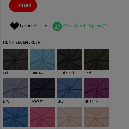
TÜKENDİ
Favorilere Ekle
WhatsApp ile Sipariş Ver
RENK SEÇENEKLERİ
GRİ
TURKUAZ
NEFTİ YEŞİLİ
HAKİ
MAVİ
LACİVERT
MAVİ
MÜRDÜM