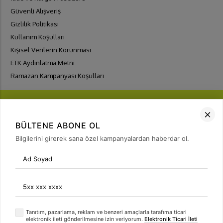
Güvenli Alışveriş
Gizlilik Politikası
Kullanım Koşulları
Kişisel Verilerin Korunması
ETK Aydınlatma Metni
Ramazan Kampanyası Koşulları
BÜLTENE ABONE OL
Bilgilerini girerek sana özel kampanyalardan haberdar ol.
FIRSATLARI
YAKALA
Bülten Üyeliği
arrow_forward
Tanıtım, pazarlama, reklam ve benzeri amaçlarla tarafıma ticari
elektronik ileti gönderilmesine izin veriyorum.
Elektronik Ticari İleti