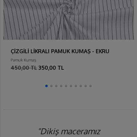
ÇİZGİLİ LİKRALI PAMUK KUMAŞ - EKRU
Pamuk Kumaş
450,00 TL
350,00 TL
"Dikiş maceramız