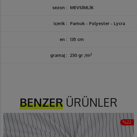
sezon :
MEVSİMLİK
içerik :
Pamuk - Polyester - Lycra
en :
135 cm
2
gramaj :
230 gr /m
BENZER
ÜRÜNLER
%22