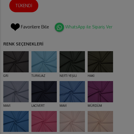
TÜKENDİ
Favorilere Ekle
WhatsApp ile Sipariş Ver
RENK SEÇENEKLERİ
GRİ
TURKUAZ
NEFTİ YEŞİLİ
HAKİ
MAVİ
LACİVERT
MAVİ
MÜRDÜM