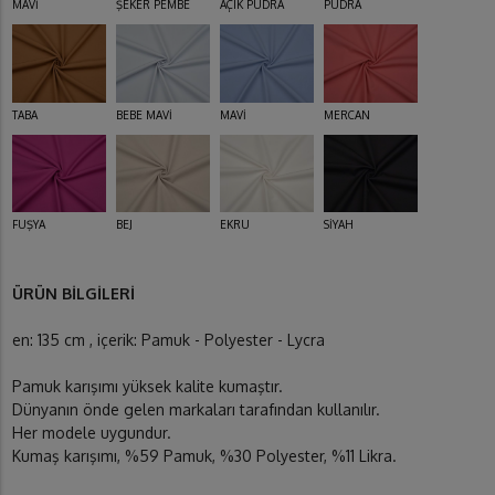
MAVİ
ŞEKER PEMBE
AÇIK PUDRA
PUDRA
TABA
BEBE MAVİ
MAVİ
MERCAN
FUŞYA
BEJ
EKRU
SİYAH
ÜRÜN BİLGİLERİ
en: 135 cm , içerik: Pamuk - Polyester - Lycra
Pamuk karışımı yüksek kalite kumaştır.
Dünyanın önde gelen markaları tarafından kullanılır.
Her modele uygundur.
Kumaş karışımı, %59 Pamuk, %30 Polyester, %11 Likra.