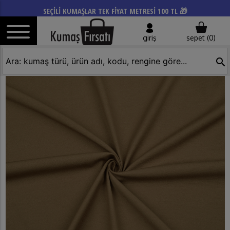
SEÇİLİ KUMAŞLAR TEK FİYAT METRESİ 100 TL 🎁
giriş
sepet (
0
)
search