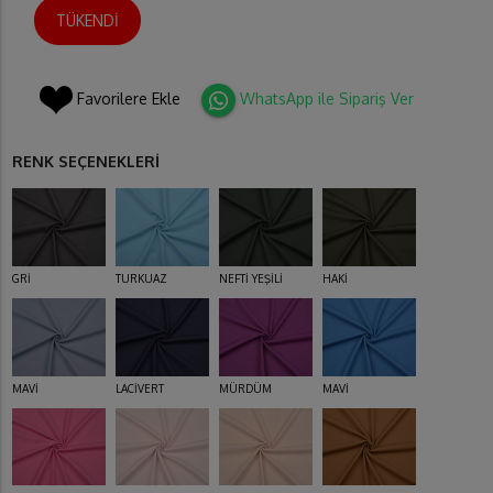
TÜKENDİ
Favorilere Ekle
WhatsApp ile Sipariş Ver
RENK SEÇENEKLERİ
GRİ
TURKUAZ
NEFTİ YEŞİLİ
HAKİ
MAVİ
LACİVERT
MÜRDÜM
MAVİ