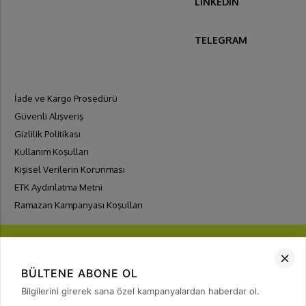
LINKEDIN
TELEGRAM
İade ve Kargo Prosedürü
Güvenli Alışveriş
Gizlilik Politikası
Kullanım Koşulları
Kişisel Verilerin Korunması
ETK Aydınlatma Metni
Ramazan Kampanyası Koşulları
BÜLTENE ABONE OL
Bilgilerini girerek sana özel kampanyalardan haberdar ol.
FIRSATLARI
YAKALA