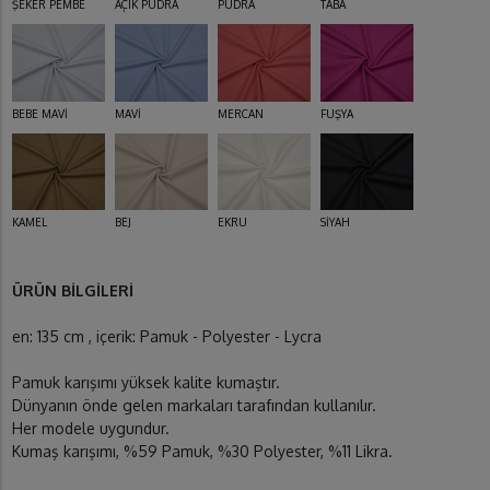
ŞEKER PEMBE
AÇIK PUDRA
PUDRA
TABA
BEBE MAVİ
MAVİ
MERCAN
FUŞYA
KAMEL
BEJ
EKRU
SİYAH
ÜRÜN BİLGİLERİ
en: 135 cm , içerik: Pamuk - Polyester - Lycra
Pamuk karışımı yüksek kalite kumaştır.
Dünyanın önde gelen markaları tarafından kullanılır.
Her modele uygundur.
Kumaş karışımı, %59 Pamuk, %30 Polyester, %11 Likra.