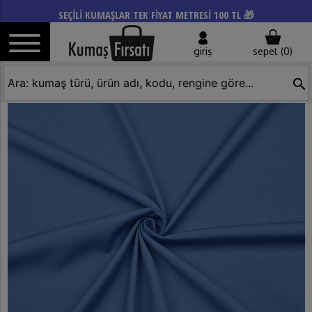
SEÇİLİ KUMAŞLAR TEK FİYAT METRESİ 100 TL 🎁
giriş
sepet (
0
)
search