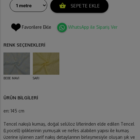
shopping_basket
SEPETE EKLE
Favorilere Ekle
WhatsApp ile Sipariş Ver
RENK SEÇENEKLERİ
BEBE MAVİ
SARI
ÜRÜN BİLGİLERİ
en: 145 cm
Tencel nakışlı kumaş, doğal selüloz liflerinden elde edilen Tencel
(Lyocell) ipliklerinin yumuşak ve nefes alabilen yapısı ile kumaş
üzerine işlenen zarif nakış detaylarının birleşmesiyle oluşan şık ve