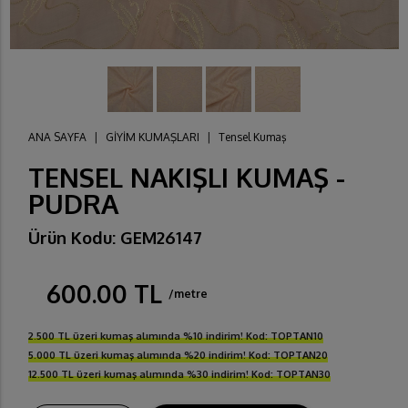
ANA SAYFA
|
GİYİM KUMAŞLARI
|
Tensel Kumaş
TENSEL NAKIŞLI KUMAŞ -
PUDRA
Ürün Kodu: GEM26147
600.00 TL
/metre
2.500 TL üzeri kumaş alımında %10 indirim! Kod: TOPTAN10
5.000 TL üzeri kumaş alımında %20 indirim! Kod: TOPTAN20
12.500 TL üzeri kumaş alımında %30 indirim! Kod: TOPTAN30