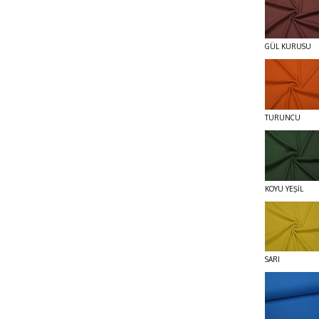
GÜL KURUSU
TURUNCU
KOYU YEŞİL
SARI