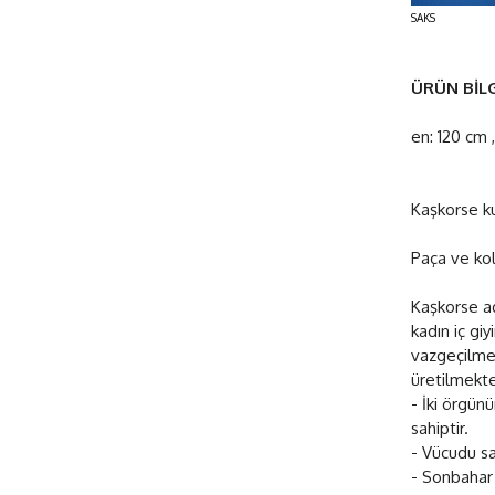
SAKS
ÜRÜN BİLG
en: 120 cm 
Kaşkorse ku
Paça ve kol
Kaşkorse ad
kadın iç gi
vazgeçilmez
üretilmekte
- İki örgün
sahiptir.
- Vücudu sa
- Sonbahar 