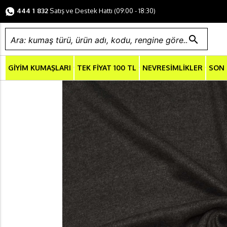
444 1 832
Satış ve Destek Hattı (09:00 - 18:30)
search
GİYİM KUMAŞLARI
TEK FİYAT 100 TL
NEVRESİMLİKLER
SON