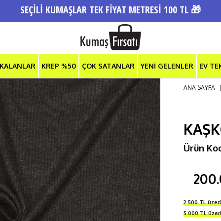
SEÇİLİ KUMAŞLAR TEK FİYAT METRESİ 100 TL 🎁
 KALANLAR
KREP %50
ÇOK SATANLAR
YENİ GELENLER
EV TE
ANA SAYFA
KAŞK
Ürün Ko
200.
2.500 TL üzer
5.000 TL üze