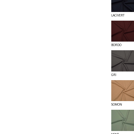
LACİVERT
BORDO
GRİ
SOMON