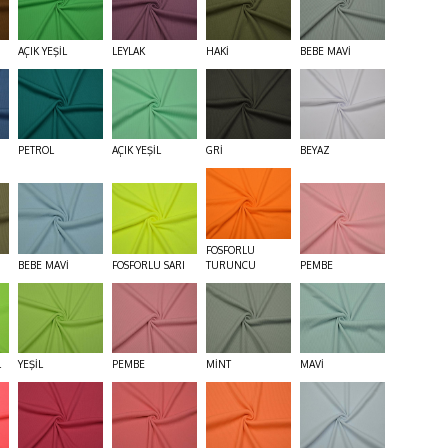
AÇIK YEŞİL
LEYLAK
HAKİ
BEBE MAVİ
PETROL
AÇIK YEŞİL
GRİ
BEYAZ
FOSFORLU
BEBE MAVİ
FOSFORLU SARI
TURUNCU
PEMBE
L
YEŞİL
PEMBE
MİNT
MAVİ