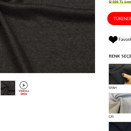
12.500 TL üze
TÜKEND
Favori
RENK SEÇ
SİYAH
GRİ