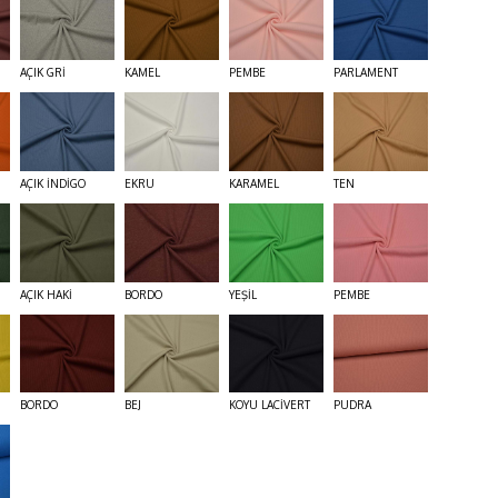
AÇIK GRİ
KAMEL
PEMBE
PARLAMENT
AÇIK İNDİGO
EKRU
KARAMEL
TEN
AÇIK HAKİ
BORDO
YEŞİL
PEMBE
BORDO
BEJ
KOYU LACİVERT
PUDRA