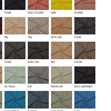
FÜME
KOYU PUDRA
SARI
PUDRA
BEJ
TAŞ
KOYU BEJ
FÜME
FÜME
KOYU GRİ
BEJ
VİZON
SU YEŞİLİ
GRİ
KREM GRİ
KOYU ANTRASİT