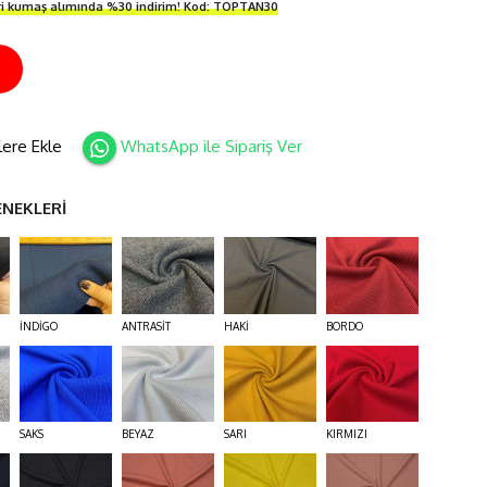
ri kumaş alımında %30 indirim! Kod: TOPTAN30
İ
lere Ekle
WhatsApp ile Sipariş Ver
ENEKLERİ
İNDİGO
ANTRASİT
HAKİ
BORDO
SAKS
BEYAZ
SARI
KIRMIZI