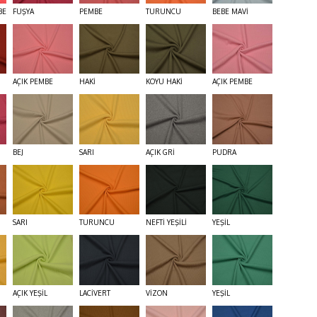
BE
FUŞYA
PEMBE
TURUNCU
BEBE MAVİ
AÇIK PEMBE
HAKİ
KOYU HAKİ
AÇIK PEMBE
BEJ
SARI
AÇIK GRİ
PUDRA
SARI
TURUNCU
NEFTİ YEŞİLİ
YEŞİL
AÇIK YEŞİL
LACİVERT
VİZON
YEŞİL