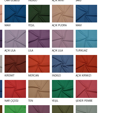
CAM GÖBEĞİ
İNDİGO
AÇIK MİNT
SAKS
MAVİ
YEŞİL
AÇIK PUDRA
MAVİ
AÇIK LİLA
LİLA
AÇIK LİLA
TURKUAZ
KİREMİT
MERCAN
İNDİGO
AÇIK KIRMIZI
NAR ÇİÇEĞİ
TEN
YEŞİL
ŞEKER PEMBE