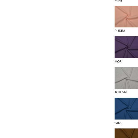
MİNT
PUDRA
MOR
AÇIK GRİ
SAKS