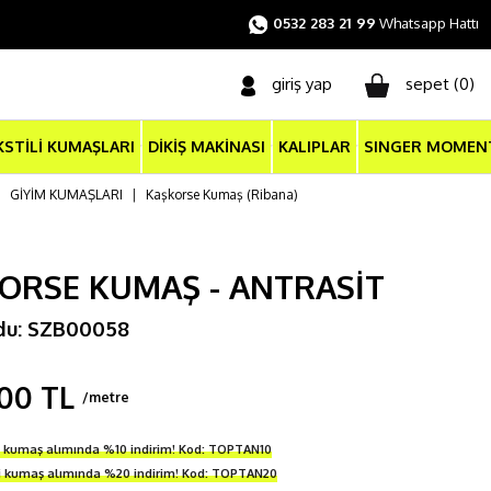
0532 283 21 99
Whatsapp Hattı
giriş yap
sepet (
0
)
KSTİLİ KUMAŞLARI
DİKİŞ MAKİNASI
KALIPLAR
SINGER MOMEN
|
GİYİM KUMAŞLARI
|
Kaşkorse Kumaş (Ribana)
ORSE KUMAŞ - ANTRASİT
du: SZB00058
00 TL
/metre
i kumaş alımında %10 indirim! Kod: TOPTAN10
ri kumaş alımında %20 indirim! Kod: TOPTAN20