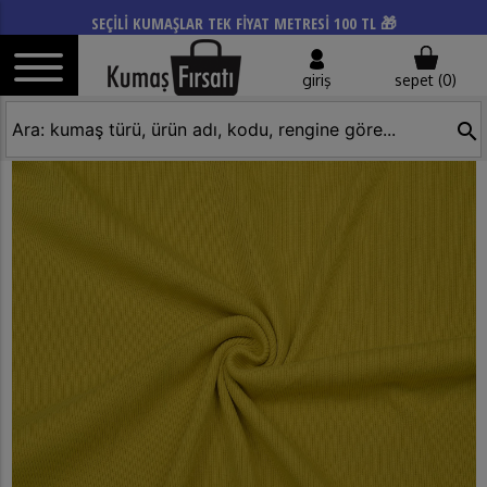
SEÇİLİ KUMAŞLAR TEK FİYAT METRESİ 100 TL 🎁
giriş
sepet (
0
)
search