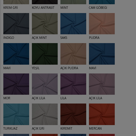
KREM GRİ
KOYU ANTRASİT
MİNT
CAM GÖBEĞİ
İNDİGO
AÇIK MİNT
SAKS
PUDRA
MAVİ
YEŞİL
AÇIK PUDRA
MAVİ
MOR
AÇIK LİLA
LİLA
AÇIK LİLA
TURKUAZ
AÇIK GRİ
KİREMİT
MERCAN