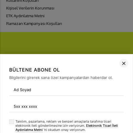
Kullanım Koşulları
Kişisel Verilerin Korunması
ETK Aydınlatma Metni
Ramazan Kampanyası Koşulları
FIRSATLARI
YAKALA
BÜLTENE ABONE OL
Bülten Üyeliği
Bilgilerini girerek sana özel kampanyalardan haberdar ol.
arrow_forward
Tanıtım, pazarlama, reklam ve benzeri amaçlarla tarafıma ticari
elektronik ileti gönderilmesine izin veriyorum.
Elektronik Ticari İleti
Aydınlatma Metni
'ni okudum onay veriyorum.