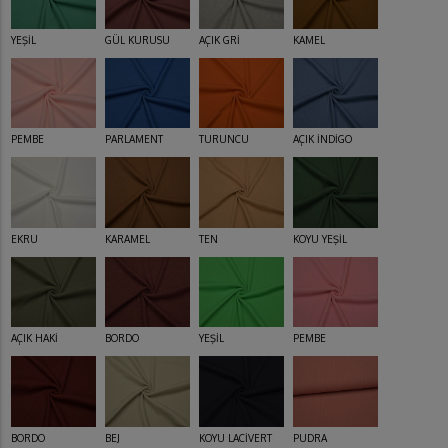
YEŞİL
GÜL KURUSU
AÇIK GRİ
KAMEL
PEMBE
PARLAMENT
TURUNCU
AÇIK İNDİGO
EKRU
KARAMEL
TEN
KOYU YEŞİL
AÇIK HAKİ
BORDO
YEŞİL
PEMBE
BORDO
BEJ
KOYU LACİVERT
PUDRA