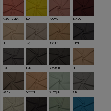
KOYU PUDRA
SARI
PUDRA
BORDO
BEJ
TAŞ
KOYU BEJ
FÜME
GRİ
FÜME
KOYU GRİ
BEJ
VİZON
SOMON
SU YEŞİLİ
GRİ