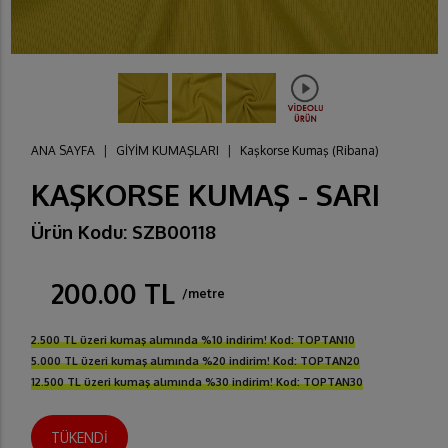
ANA SAYFA
|
GİYİM KUMAŞLARI
|
Kaşkorse Kumaş (Ribana)
KAŞKORSE KUMAŞ - SARI
Ürün Kodu: SZB00118
200.00 TL
/metre
2.500 TL üzeri kumaş alımında %10 indirim! Kod: TOPTAN10
5.000 TL üzeri kumaş alımında %20 indirim! Kod: TOPTAN20
12.500 TL üzeri kumaş alımında %30 indirim! Kod: TOPTAN30
TÜKENDİ