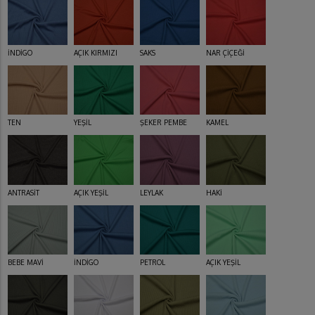
İNDİGO
AÇIK KIRMIZI
SAKS
NAR ÇİÇEĞİ
TEN
YEŞİL
ŞEKER PEMBE
KAMEL
ANTRASİT
AÇIK YEŞİL
LEYLAK
HAKİ
BEBE MAVİ
İNDİGO
PETROL
AÇIK YEŞİL