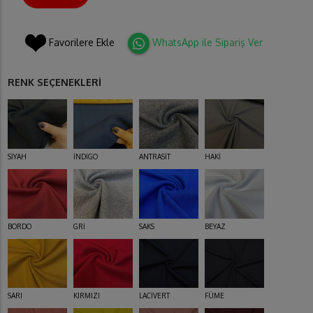
Favorilere Ekle
WhatsApp ile Sipariş Ver
RENK SEÇENEKLERİ
SİYAH
İNDİGO
ANTRASİT
HAKİ
BORDO
GRİ
SAKS
BEYAZ
SARI
KIRMIZI
LACİVERT
FÜME