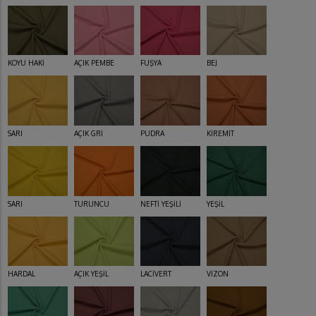
KOYU HAKİ
AÇIK PEMBE
FUŞYA
BEJ
SARI
AÇIK GRİ
PUDRA
KİREMİT
SARI
TURUNCU
NEFTİ YEŞİLİ
YEŞİL
HARDAL
AÇIK YEŞİL
LACİVERT
VİZON