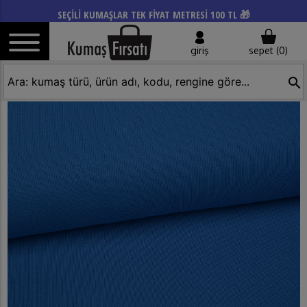
SEÇİLİ KUMAŞLAR TEK FİYAT METRESİ 100 TL 🎁
giriş
sepet (
0
)
search