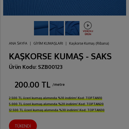
ANA SAYFA
|
GİYİM KUMAŞLARI
|
Kaşkorse Kumaş (Ribana)
KAŞKORSE KUMAŞ - SAKS
Ürün Kodu: SZB00123
200.00 TL
/metre
2.500 TL üzeri kumaş alımında %10 indirim! Kod: TOPTAN10
5.000 TL üzeri kumaş alımında %20 indirim! Kod: TOPTAN20
12.500 TL üzeri kumaş alımında %30 indirim! Kod: TOPTAN30
TÜKENDİ