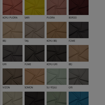
KOYU PUDRA
SARI
PUDRA
BORDO
BEJ
TAŞ
KOYU BEJ
FÜME
GRİ
FÜME
KOYU GRİ
BEJ
VİZON
SOMON
SU YEŞİLİ
GRİ