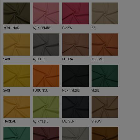
KOYU HAKİ
AÇIK PEMBE
FUŞYA
BEJ
SARI
AÇIK GRİ
PUDRA
KİREMİT
SARI
TURUNCU
NEFTİ YEŞİLİ
YEŞİL
HARDAL
AÇIK YEŞİL
LACİVERT
VİZON