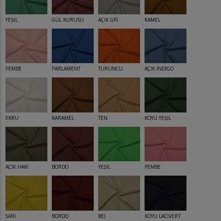
YEŞİL
GÜL KURUSU
AÇIK GRİ
KAMEL
PEMBE
PARLAMENT
TURUNCU
AÇIK İNDİGO
EKRU
KARAMEL
TEN
KOYU YEŞİL
AÇIK HAKİ
BORDO
YEŞİL
PEMBE
SARI
BORDO
BEJ
KOYU LACİVERT