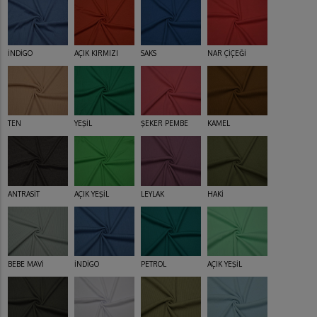
İNDİGO
AÇIK KIRMIZI
SAKS
NAR ÇİÇEĞİ
TEN
YEŞİL
ŞEKER PEMBE
KAMEL
ANTRASİT
AÇIK YEŞİL
LEYLAK
HAKİ
BEBE MAVİ
İNDİGO
PETROL
AÇIK YEŞİL