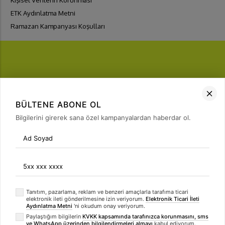
ETK Aydınlatma Metni
Ramazan Kampanyası Koşulları
FIRSATLARI
YAKALA
BÜLTENE ABONE OL
Bülten Üyeliği
Bilgilerini girerek sana özel kampanyalardan haberdar ol.
arrow_forward
Tanıtım, pazarlama, reklam ve benzeri amaçlarla tarafıma ticari
elektronik ileti gönderilmesine izin veriyorum.
Elektronik Ticari İleti
Aydınlatma Metni
'ni okudum onay veriyorum.
Paylaştığım bilgilerin
KVKK kapsamında tarafınızca korunmasını, sms
ve WhatsApp üzerinden bilgilendirmeleri almayı
kabul ediyorum.