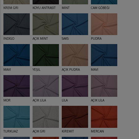
KREM GRİ
KOYU ANTRASİT
MİNT
CAM GÖBEĞİ
İNDİGO
AÇIK MİNT
SAKS
PUDRA
MAVİ
YEŞİL
AÇIK PUDRA
MAVİ
MOR
AÇIK LİLA
LİLA
AÇIK LİLA
TURKUAZ
AÇIK GRİ
KİREMİT
MERCAN