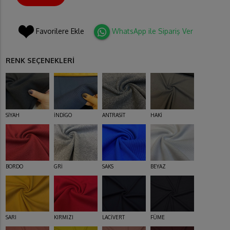
Favorilere Ekle
WhatsApp ile Sipariş Ver
RENK SEÇENEKLERİ
SİYAH
İNDİGO
ANTRASİT
HAKİ
BORDO
GRİ
SAKS
BEYAZ
SARI
KIRMIZI
LACİVERT
FÜME