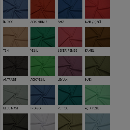
İNDİGO
AÇIK KIRMIZI
SAKS
NAR ÇİÇEĞİ
TEN
YEŞİL
ŞEKER PEMBE
KAMEL
ANTRASİT
AÇIK YEŞİL
LEYLAK
HAKİ
BEBE MAVİ
İNDİGO
PETROL
AÇIK YEŞİL