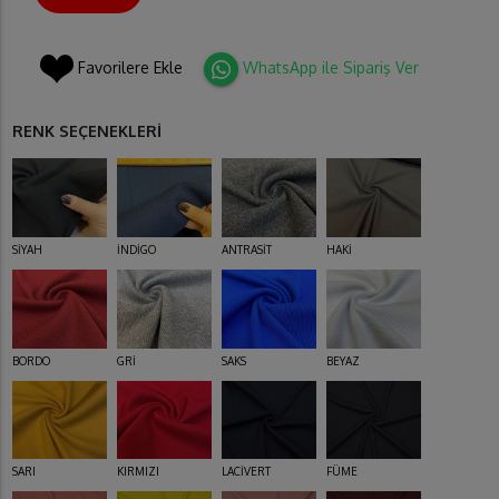
Favorilere Ekle
WhatsApp ile Sipariş Ver
RENK SEÇENEKLERİ
SİYAH
İNDİGO
ANTRASİT
HAKİ
BORDO
GRİ
SAKS
BEYAZ
SARI
KIRMIZI
LACİVERT
FÜME