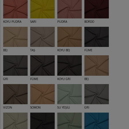
KOYU PUDRA
SARI
PUDRA
BORDO
BEJ
TAŞ
KOYU BEJ
FÜME
GRİ
FÜME
KOYU GRİ
BEJ
VİZON
SOMON
SU YEŞİLİ
GRİ