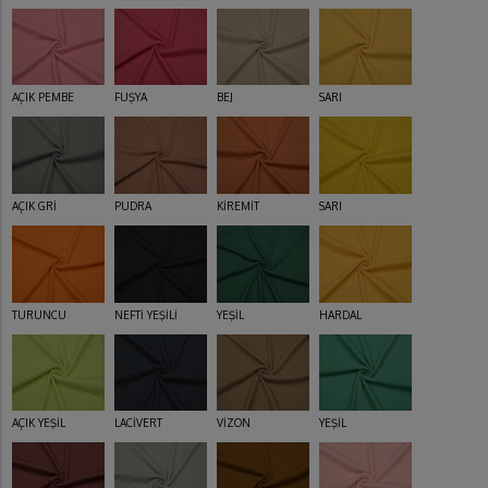
AÇIK PEMBE
FUŞYA
BEJ
SARI
AÇIK GRİ
PUDRA
KİREMİT
SARI
TURUNCU
NEFTİ YEŞİLİ
YEŞİL
HARDAL
AÇIK YEŞİL
LACİVERT
VİZON
YEŞİL