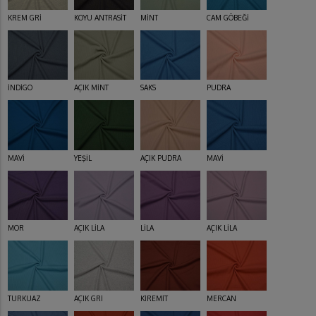
KREM GRİ
KOYU ANTRASİT
MİNT
CAM GÖBEĞİ
İNDİGO
AÇIK MİNT
SAKS
PUDRA
MAVİ
YEŞİL
AÇIK PUDRA
MAVİ
MOR
AÇIK LİLA
LİLA
AÇIK LİLA
TURKUAZ
AÇIK GRİ
KİREMİT
MERCAN