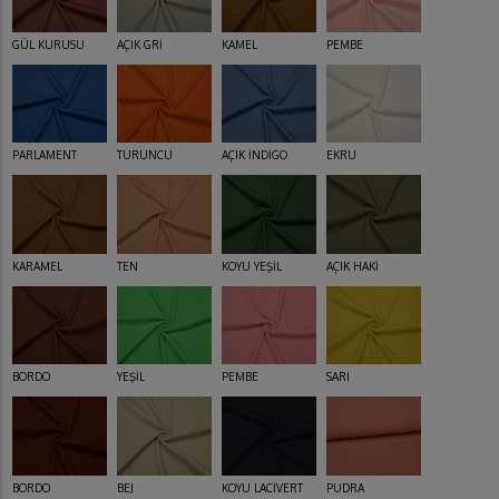
GÜL KURUSU
AÇIK GRİ
KAMEL
PEMBE
PARLAMENT
TURUNCU
AÇIK İNDİGO
EKRU
KARAMEL
TEN
KOYU YEŞİL
AÇIK HAKİ
BORDO
YEŞİL
PEMBE
SARI
BORDO
BEJ
KOYU LACİVERT
PUDRA