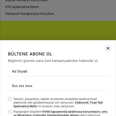
ETK Aydınlatma Metni
Ramazan Kampanyası Koşulları
FIRSATLARI
YAKALA
BÜLTENE ABONE OL
Bülten Üyeliği
Bilgilerini girerek sana özel kampanyalardan haberdar ol.
arrow_forward
Tanıtım, pazarlama, reklam ve benzeri amaçlarla tarafıma ticari
elektronik ileti gönderilmesine izin veriyorum.
Elektronik Ticari İleti
Aydınlatma Metni
'ni okudum onay veriyorum.
Paylaştığım bilgilerin
KVKK kapsamında tarafınızca korunmasını, sms
ve WhatsApp üzerinden bilgilendirmeleri almayı
kabul ediyorum.