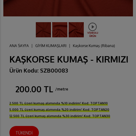
ANA SAYFA
|
GİYİM KUMAŞLARI
|
Kaşkorse Kumaş (Ribana)
KAŞKORSE KUMAŞ - KIRMIZI
Ürün Kodu: SZB00083
200.00 TL
/metre
2.500 TL üzeri kumaş alımında %10 indirim! Kod: TOPTAN10
5.000 TL üzeri kumaş alımında %20 indirim! Kod: TOPTAN20
12.500 TL üzeri kumaş alımında %30 indirim! Kod: TOPTAN30
TÜKENDİ