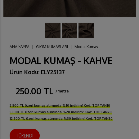
ANA SAYFA
|
GİYİM KUMAŞLARI
|
Modal Kumaş
MODAL KUMAŞ - KAHVE
Ürün Kodu: ELY25137
250.00 TL
/metre
2.500 TL üzeri kumaş alımında %10 indirim! Kod: TOPTAN10
5.000 TL üzeri kumaş alımında %20 indirim! Kod: TOPTAN20
12.500 TL üzeri kumaş alımında %30 indirim! Kod: TOPTAN30
TÜKENDİ