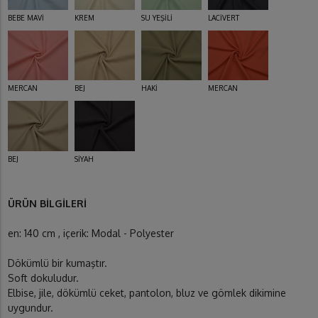
BEBE MAVİ
KREM
SU YEŞİLİ
LACİVERT
MERCAN
BEJ
HAKİ
MERCAN
BEJ
SİYAH
ÜRÜN BİLGİLERİ
en: 140 cm , içerik: Modal - Polyester
Dökümlü bir kumaştır.
Soft dokuludur.
Elbise, jile, dökümlü ceket, pantolon, bluz ve gömlek dikimine
uygundur.