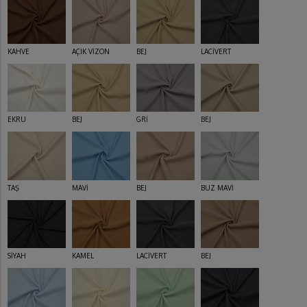
KAHVE
AÇIK VİZON
BEJ
LACİVERT
EKRU
BEJ
GRİ
BEJ
TAŞ
MAVİ
BEJ
BUZ MAVİ
SİYAH
KAMEL
LACİVERT
BEJ