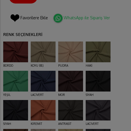
Favorilere Ekle
WhatsApp ile Sipariş Ver
RENK SEÇENEKLERİ
BORDO
KOYU BEJ
PUDRA
HAKİ
YEŞİL
LACİVERT
MOR
SİYAH
SİYAH
KİREMİT
ANTRASİT
LACİVERT