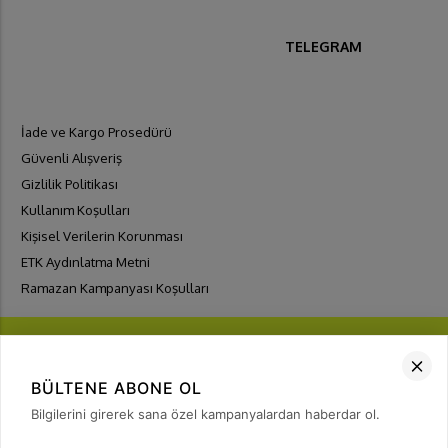
TELEGRAM
İade ve Kargo Prosedürü
Güvenli Alışveriş
Gizlilik Politikası
Kullanım Koşulları
Kişisel Verilerin Korunması
ETK Aydınlatma Metni
Ramazan Kampanyası Koşulları
BÜLTENE ABONE OL
Bilgilerini girerek sana özel kampanyalardan haberdar ol.
FIRSATLARI
YAKALA