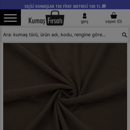
SEÇİLİ KUMAŞLAR TEK FİYAT METRESİ 100 TL 🎁
giriş
sepet (
0
)
search