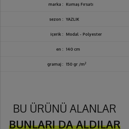
marka :
Kumaş Fırsatı
sezon :
YAZLIK
içerik :
Modal - Polyester
en :
140 cm
2
gramaj :
150 gr /m
BU ÜRÜNÜ ALANLAR
BUNLARI DA ALDILAR