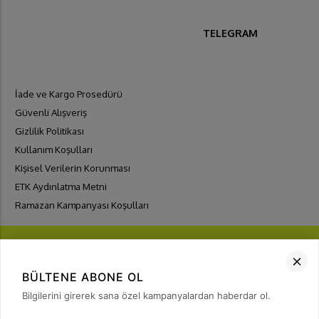
TELEGRAM
İade ve Kargo Prosedürü
Güvenli Alışveriş
Gizlilik Politikası
Kullanım Koşulları
Kişisel Verilerin Korunması
ETK Aydınlatma Metni
Ramazan Kampanyası Koşulları
BÜLTENE ABONE OL
Bilgilerini girerek sana özel kampanyalardan haberdar ol.
FIRSATLARI
YAKALA