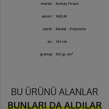
marka :
Kumaş Fırsatı
sezon :
YAZLIK
içerik :
Modal - Polyester
en :
143 cm
2
gramaj :
150 gr /m
BU ÜRÜNÜ ALANLAR
BUNLARI DA ALDILAR