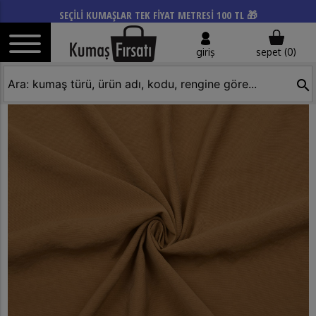
SEÇİLİ KUMAŞLAR TEK FİYAT METRESİ 100 TL 🎁
giriş
sepet (
0
)
search