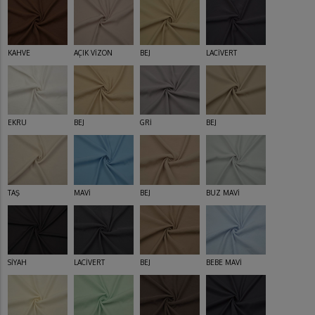
KAHVE
AÇIK VİZON
BEJ
LACİVERT
EKRU
BEJ
GRİ
BEJ
TAŞ
MAVİ
BEJ
BUZ MAVİ
SİYAH
LACİVERT
BEJ
BEBE MAVİ