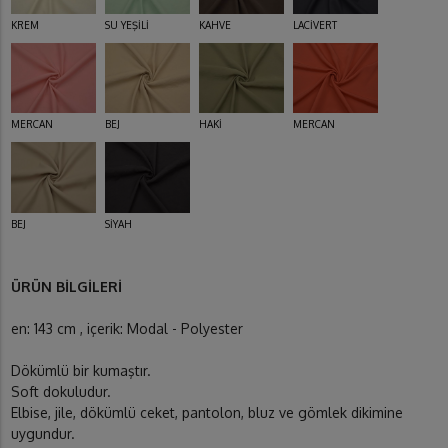
KREM
SU YEŞİLİ
KAHVE
LACİVERT
MERCAN
BEJ
HAKİ
MERCAN
BEJ
SİYAH
ÜRÜN BİLGİLERİ
en: 143 cm , içerik: Modal - Polyester
Dökümlü bir kumaştır.
Soft dokuludur.
Elbise, jile, dökümlü ceket, pantolon, bluz ve gömlek dikimine
uygundur.