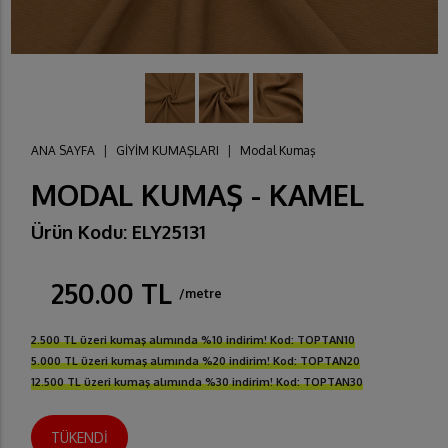
ANA SAYFA
|
GİYİM KUMAŞLARI
|
Modal Kumaş
MODAL KUMAŞ - KAMEL
Ürün Kodu: ELY25131
250.00 TL
/metre
2.500 TL üzeri kumaş alımında %10 indirim! Kod: TOPTAN10
5.000 TL üzeri kumaş alımında %20 indirim! Kod: TOPTAN20
12.500 TL üzeri kumaş alımında %30 indirim! Kod: TOPTAN30
TÜKENDİ