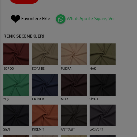
Favorilere Ekle
WhatsApp ile Sipariş Ver
RENK SEÇENEKLERİ
BORDO
KOYU BEJ
PUDRA
HAKİ
YEŞİL
LACİVERT
MOR
SİYAH
SİYAH
KİREMİT
ANTRASİT
LACİVERT