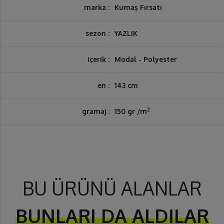
marka :
Kumaş Fırsatı
sezon :
YAZLIK
içerik :
Modal - Polyester
en :
143 cm
2
gramaj :
150 gr /m
BU ÜRÜNÜ ALANLAR
BUNLARI DA ALDILAR