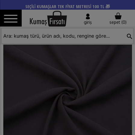
SEÇİLİ KUMAŞLAR TEK FİYAT METRESİ 100 TL 🎁
giriş
sepet (
0
)
search