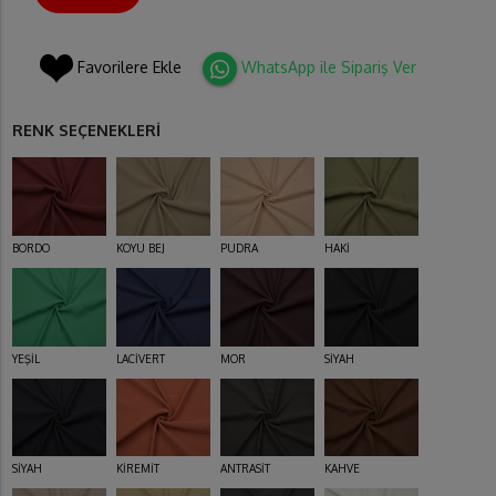
Favorilere Ekle
WhatsApp ile Sipariş Ver
RENK SEÇENEKLERİ
BORDO
KOYU BEJ
PUDRA
HAKİ
YEŞİL
LACİVERT
MOR
SİYAH
SİYAH
KİREMİT
ANTRASİT
KAHVE