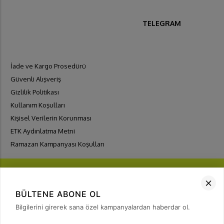
TELEGRAM
İade ve Kargo Prosedürü
Güvenli Alışveriş
Gizlilik Politikası
Kullanım Koşulları
Kişisel Verilerin Korunması
ETK Aydınlatma Metni
Ramazan Kampanyası Koşulları
BÜLTENE ABONE OL
Bilgilerini girerek sana özel kampanyalardan haberdar ol.
FIRSATLARI
YAKALA