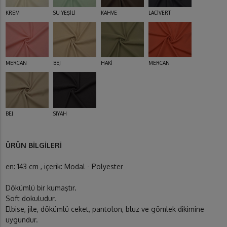
KREM
SU YEŞİLİ
KAHVE
LACİVERT
MERCAN
BEJ
HAKİ
MERCAN
BEJ
SİYAH
ÜRÜN BİLGİLERİ
en: 143 cm , içerik: Modal - Polyester
Dökümlü bir kumaştır.
Soft dokuludur.
Elbise, jile, dökümlü ceket, pantolon, bluz ve gömlek dikimine
uygundur.