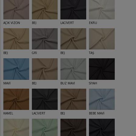
AÇIK VİZON
BEJ
LACİVERT
EKRU
BEJ
GRİ
BEJ
TAŞ
MAVİ
BEJ
BUZ MAVİ
SİYAH
KAMEL
LACİVERT
BEJ
BEBE MAVİ