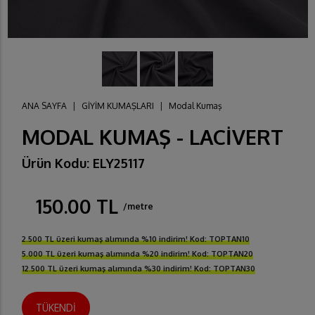
ANA SAYFA
|
GİYİM KUMAŞLARI
|
Modal Kumaş
MODAL KUMAŞ - LACİVERT
Ürün Kodu: ELY25117
150.00 TL
/metre
2.500 TL üzeri kumaş alımında %10 indirim! Kod: TOPTAN10
5.000 TL üzeri kumaş alımında %20 indirim! Kod: TOPTAN20
12.500 TL üzeri kumaş alımında %30 indirim! Kod: TOPTAN30
TÜKENDİ