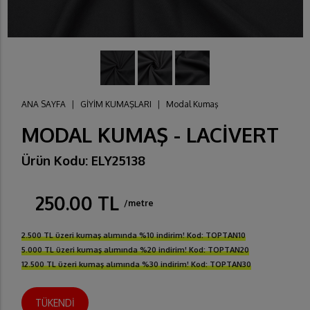
ANA SAYFA
|
GİYİM KUMAŞLARI
|
Modal Kumaş
MODAL KUMAŞ - LACİVERT
Ürün Kodu: ELY25138
250.00 TL
/metre
2.500 TL üzeri kumaş alımında %10 indirim! Kod: TOPTAN10
5.000 TL üzeri kumaş alımında %20 indirim! Kod: TOPTAN20
12.500 TL üzeri kumaş alımında %30 indirim! Kod: TOPTAN30
TÜKENDİ