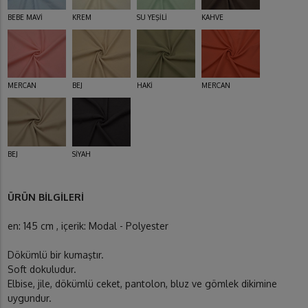
BEBE MAVİ
KREM
SU YEŞİLİ
KAHVE
MERCAN
BEJ
HAKİ
MERCAN
BEJ
SİYAH
ÜRÜN BİLGİLERİ
en: 145 cm , içerik: Modal - Polyester
Dökümlü bir kumaştır.
Soft dokuludur.
Elbise, jile, dökümlü ceket, pantolon, bluz ve gömlek dikimine
uygundur.