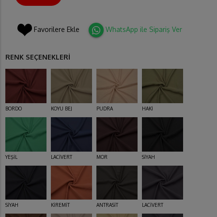
Favorilere Ekle
WhatsApp ile Sipariş Ver
RENK SEÇENEKLERİ
BORDO
KOYU BEJ
PUDRA
HAKİ
YEŞİL
LACİVERT
MOR
SİYAH
SİYAH
KİREMİT
ANTRASİT
LACİVERT