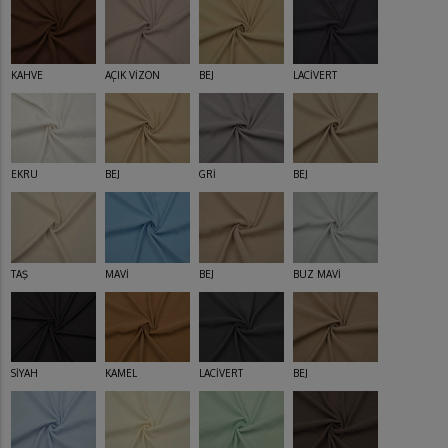
KAHVE
AÇIK VİZON
BEJ
LACİVERT
EKRU
BEJ
GRİ
BEJ
TAŞ
MAVİ
BEJ
BUZ MAVİ
SİYAH
KAMEL
LACİVERT
BEJ