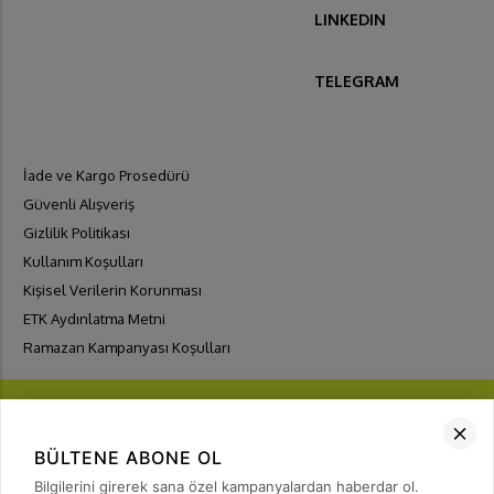
LINKEDIN
TELEGRAM
İade ve Kargo Prosedürü
Güvenli Alışveriş
Gizlilik Politikası
Kullanım Koşulları
Kişisel Verilerin Korunması
ETK Aydınlatma Metni
Ramazan Kampanyası Koşulları
BÜLTENE ABONE OL
Bilgilerini girerek sana özel kampanyalardan haberdar ol.