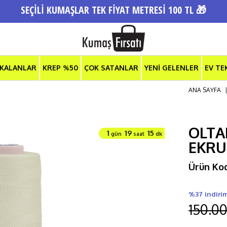
SEÇİLİ KUMAŞLAR TEK FİYAT METRESİ 100 TL 🎁
 KALANLAR
KREP %50
ÇOK SATANLAR
YENİ GELENLER
EV TE
ANA SAYFA
OLTAL
1
19
15
gün
saat
dk
EKRU
Ürün Ko
%37 indiri
150.00