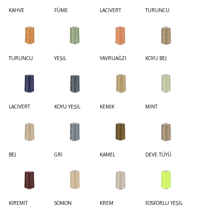
KAHVE
FÜME
LACİVERT
TURUNCU
TURUNCU
YEŞİL
YAVRUAĞZI
KOYU BEJ
LACİVERT
KOYU YEŞİL
KEMİK
MİNT
BEJ
GRİ
KAMEL
DEVE TÜYÜ
KİREMİT
SOMON
KREM
FOSFORLU YEŞİL