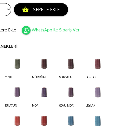
shopping_basket
SEPETE EKLE
lere Ekle
WhatsApp ile Sipariş Ver
ENEKLERİ
YEŞİL
MÜRDÜM
MARSALA
BORDO
EFLATUN
MOR
KOYU MOR
LEYLAK