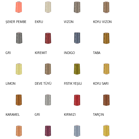
ŞEKER PEMBE
EKRU
VİZON
KOYU VİZON
GRİ
KİREMİT
İNDİGO
TABA
LİMON
DEVE TÜYÜ
FISTIK YEŞİLİ
KOYU SARI
KARAMEL
GRİ
KIRMIZI
TARÇIN