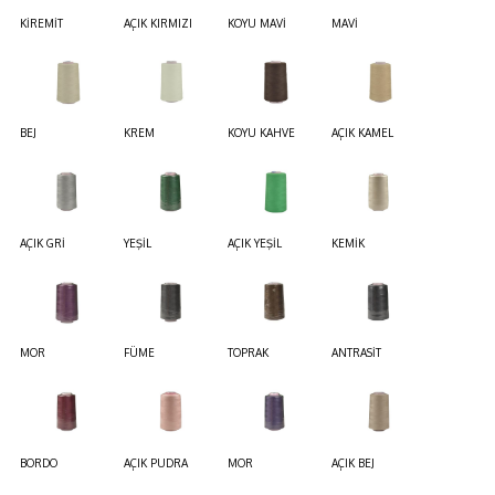
KİREMİT
AÇIK KIRMIZI
KOYU MAVİ
MAVİ
BEJ
KREM
KOYU KAHVE
AÇIK KAMEL
AÇIK GRİ
YEŞİL
AÇIK YEŞİL
KEMİK
MOR
FÜME
TOPRAK
ANTRASİT
BORDO
AÇIK PUDRA
MOR
AÇIK BEJ