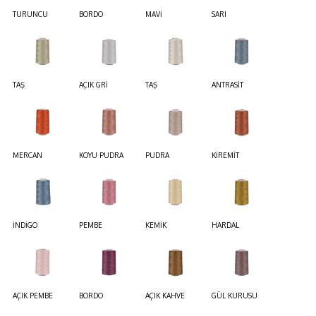
TURUNCU
BORDO
MAVİ
SARI
TAŞ
AÇIK GRİ
TAŞ
ANTRASİT
MERCAN
KOYU PUDRA
PUDRA
KİREMİT
İNDİGO
PEMBE
KEMİK
HARDAL
AÇIK PEMBE
BORDO
AÇIK KAHVE
GÜL KURUSU