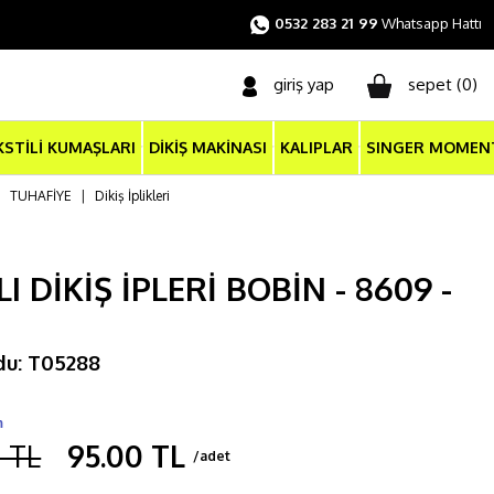
0532 283 21 99
Whatsapp Hattı
giriş yap
sepet (
0
)
KSTİLİ KUMAŞLARI
DİKİŞ MAKİNASI
KALIPLAR
SINGER MOMEN
|
TUHAFİYE
|
Dikiş İplikleri
I DİKİŞ İPLERİ BOBİN - 8609 -
du: T05288
m
 TL
95.00 TL
/adet