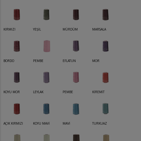
KIRMIZI
YEŞİL
MÜRDÜM
MARSALA
BORDO
PEMBE
EFLATUN
MOR
KOYU MOR
LEYLAK
PEMBE
KİREMİT
AÇIK KIRMIZI
KOYU MAVİ
MAVİ
TURKUAZ