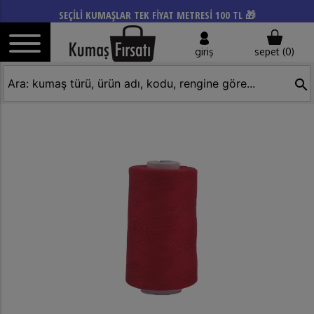
SEÇİLİ KUMAŞLAR TEK FİYAT METRESİ 100 TL 🎁
giriş
sepet (
0
)
search