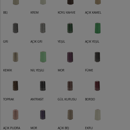
BEJ
KREM
KOYU KAHVE
AÇIK KAMEL
GRİ
AÇIK GRİ
YEŞİL
AÇIK YEŞİL
KEMİK
NİL YEŞİLİ
MOR
FÜME
TOPRAK
ANTRASİT
GÜL KURUSU
BORDO
AÇIK PUDRA
MOR
AÇIK BEJ
EKRU