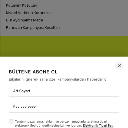
Kullanım Koşulları
Kişisel Verilerin Korunması
ETK Aydınlatma Metni
Ramazan Kampanyası Koşulları
FIRSATLARI
YAKALA
BÜLTENE ABONE OL
Bülten Üyeliği
Bilgilerini girerek sana özel kampanyalardan haberdar ol.
arrow_forward
Tanıtım, pazarlama, reklam ve benzeri amaçlarla tarafıma ticari
elektronik ileti gönderilmesine izin veriyorum.
Elektronik Ticari İleti