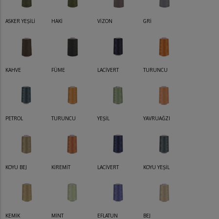
ASKER YEŞİLİ
HAKİ
VİZON
GRİ
KAHVE
FÜME
LACİVERT
TURUNCU
PETROL
TURUNCU
YEŞİL
YAVRUAĞZI
KOYU BEJ
KİREMİT
LACİVERT
KOYU YEŞİL
KEMİK
MİNT
EFLATUN
BEJ