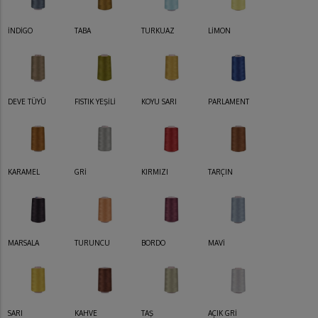
İNDİGO
TABA
TURKUAZ
LİMON
DEVE TÜYÜ
FISTIK YEŞİLİ
KOYU SARI
PARLAMENT
KARAMEL
GRİ
KIRMIZI
TARÇIN
MARSALA
TURUNCU
BORDO
MAVİ
SARI
KAHVE
TAŞ
AÇIK GRİ