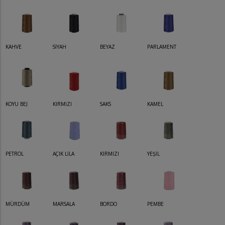
KAHVE
SİYAH
BEYAZ
PARLAMENT
KOYU BEJ
KIRMIZI
SAKS
KAMEL
PETROL
AÇIK LİLA
KIRMIZI
YEŞİL
MÜRDÜM
MARSALA
BORDO
PEMBE