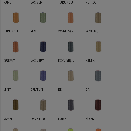
FÜME
LACİVERT
TURUNCU
PETROL
TURUNCU
YEŞİL
YAVRUAĞZI
KOYU BEJ
KİREMİT
LACİVERT
KOYU YEŞİL
KEMİK
MİNT
EFLATUN
BEJ
GRİ
KAMEL
DEVE TÜYÜ
FÜME
KİREMİT