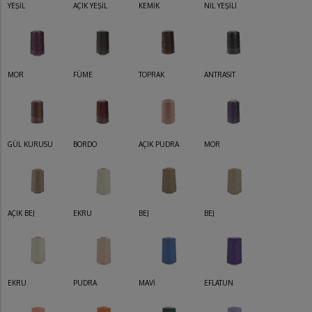
YEŞİL
AÇIK YEŞİL
KEMİK
NİL YEŞİLİ
MOR
FÜME
TOPRAK
ANTRASİT
GÜL KURUSU
BORDO
AÇIK PUDRA
MOR
AÇIK BEJ
EKRU
BEJ
BEJ
EKRU
PUDRA
MAVİ
EFLATUN