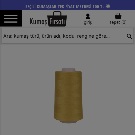
SEÇİLİ KUMAŞLAR TEK FİYAT METRESİ 100 TL 🎁
giriş
sepet (
0
)
search