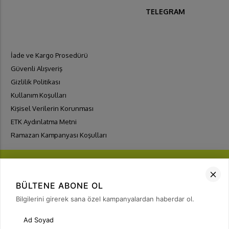
TELEGRAM
İade ve Kargo Prosedürü
Güvenli Alışveriş
Gizlilik Politikası
Kullanım Koşulları
Kişisel Verilerin Korunması
ETK Aydınlatma Metni
Ramazan Kampanyası Koşulları
BÜLTENE ABONE OL
Bilgilerini girerek sana özel kampanyalardan haberdar ol.
FIRSATLARI
YAKALA
Bülten Üyeliği