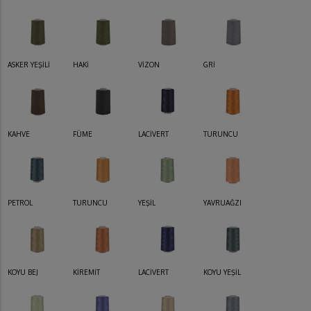
ASKER YEŞİLİ
HAKİ
VİZON
GRİ
KAHVE
FÜME
LACİVERT
TURUNCU
PETROL
TURUNCU
YEŞİL
YAVRUAĞZI
KOYU BEJ
KİREMİT
LACİVERT
KOYU YEŞİL