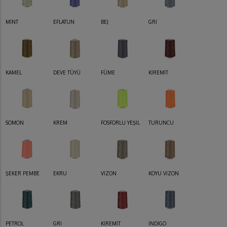
MİNT
EFLATUN
BEJ
GRİ
KAMEL
DEVE TÜYÜ
FÜME
KİREMİT
SOMON
KREM
FOSFORLU YEŞİL
TURUNCU
ŞEKER PEMBE
EKRU
VİZON
KOYU VİZON
PETROL
GRİ
KİREMİT
İNDİGO