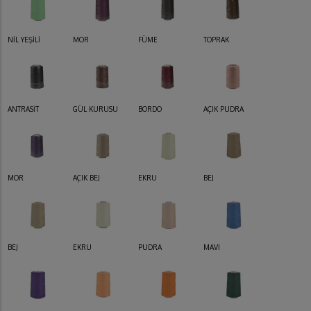
NİL YEŞİLİ
MOR
FÜME
TOPRAK
ANTRASİT
GÜL KURUSU
BORDO
AÇIK PUDRA
MOR
AÇIK BEJ
EKRU
BEJ
BEJ
EKRU
PUDRA
MAVİ