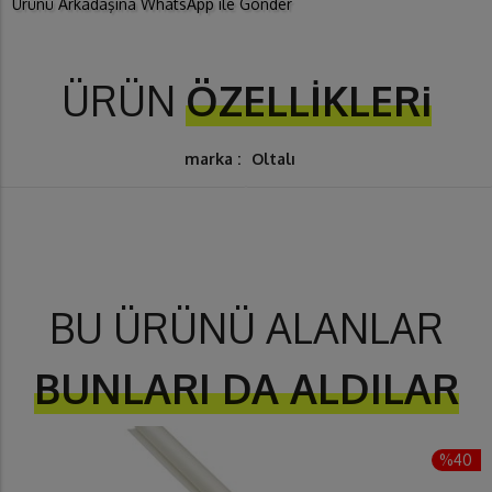
Ürünü Arkadaşına WhatsApp ile Gönder
ÜRÜN
ÖZELLİKLERi
marka :
Oltalı
BU ÜRÜNÜ ALANLAR
BUNLARI DA ALDILAR
%40