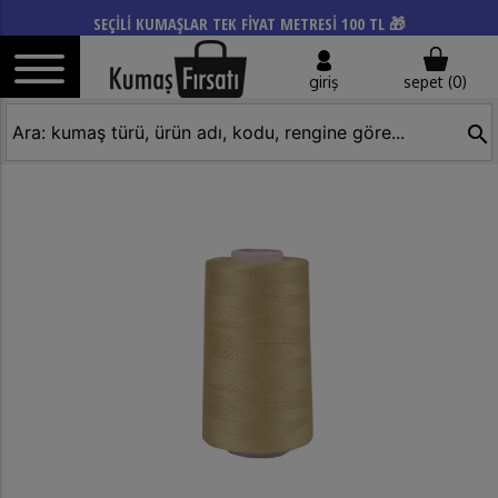
SEÇİLİ KUMAŞLAR TEK FİYAT METRESİ 100 TL 🎁
giriş
sepet (
0
)
search