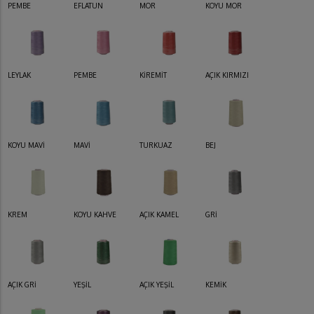
PEMBE
EFLATUN
MOR
KOYU MOR
LEYLAK
PEMBE
KİREMİT
AÇIK KIRMIZI
KOYU MAVİ
MAVİ
TURKUAZ
BEJ
KREM
KOYU KAHVE
AÇIK KAMEL
GRİ
AÇIK GRİ
YEŞİL
AÇIK YEŞİL
KEMİK