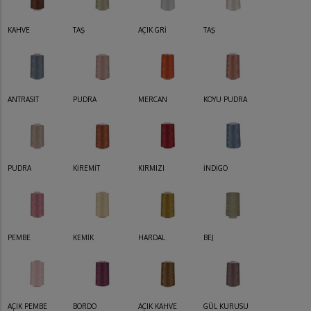
KAHVE
TAŞ
AÇIK GRİ
TAŞ
ANTRASİT
PUDRA
MERCAN
KOYU PUDRA
PUDRA
KİREMİT
KIRMIZI
İNDİGO
PEMBE
KEMİK
HARDAL
BEJ
AÇIK PEMBE
BORDO
AÇIK KAHVE
GÜL KURUSU