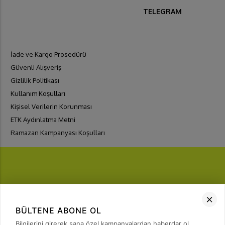
TELEGRAM
İade ve Kargo Prosedürü
Güvenli Alışveriş
Gizlilik Politikası
Kullanım Koşulları
Kişisel Verilerin Korunması
ETK Aydınlatma Metni
Ramazan Kampanyası Koşulları
FIRSATLARI
YAKALA
BÜLTENE ABONE OL
Bülten Üyeliği
Bilgilerini girerek sana özel kampanyalardan haberdar ol.