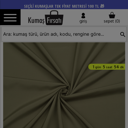
SEÇİLİ KUMAŞLAR TEK FİYAT METRESİ 100 TL 🎁
giriş
sepet (
0
)
search
1
5
54
gün
saat
dk