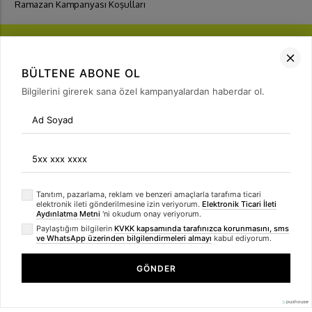
Ramazan Kampanyası Koşulları
BÜLTENE ABONE OL
Bilgilerini girerek sana özel kampanyalardan haberdar ol.
FIRSATLARI
YAKALA
Bülten Üyeliği
arrow_forward
Tanıtım, pazarlama, reklam ve benzeri amaçlarla tarafıma ticari
elektronik ileti gönderilmesine izin veriyorum.
Elektronik Ticari İleti
Aydınlatma Metni
'ni okudum onay veriyorum.
Paylaştığım bilgilerin
KVKK kapsamında tarafınızca korunmasını, sms
ve WhatsApp üzerinden bilgilendirmeleri almayı
kabul ediyorum.
GÖNDER