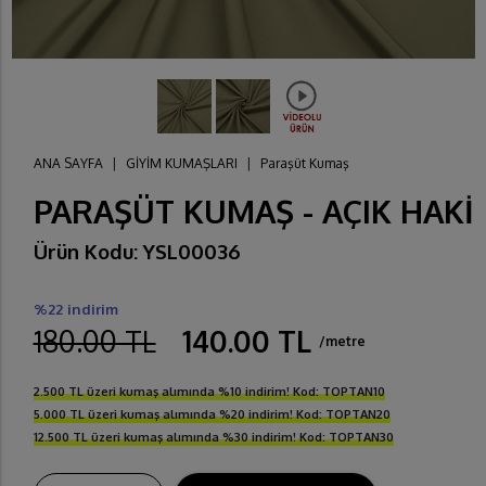
ANA SAYFA
|
GİYİM KUMAŞLARI
|
Paraşüt Kumaş
PARAŞÜT KUMAŞ - AÇIK HAKİ
Ürün Kodu: YSL00036
%22 indirim
180.00 TL
140.00 TL
/metre
2.500 TL üzeri kumaş alımında %10 indirim! Kod: TOPTAN10
5.000 TL üzeri kumaş alımında %20 indirim! Kod: TOPTAN20
12.500 TL üzeri kumaş alımında %30 indirim! Kod: TOPTAN30