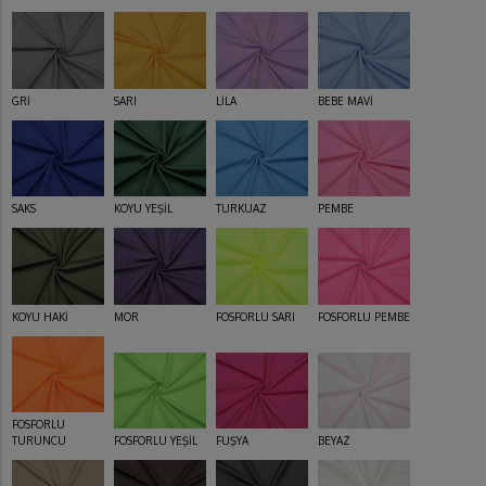
GRİ
SARI
LİLA
BEBE MAVİ
SAKS
KOYU YEŞİL
TURKUAZ
PEMBE
KOYU HAKİ
MOR
FOSFORLU SARI
FOSFORLU PEMBE
FOSFORLU
TURUNCU
FOSFORLU YEŞİL
FUŞYA
BEYAZ