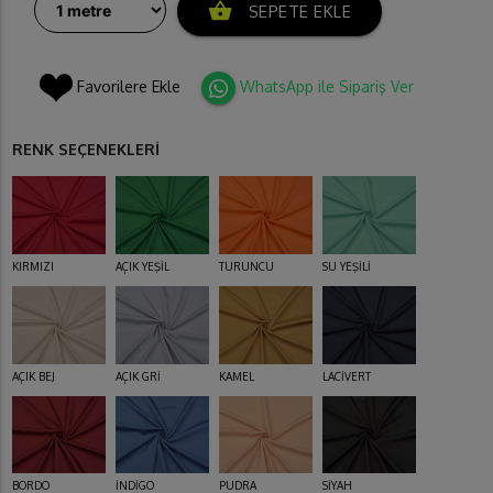
shopping_basket
SEPETE EKLE
Favorilere Ekle
WhatsApp ile Sipariş Ver
RENK SEÇENEKLERİ
KIRMIZI
AÇIK YEŞİL
TURUNCU
SU YEŞİLİ
AÇIK BEJ
AÇIK GRİ
KAMEL
LACİVERT
BORDO
İNDİGO
PUDRA
SİYAH