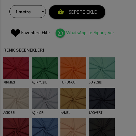
shopping_basket
SEPETE EKLE
Favorilere Ekle
WhatsApp ile Sipariş Ver
RENK SEÇENEKLERİ
KIRMIZI
AÇIK YEŞİL
TURUNCU
SU YEŞİLİ
AÇIK BEJ
AÇIK GRİ
KAMEL
LACİVERT