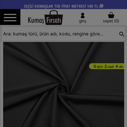
SEÇİLİ KUMAŞLAR TEK FİYAT METRESİ 100 TL 🎁
giriş
sepet (
0
)
search
0
2
4
gün
saat
dk