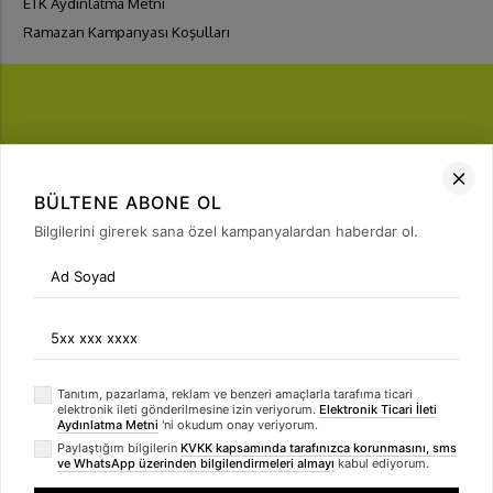
ETK Aydınlatma Metni
Ramazan Kampanyası Koşulları
FIRSATLARI
YAKALA
BÜLTENE ABONE OL
Bülten Üyeliği
Bilgilerini girerek sana özel kampanyalardan haberdar ol.
arrow_forward
Tanıtım, pazarlama, reklam ve benzeri amaçlarla tarafıma ticari
elektronik ileti gönderilmesine izin veriyorum.
Elektronik Ticari İleti
Aydınlatma Metni
'ni okudum onay veriyorum.
Paylaştığım bilgilerin
KVKK kapsamında tarafınızca korunmasını, sms
ve WhatsApp üzerinden bilgilendirmeleri almayı
kabul ediyorum.