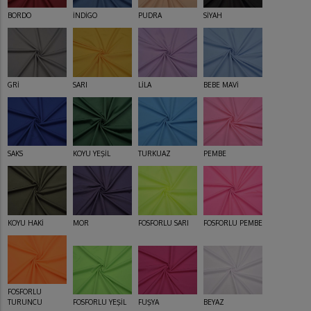
BORDO
İNDİGO
PUDRA
SİYAH
GRİ
SARI
LİLA
BEBE MAVİ
SAKS
KOYU YEŞİL
TURKUAZ
PEMBE
KOYU HAKİ
MOR
FOSFORLU SARI
FOSFORLU PEMBE
FOSFORLU
TURUNCU
FOSFORLU YEŞİL
FUŞYA
BEYAZ