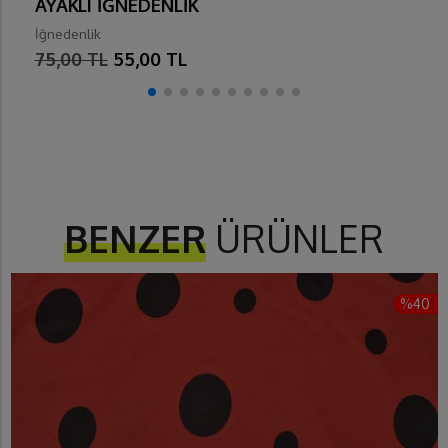
AYAKLI İĞNEDENLİK
İğnedenlik
75,00 TL
55,00 TL
BENZER
ÜRÜNLER
%40