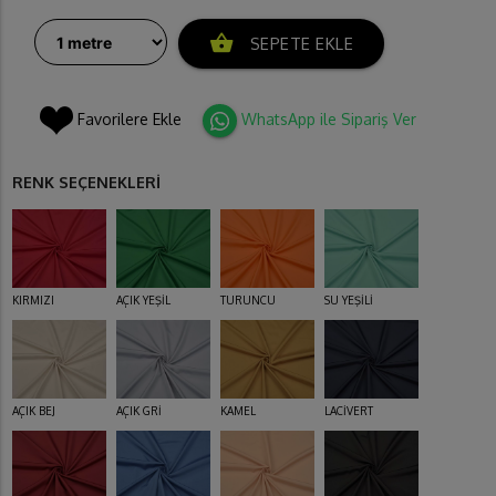
shopping_basket
SEPETE EKLE
Favorilere Ekle
WhatsApp ile Sipariş Ver
RENK SEÇENEKLERİ
KIRMIZI
AÇIK YEŞİL
TURUNCU
SU YEŞİLİ
AÇIK BEJ
AÇIK GRİ
KAMEL
LACİVERT