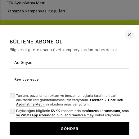
ETK Aydınlatma Metni
Ramazan Kampanyası Koşulları
BÜLTENE ABONE OL
Bilgilerini girerek sana özel kampanyalardan haberdar ol.
FIRSATLARI
YAKALA
Bülten Üyeliği
arrow_forward
Tanıtım, pazarlama, reklam ve benzeri amaçlarla tarafıma ticari
elektronik ileti gönderilmesine izin veriyorum.
Elektronik Ticari İleti
Aydınlatma Metni
'ni okudum onay veriyorum.
Paylaştığım bilgilerin
KVKK kapsamında tarafınızca korunmasını, sms
ve WhatsApp üzerinden bilgilendirmeleri almayı
kabul ediyorum.
GÖNDER