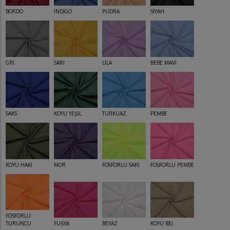
BORDO
İNDİGO
PUDRA
SİYAH
GRİ
SARI
LİLA
BEBE MAVİ
SAKS
KOYU YEŞİL
TURKUAZ
PEMBE
KOYU HAKİ
MOR
FOSFORLU SARI
FOSFORLU PEMBE
FOSFORLU
TURUNCU
FUŞYA
BEYAZ
KOYU BEJ