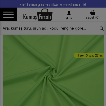
SEÇİLİ KUMAŞLAR TEK FİYAT METRESİ 100 TL 🎁
giriş
sepet (
0
)
search
1
5
27
gün
saat
dk