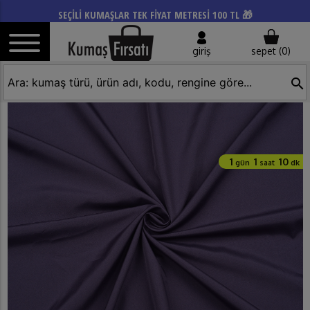
SEÇİLİ KUMAŞLAR TEK FİYAT METRESİ 100 TL 🎁
giriş
sepet (
0
)
search
1
1
10
gün
saat
dk