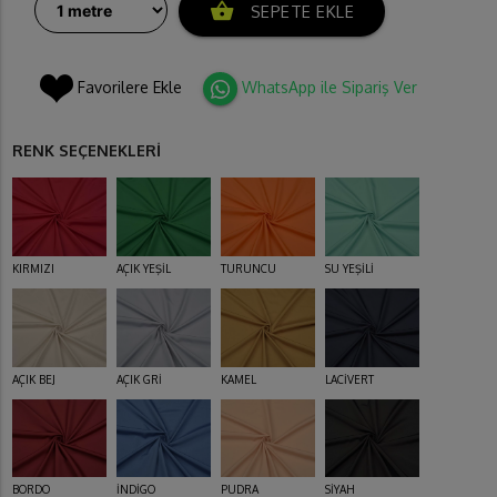
shopping_basket
SEPETE EKLE
Favorilere Ekle
WhatsApp ile Sipariş Ver
RENK SEÇENEKLERİ
KIRMIZI
AÇIK YEŞİL
TURUNCU
SU YEŞİLİ
AÇIK BEJ
AÇIK GRİ
KAMEL
LACİVERT
BORDO
İNDİGO
PUDRA
SİYAH