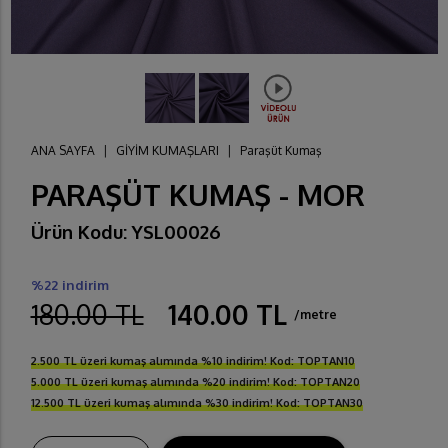
ANA SAYFA
|
GİYİM KUMAŞLARI
|
Paraşüt Kumaş
PARAŞÜT KUMAŞ - MOR
Ürün Kodu: YSL00026
%22 indirim
180.00 TL
140.00 TL
/metre
2.500 TL üzeri kumaş alımında %10 indirim! Kod: TOPTAN10
5.000 TL üzeri kumaş alımında %20 indirim! Kod: TOPTAN20
12.500 TL üzeri kumaş alımında %30 indirim! Kod: TOPTAN30