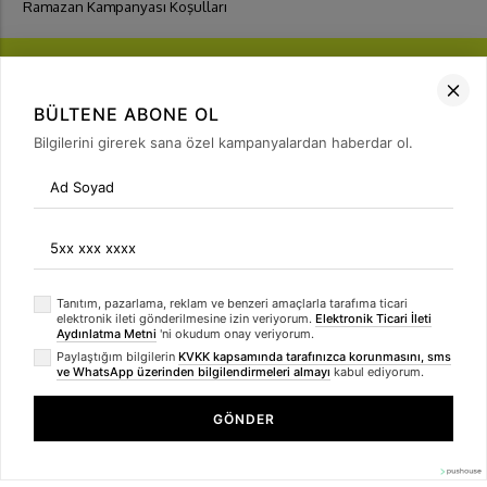
Ramazan Kampanyası Koşulları
BÜLTENE ABONE OL
Bilgilerini girerek sana özel kampanyalardan haberdar ol.
FIRSATLARI
YAKALA
Bülten Üyeliği
arrow_forward
Tanıtım, pazarlama, reklam ve benzeri amaçlarla tarafıma ticari
elektronik ileti gönderilmesine izin veriyorum.
Elektronik Ticari İleti
Aydınlatma Metni
'ni okudum onay veriyorum.
Paylaştığım bilgilerin
KVKK kapsamında tarafınızca korunmasını, sms
ve WhatsApp üzerinden bilgilendirmeleri almayı
kabul ediyorum.
GÖNDER