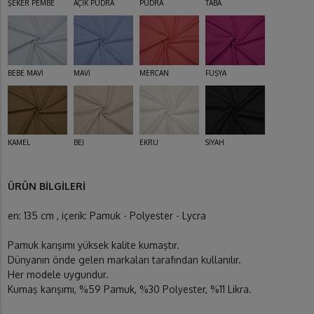
ŞEKER PEMBE
AÇIK PUDRA
PUDRA
TABA
BEBE MAVİ
MAVİ
MERCAN
FUŞYA
KAMEL
BEJ
EKRU
SİYAH
ÜRÜN BİLGİLERİ
en: 135 cm , içerik: Pamuk - Polyester - Lycra
Pamuk karışımı yüksek kalite kumaştır.
Dünyanın önde gelen markaları tarafından kullanılır.
Her modele uygundur.
Kumaş karışımı, %59 Pamuk, %30 Polyester, %11 Likra.