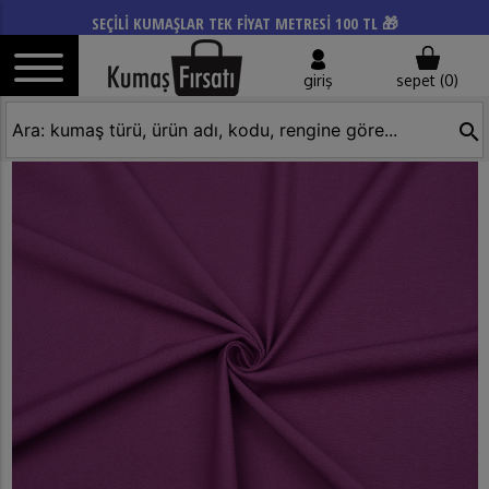
SEÇİLİ KUMAŞLAR TEK FİYAT METRESİ 100 TL 🎁
giriş
sepet (
0
)
search