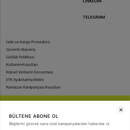
LINKEDIN
TELEGRAM
İade ve Kargo Prosedürü
Güvenli Alışveriş
Gizlilik Politikası
Kullanım Koşulları
Kişisel Verilerin Korunması
ETK Aydınlatma Metni
Ramazan Kampanyası Koşulları
BÜLTENE ABONE OL
Bilgilerini girerek sana özel kampanyalardan haberdar ol.
FIRSATLARI
YAKALA