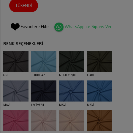
TÜKENDİ
Favorilere Ekle
WhatsApp ile Sipariş Ver
RENK SEÇENEKLERİ
GRİ
TURKUAZ
NEFTİ YEŞİLİ
HAKİ
MAVİ
LACİVERT
MAVİ
MAVİ