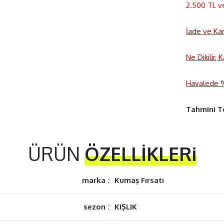
2.500 TL v
İade ve Ka
Ne Dikilir,
Havalede %3
Tahmini T
ÜRÜN
ÖZELLİKLERi
marka :
Kumaş Fırsatı
sezon :
KIŞLIK