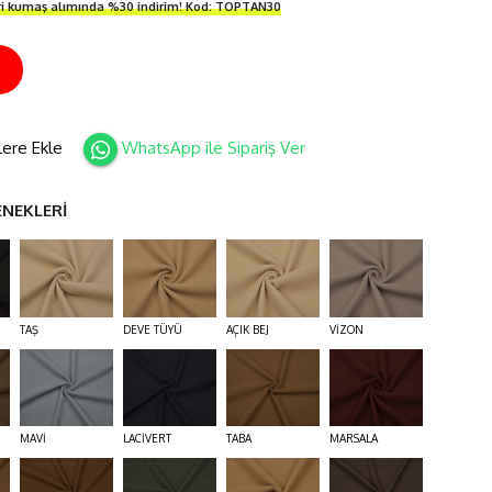
ri kumaş alımında %30 indirim! Kod: TOPTAN30
İ
lere Ekle
WhatsApp ile Sipariş Ver
ENEKLERİ
TAŞ
DEVE TÜYÜ
AÇIK BEJ
VİZON
MAVİ
LACİVERT
TABA
MARSALA