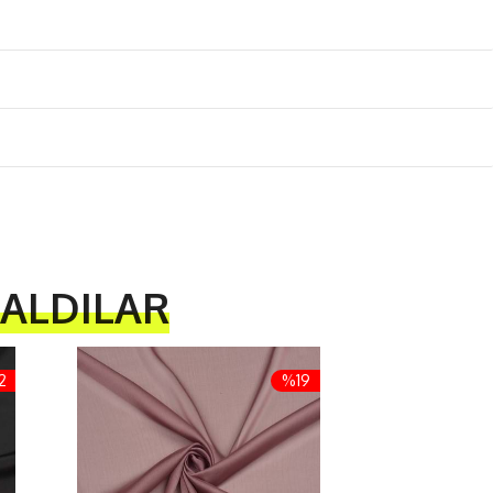
 ALDILAR
2
%19