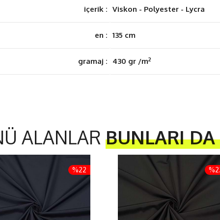
içerik :
Viskon - Polyester - Lycra
en :
135 cm
2
gramaj :
430 gr /m
NÜ ALANLAR
BUNLARI DA
%22
%2