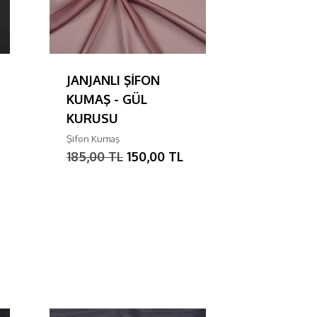
JANJANLI ŞİFON
BEDEN TE
KUMAŞ - GÜL
BEYAZ
KURUSU
Tela
95,00 TL
Şifon Kumaş
185,00 TL
150,00 TL