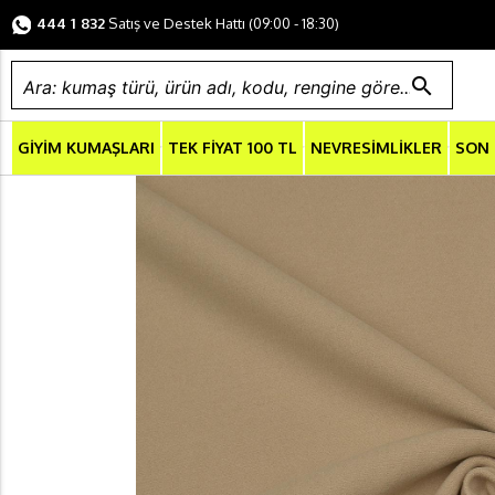
444 1 832
Satış ve Destek Hattı (09:00 - 18:30)
search
GİYİM KUMAŞLARI
TEK FİYAT 100 TL
NEVRESİMLİKLER
SON