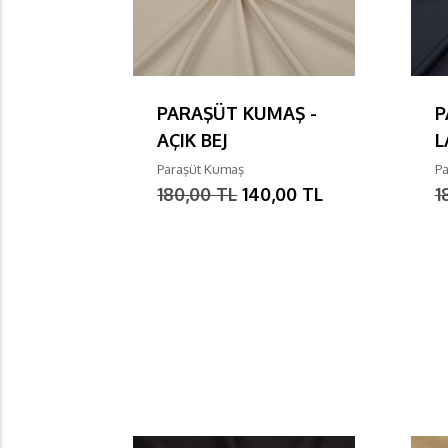
PARAŞÜT KUMAŞ -
P
AÇIK BEJ
L
Paraşüt Kumaş
P
180,00 TL
140,00 TL
1