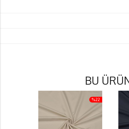
BU ÜRÜ
%22