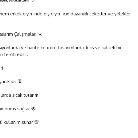
elek Modelleri 👔
em erkek giyiminde dış giyim için dayanıklı ceketler ve yelekler
sarım Çalışmaları ✂️
iyonlarda ve haute couture tasarımlarda, lüks ve kaliteli bir
 tercih edilir.
ri
yanıklıdır ⏳
arda sıcak tutar ❄️
bir duruş sağlar 🌟
ü kullanım sunar 💯