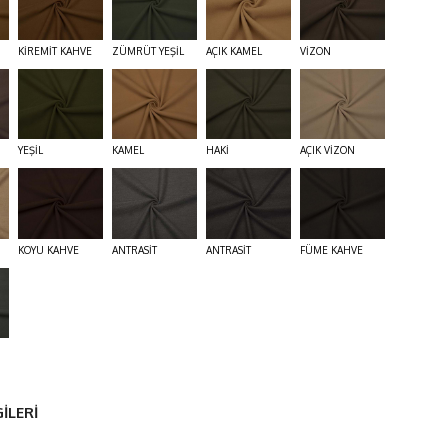
KİREMİT KAHVE
ZÜMRÜT YEŞİL
AÇIK KAMEL
VİZON
YEŞİL
KAMEL
HAKİ
AÇIK VİZON
KOYU KAHVE
ANTRASİT
ANTRASİT
FÜME KAHVE
İLERİ