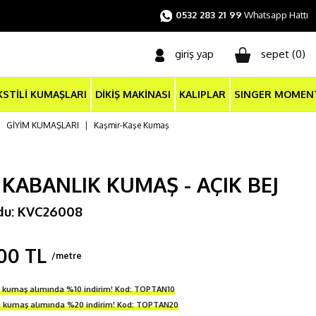
0532 283 21 99
Whatsapp Hattı
giriş yap
sepet (
0
)
KSTİLİ KUMAŞLARI
DİKİŞ MAKİNASI
KALIPLAR
SINGER MOMEN
|
GİYİM KUMAŞLARI
|
Kaşmir-Kaşe Kumaş
 KABANLIK KUMAŞ - AÇIK BEJ
du: KVC26008
00 TL
/metre
i kumaş alımında %10 indirim! Kod: TOPTAN10
ri kumaş alımında %20 indirim! Kod: TOPTAN20