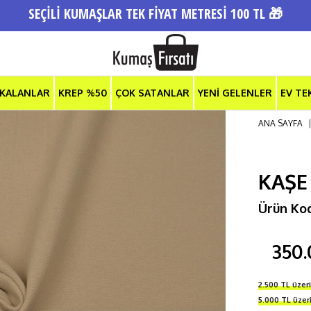
SEÇİLİ KUMAŞLAR TEK FİYAT METRESİ 100 TL 🎁
 KALANLAR
KREP %50
ÇOK SATANLAR
YENİ GELENLER
EV TE
ANA SAYFA
KAŞE
Ürün Ko
350.
2.500 TL üzer
5.000 TL üze