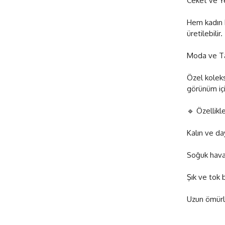
Ceket ve Y
Hem kadın h
üretilebilir.
Moda ve Ta
Özel koleks
görünüm için
🔹 Özellikle
Kalın ve da
Soğuk haval
Şık ve tok 
Uzun ömürl