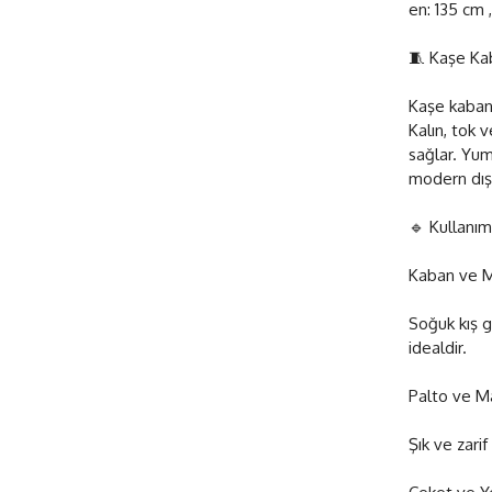
en: 135 cm ,
🧵 Kaşe Ka
Kaşe kabanl
Kalın, tok 
sağlar. Yu
modern dış 
🔹 Kullanım
Kaban ve M
Soğuk kış g
idealdir.
Palto ve M
Şık ve zarif