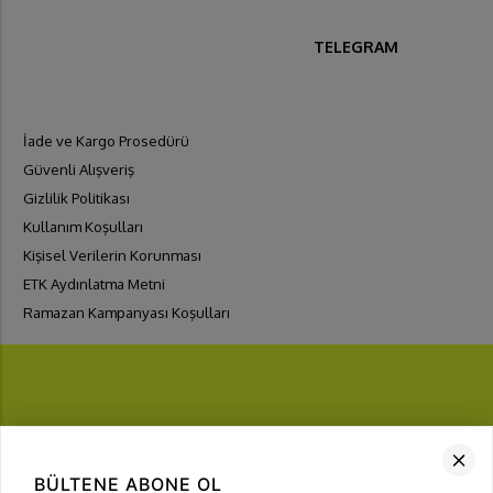
TELEGRAM
İade ve Kargo Prosedürü
Güvenli Alışveriş
Gizlilik Politikası
Kullanım Koşulları
Kişisel Verilerin Korunması
ETK Aydınlatma Metni
Ramazan Kampanyası Koşulları
FIRSATLARI
YAKALA
BÜLTENE ABONE OL