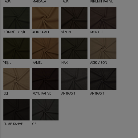
TABA
MARSALA
TABA
KİREMİT KAHVE
ZÜMRÜT YEŞİL
AÇIK KAMEL
VİZON
MOR GRİ
YEŞİL
KAMEL
HAKİ
AÇIK VİZON
BEJ
KOYU KAHVE
ANTRASİT
ANTRASİT
FÜME KAHVE
GRİ