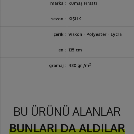
marka :
Kumaş Fırsatı
sezon :
KIŞLIK
içerik :
Viskon - Polyester - Lycra
en :
135 cm
2
gramaj :
430 gr /m
BU ÜRÜNÜ ALANLAR
BUNLARI DA ALDILAR