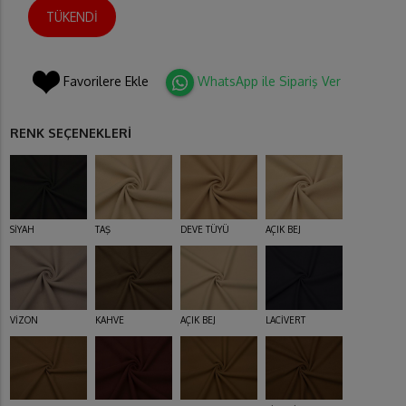
TÜKENDİ
Favorilere Ekle
WhatsApp ile Sipariş Ver
RENK SEÇENEKLERİ
SİYAH
TAŞ
DEVE TÜYÜ
AÇIK BEJ
VİZON
KAHVE
AÇIK BEJ
LACİVERT