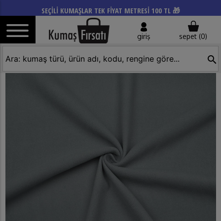
SEÇİLİ KUMAŞLAR TEK FİYAT METRESİ 100 TL 🎁
giriş
sepet (
0
)
search