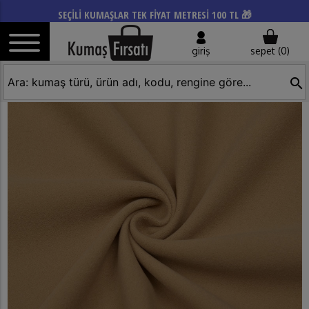
SEÇİLİ KUMAŞLAR TEK FİYAT METRESİ 100 TL 🎁
giriş
sepet (
0
)
search