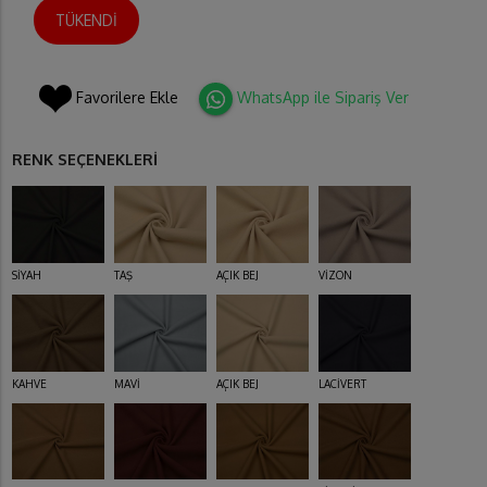
TÜKENDİ
Favorilere Ekle
WhatsApp ile Sipariş Ver
RENK SEÇENEKLERİ
SİYAH
TAŞ
AÇIK BEJ
VİZON
KAHVE
MAVİ
AÇIK BEJ
LACİVERT