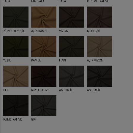
TABA
MARSALA
TABA
KİREMİT KAHVE
ZÜMRÜT YEŞİL
AÇIK KAMEL
VİZON
MOR GRİ
YEŞİL
KAMEL
HAKİ
AÇIK VİZON
BEJ
KOYU KAHVE
ANTRASİT
ANTRASİT
FÜME KAHVE
GRİ