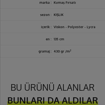
marka :
Kumaş Fırsatı
sezon :
KIŞLIK
içerik :
Viskon - Polyester - Lycra
en :
135 cm
2
gramaj :
430 gr /m
BU ÜRÜNÜ ALANLAR
BUNLARI DA ALDILAR