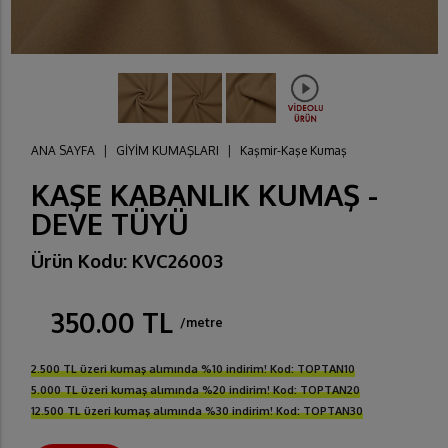
ANA SAYFA
|
GİYİM KUMAŞLARI
|
Kaşmir-Kaşe Kumaş
KAŞE KABANLIK KUMAŞ -
DEVE TÜYÜ
Ürün Kodu: KVC26003
350.00 TL
/metre
2.500 TL üzeri kumaş alımında %10 indirim! Kod: TOPTAN10
5.000 TL üzeri kumaş alımında %20 indirim! Kod: TOPTAN20
12.500 TL üzeri kumaş alımında %30 indirim! Kod: TOPTAN30