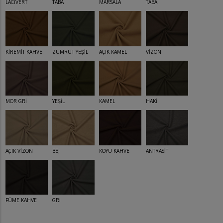
LACİVERT
TABA
MARSALA
TABA
KİREMİT KAHVE
ZÜMRÜT YEŞİL
AÇIK KAMEL
VİZON
MOR GRİ
YEŞİL
KAMEL
HAKİ
AÇIK VİZON
BEJ
KOYU KAHVE
ANTRASİT
FÜME KAHVE
GRİ