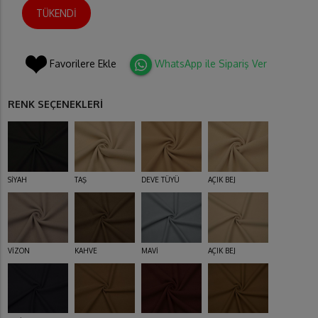
TÜKENDİ
Favorilere Ekle
WhatsApp ile Sipariş Ver
RENK SEÇENEKLERİ
SİYAH
TAŞ
DEVE TÜYÜ
AÇIK BEJ
VİZON
KAHVE
MAVİ
AÇIK BEJ