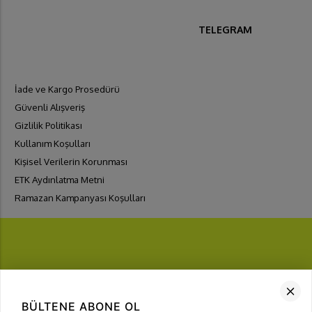
TELEGRAM
İade ve Kargo Prosedürü
Güvenli Alışveriş
Gizlilik Politikası
Kullanım Koşulları
Kişisel Verilerin Korunması
ETK Aydınlatma Metni
Ramazan Kampanyası Koşulları
FIRSATLARI
YAKALA
BÜLTENE ABONE OL