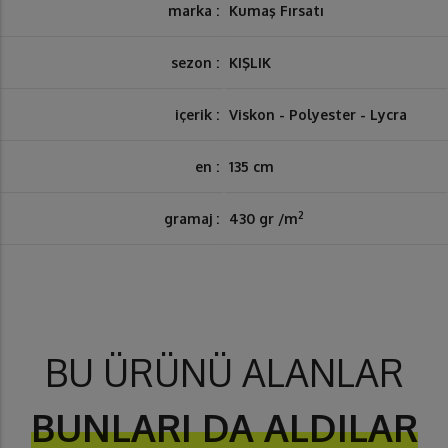
marka :
Kumaş Fırsatı
sezon :
KIŞLIK
içerik :
Viskon - Polyester - Lycra
en :
135 cm
2
gramaj :
430 gr /m
BU ÜRÜNÜ ALANLAR
BUNLARI DA ALDILAR