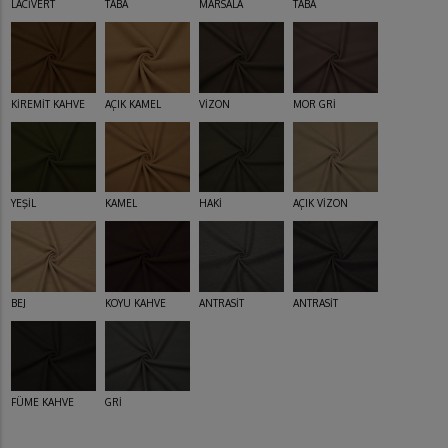
LACİVERT
TABA
MARSALA
TABA
KİREMİT KAHVE
AÇIK KAMEL
VİZON
MOR GRİ
YEŞİL
KAMEL
HAKİ
AÇIK VİZON
BEJ
KOYU KAHVE
ANTRASİT
ANTRASİT
FÜME KAHVE
GRİ