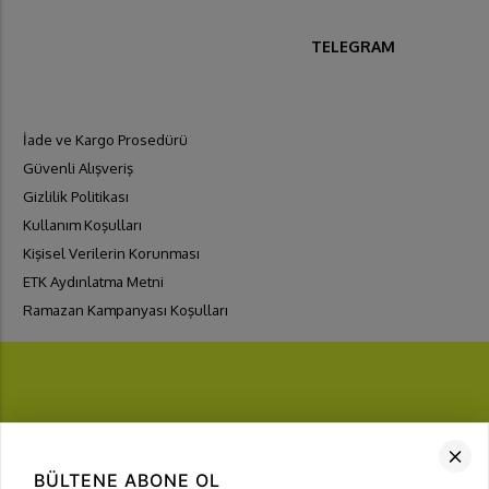
TELEGRAM
İade ve Kargo Prosedürü
Güvenli Alışveriş
Gizlilik Politikası
Kullanım Koşulları
Kişisel Verilerin Korunması
ETK Aydınlatma Metni
Ramazan Kampanyası Koşulları
FIRSATLARI
YAKALA
BÜLTENE ABONE OL