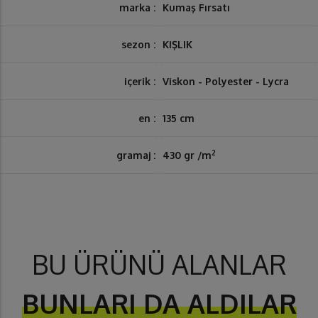
marka :
Kumaş Fırsatı
sezon :
KIŞLIK
içerik :
Viskon - Polyester - Lycra
en :
135 cm
2
gramaj :
430 gr /m
BU ÜRÜNÜ ALANLAR
BUNLARI DA ALDILAR