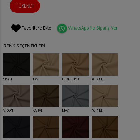
TÜKENDİ
Favorilere Ekle
WhatsApp ile Sipariş Ver
RENK SEÇENEKLERİ
SİYAH
TAŞ
DEVE TÜYÜ
AÇIK BEJ
VİZON
KAHVE
MAVİ
AÇIK BEJ