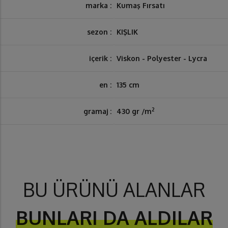
marka :
Kumaş Fırsatı
sezon :
KIŞLIK
içerik :
Viskon - Polyester - Lycra
en :
135 cm
2
gramaj :
430 gr /m
BU ÜRÜNÜ ALANLAR
BUNLARI DA ALDILAR