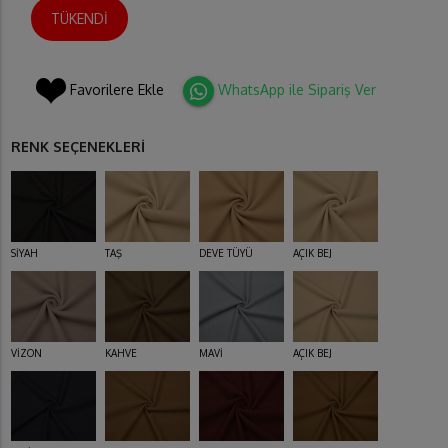
TÜKENDİ
Favorilere Ekle
WhatsApp ile Sipariş Ver
RENK SEÇENEKLERİ
SİYAH
TAŞ
DEVE TÜYÜ
AÇIK BEJ
VİZON
KAHVE
MAVİ
AÇIK BEJ