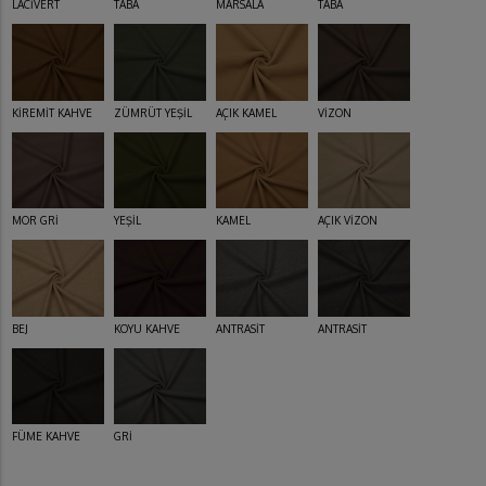
LACİVERT
TABA
MARSALA
TABA
KİREMİT KAHVE
ZÜMRÜT YEŞİL
AÇIK KAMEL
VİZON
MOR GRİ
YEŞİL
KAMEL
AÇIK VİZON
BEJ
KOYU KAHVE
ANTRASİT
ANTRASİT
FÜME KAHVE
GRİ