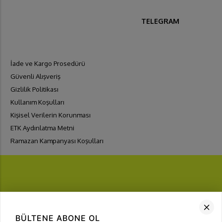
TELEGRAM
İade ve Kargo Prosedürü
Güvenli Alışveriş
Gizlilik Politikası
Kullanım Koşulları
Kişisel Verilerin Korunması
ETK Aydınlatma Metni
Ramazan Kampanyası Koşulları
FIRSATLARI
YAKALA
BÜLTENE ABONE OL