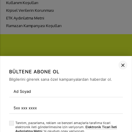
Kullanım Koşulları
Kişisel Verilerin Korunması
ETK Aydınlatma Metni
Ramazan Kampanyası Koşulları
FIRSATLARI
YAKALA
BÜLTENE ABONE OL
Bülten Üyeliği
Bilgilerini girerek sana özel kampanyalardan haberdar ol.
arrow_forward
Tanıtım, pazarlama, reklam ve benzeri amaçlarla tarafıma ticari
elektronik ileti gönderilmesine izin veriyorum.
Elektronik Ticari İleti
Aydınlatma Metni
'ni okudum onay veriyorum.