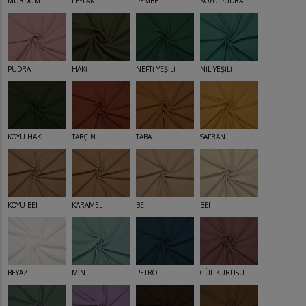
MÜRDÜM
LEYLAK
PEMBE
KOYU PUDRA
PUDRA
HAKİ
NEFTİ YEŞİLİ
NİL YEŞİLİ
KOYU HAKİ
TARÇIN
TABA
SAFRAN
KOYU BEJ
KARAMEL
BEJ
BEJ
BEYAZ
MİNT
PETROL
GÜL KURUSU