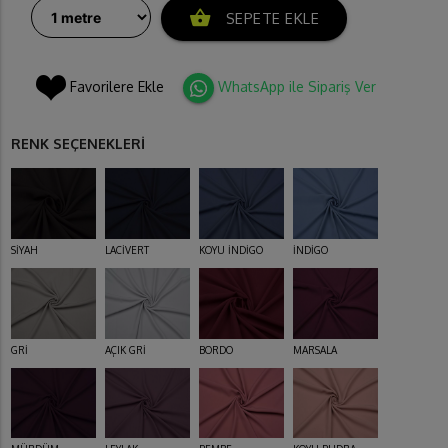
shopping_basket
SEPETE EKLE
Favorilere Ekle
WhatsApp ile Sipariş Ver
RENK SEÇENEKLERİ
SİYAH
LACİVERT
KOYU İNDİGO
İNDİGO
GRİ
AÇIK GRİ
BORDO
MARSALA