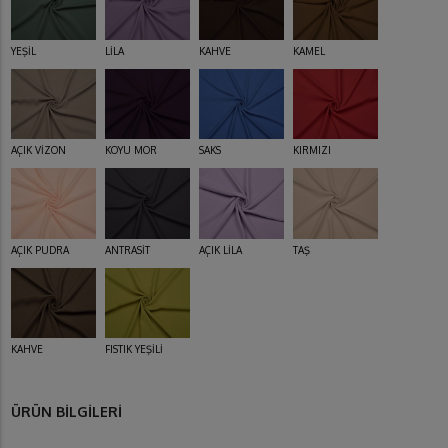
YEŞİL
LİLA
KAHVE
KAMEL
AÇIK VİZON
KOYU MOR
SAKS
KIRMIZI
AÇIK PUDRA
ANTRASİT
AÇIK LİLA
TAŞ
KAHVE
FISTIK YEŞİLİ
ÜRÜN BİLGİLERİ