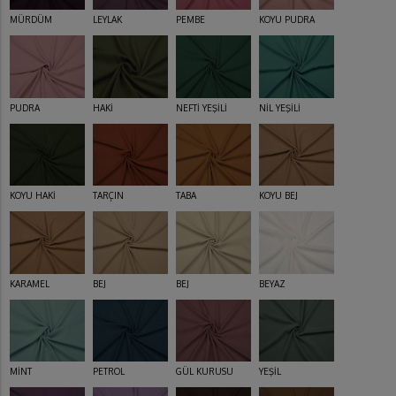
MÜRDÜM
LEYLAK
PEMBE
KOYU PUDRA
PUDRA
HAKİ
NEFTİ YEŞİLİ
NİL YEŞİLİ
KOYU HAKİ
TARÇIN
TABA
KOYU BEJ
KARAMEL
BEJ
BEJ
BEYAZ
MİNT
PETROL
GÜL KURUSU
YEŞİL