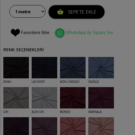
shopping_basket
SEPETE EKLE
Favorilere Ekle
WhatsApp ile Sipariş Ver
RENK SEÇENEKLERİ
SİYAH
LACİVERT
KOYU İNDİGO
İNDİGO
GRİ
AÇIK GRİ
BORDO
MARSALA