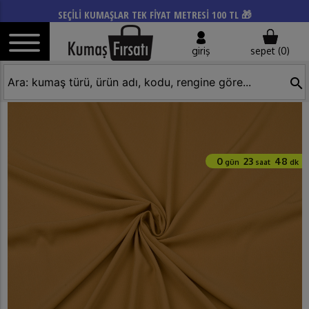
SEÇİLİ KUMAŞLAR TEK FİYAT METRESİ 100 TL 🎁
giriş
sepet (
0
)
search
0
23
48
gün
saat
dk