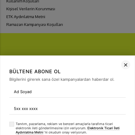
Kullanım Koşulları
Kişisel Verilerin Korunması
ETK Aydınlatma Metni
Ramazan Kampanyası Koşulları
FIRSATLARI
YAKALA
BÜLTENE ABONE OL
Bülten Üyeliği
Bilgilerini girerek sana özel kampanyalardan haberdar ol.
arrow_forward
Tanıtım, pazarlama, reklam ve benzeri amaçlarla tarafıma ticari
elektronik ileti gönderilmesine izin veriyorum.
Elektronik Ticari İleti
Aydınlatma Metni
'ni okudum onay veriyorum.