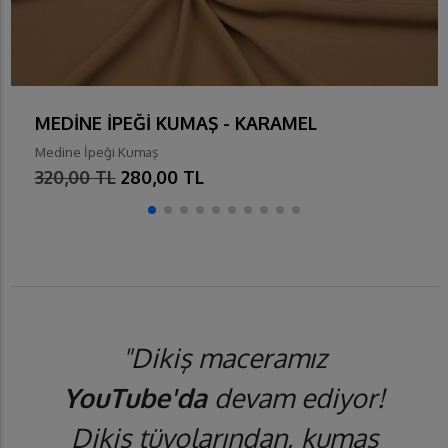
MEDİNE İPEĞİ KUMAŞ - KARAMEL
Medine İpeği Kumaş
320,00 TL
280,00 TL
"Dikiş maceramız
YouTube'da
devam ediyor!
Dikiş tüyolarından, kumaş