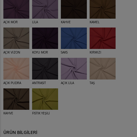
AÇIK MOR
LİLA
KAHVE
KAMEL
AÇIK VİZON
KOYU MOR
SAKS
KIRMIZI
AÇIK PUDRA
ANTRASİT
AÇIK LİLA
TAŞ
KAHVE
FISTIK YEŞİLİ
ÜRÜN BİLGİLERİ