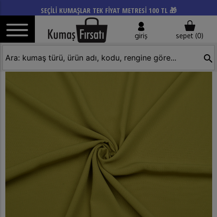
SEÇİLİ KUMAŞLAR TEK FİYAT METRESİ 100 TL 🎁
giriş
sepet (
0
)
search