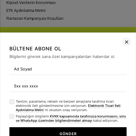
Kişisel Verilerin Korunması
ETK Aydınlatma Metni
Ramazan Kampanyası Koşulları
BÜLTENE ABONE OL
Bilgilerini girerek sana özel kampanyalardan haberdar ol.
FIRSATLARI
YAKALA
Bülten Üyeliği
arrow_forward
Tanıtım, pazarlama, reklam ve benzeri amaçlarla tarafıma ticari
elektronik ileti gönderilmesine izin veriyorum.
Elektronik Ticari İleti
Aydınlatma Metni
'ni okudum onay veriyorum.
Paylaştığım bilgilerin
KVKK kapsamında tarafınızca korunmasını, sms
ve WhatsApp üzerinden bilgilendirmeleri almayı
kabul ediyorum.
GÖNDER