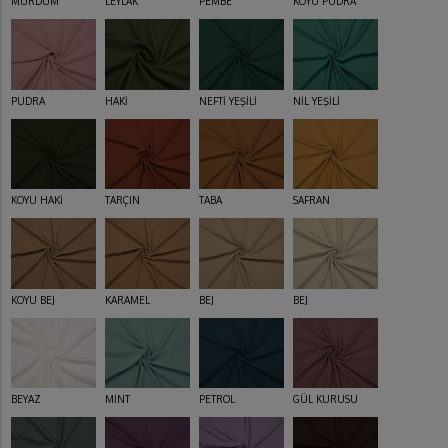
MÜRDÜM
LEYLAK
PEMBE
KOYU PUDRA
PUDRA
HAKİ
NEFTİ YEŞİLİ
NİL YEŞİLİ
KOYU HAKİ
TARÇIN
TABA
SAFRAN
KOYU BEJ
KARAMEL
BEJ
BEJ
BEYAZ
MİNT
PETROL
GÜL KURUSU