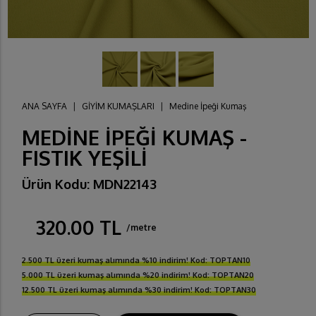
ANA SAYFA
|
GİYİM KUMAŞLARI
|
Medine İpeği Kumaş
MEDİNE İPEĞİ KUMAŞ -
FISTIK YEŞİLİ
Ürün Kodu: MDN22143
320.00 TL
/metre
2.500 TL üzeri kumaş alımında %10 indirim! Kod: TOPTAN10
5.000 TL üzeri kumaş alımında %20 indirim! Kod: TOPTAN20
12.500 TL üzeri kumaş alımında %30 indirim! Kod: TOPTAN30