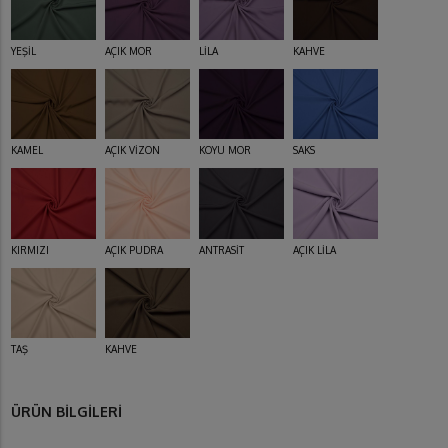
YEŞİL
AÇIK MOR
LİLA
KAHVE
KAMEL
AÇIK VİZON
KOYU MOR
SAKS
KIRMIZI
AÇIK PUDRA
ANTRASİT
AÇIK LİLA
TAŞ
KAHVE
ÜRÜN BİLGİLERİ