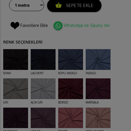
shopping_basket
SEPETE EKLE
Favorilere Ekle
WhatsApp ile Sipariş Ver
RENK SEÇENEKLERİ
SİYAH
LACİVERT
KOYU İNDİGO
İNDİGO
GRİ
AÇIK GRİ
BORDO
MARSALA