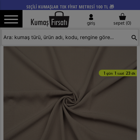
SEÇİLİ KUMAŞLAR TEK FİYAT METRESİ 100 TL 🎁
giriş
sepet (
0
)
search
1
1
23
gün
saat
dk