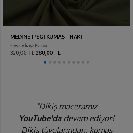
MEDİNE İPEĞİ KUMAŞ - HAKİ
Medine İpeği Kumaş
320,00 TL
280,00 TL
"Dikiş maceramız
YouTube'da
devam ediyor!
Dikiş tüyolarından, kumaş