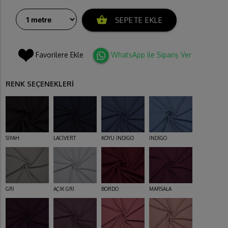
shopping_basket
SEPETE EKLE
Favorilere Ekle
WhatsApp ile Sipariş Ver
RENK SEÇENEKLERİ
SİYAH
LACİVERT
KOYU İNDİGO
İNDİGO
GRİ
AÇIK GRİ
BORDO
MARSALA