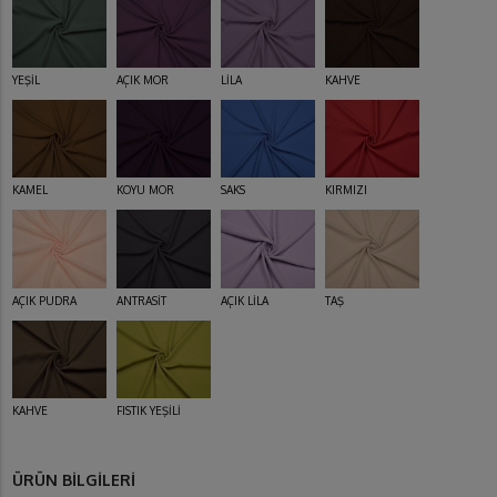
YEŞİL
AÇIK MOR
LİLA
KAHVE
KAMEL
KOYU MOR
SAKS
KIRMIZI
AÇIK PUDRA
ANTRASİT
AÇIK LİLA
TAŞ
KAHVE
FISTIK YEŞİLİ
ÜRÜN BİLGİLERİ