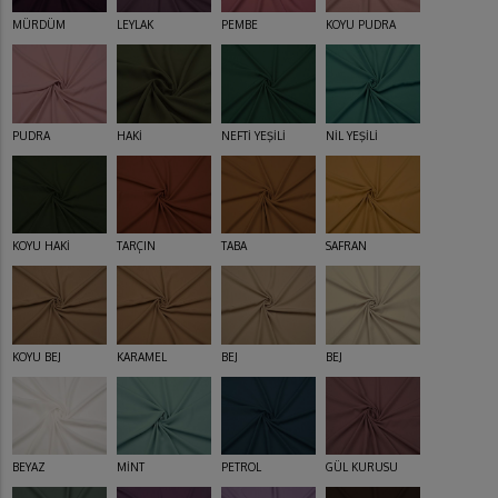
MÜRDÜM
LEYLAK
PEMBE
KOYU PUDRA
PUDRA
HAKİ
NEFTİ YEŞİLİ
NİL YEŞİLİ
KOYU HAKİ
TARÇIN
TABA
SAFRAN
KOYU BEJ
KARAMEL
BEJ
BEJ
BEYAZ
MİNT
PETROL
GÜL KURUSU