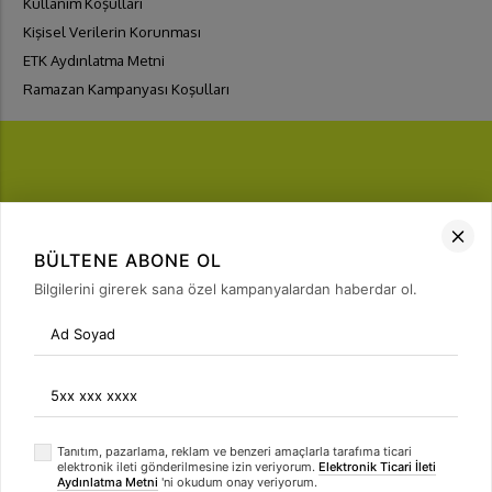
Kullanım Koşulları
Kişisel Verilerin Korunması
ETK Aydınlatma Metni
Ramazan Kampanyası Koşulları
FIRSATLARI
YAKALA
BÜLTENE ABONE OL
Bülten Üyeliği
Bilgilerini girerek sana özel kampanyalardan haberdar ol.
arrow_forward
Tanıtım, pazarlama, reklam ve benzeri amaçlarla tarafıma ticari
elektronik ileti gönderilmesine izin veriyorum.
Elektronik Ticari İleti
Aydınlatma Metni
'ni okudum onay veriyorum.