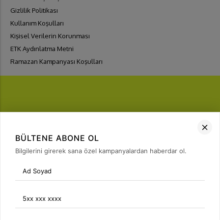
Gizlilik Politikası
Kullanım Koşulları
Kişisel Verilerin Korunması
ETK Aydınlatma Metni
Ramazan Kampanyası Koşulları
FIRSATLARI
YAKALA
BÜLTENE ABONE OL
Bülten Üyeliği
Bilgilerini girerek sana özel kampanyalardan haberdar ol.
arrow_forward