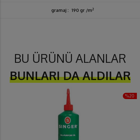
2
gramaj :
190 gr /m
BU ÜRÜNÜ ALANLAR
BUNLARI DA ALDILAR
%20