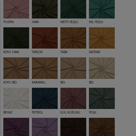
PUDRA
HAKİ
NEFTİ YEŞİLİ
NİL YEŞİLİ
KOYU HAKİ
TARÇIN
TABA
SAFRAN
KOYU BEJ
KARAMEL
BEJ
BEJ
BEYAZ
PETROL
GÜL KURUSU
YEŞİL