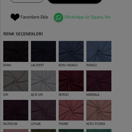
Favorilere Ekle
WhatsApp ile Sipariş Ver
RENK SEÇENEKLERİ
SİYAH
LACİVERT
KOYU İNDİGO
İNDİGO
GRİ
AÇIK GRİ
BORDO
MARSALA
MÜRDÜM
LEYLAK
PEMBE
KOYU PUDRA