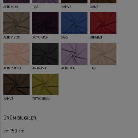
AÇIK MOR
LİLA
KAHVE
KAMEL
AÇIK VİZON
KOYU MOR
SAKS
KIRMIZI
AÇIK PUDRA
ANTRASİT
AÇIK LİLA
TAŞ
KAHVE
FISTIK YEŞİLİ
ÜRÜN BİLGİLERİ
en: 150 cm