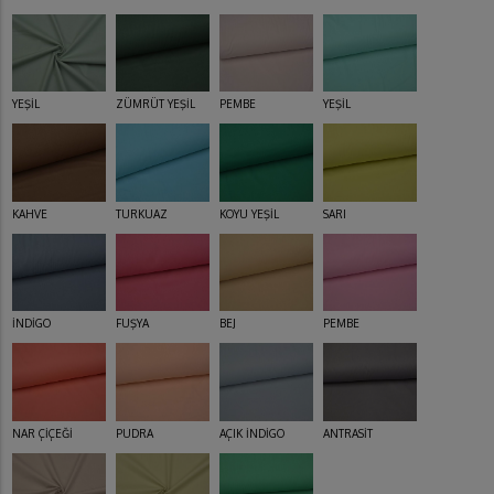
YEŞİL
ZÜMRÜT YEŞİL
PEMBE
YEŞİL
KAHVE
TURKUAZ
KOYU YEŞİL
SARI
İNDİGO
FUŞYA
BEJ
PEMBE
NAR ÇİÇEĞİ
PUDRA
AÇIK İNDİGO
ANTRASİT