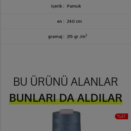
içerik :
Pamuk
en :
240 cm
2
gramaj :
215 gr /m
BU ÜRÜNÜ ALANLAR
BUNLARI DA ALDILAR
%37