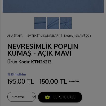
ANA SAYFA
|
EV TEKSTİLİ KUMAŞLARI
|
Nevresimlik Akfil Düz
NEVRESİMLİK POPLİN
KUMAŞ - AÇIK MAVİ
Ürün Kodu: KTN26213
%23 indirim
195.00 TL
150.00 TL
/metre
shopping_basket
SEPETE EKLE