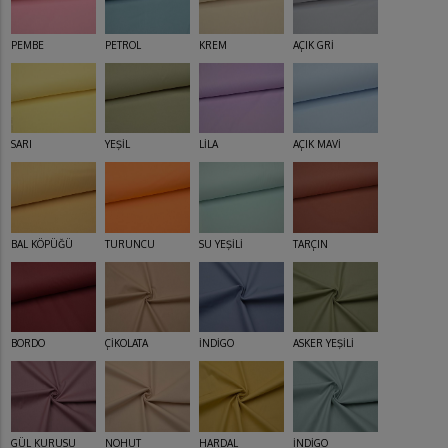
PEMBE
PETROL
KREM
AÇIK GRİ
SARI
YEŞİL
LİLA
AÇIK MAVİ
BAL KÖPÜĞÜ
TURUNCU
SU YEŞİLİ
TARÇIN
BORDO
ÇİKOLATA
İNDİGO
ASKER YEŞİLİ
GÜL KURUSU
NOHUT
HARDAL
İNDİGO