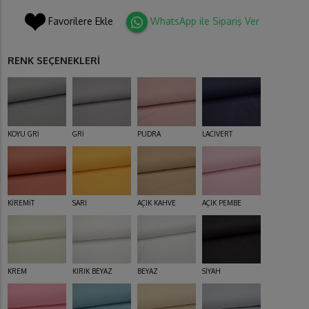
Favorilere Ekle
WhatsApp ile Sipariş Ver
RENK SEÇENEKLERİ
KOYU GRİ
GRİ
PUDRA
LACİVERT
KİREMİT
SARI
AÇIK KAHVE
AÇIK PEMBE
KREM
KIRIK BEYAZ
BEYAZ
SİYAH