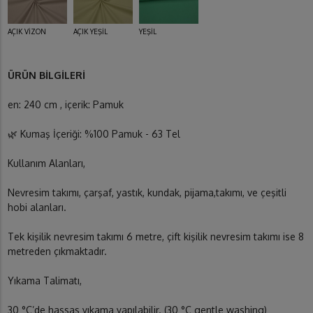
AÇIK VİZON
AÇIK YEŞİL
YEŞİL
ÜRÜN BİLGİLERİ
en: 240 cm , içerik: Pamuk
🌿 Kumaş İçeriği: %100 Pamuk - 63 Tel
Kullanım Alanları,
Nevresim takımı, çarşaf, yastık, kundak, pijama,takımı, ve çeşitli
hobi alanları.
Tek kişilik nevresim takımı 6 metre, çift kişilik nevresim takımı ise 8
metreden çıkmaktadır.
Yıkama Talimatı,
30 °C’de hassas yıkama yapılabilir. (30 °C gentle washing)