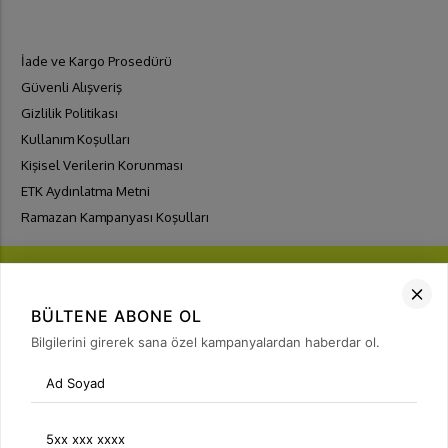
İade ve Kargo Prosedürü
Güvenli Alışveriş
Gizlilik Politikası
Kullanım Koşulları
Kişisel Verilerin Korunması
ETK Aydınlatma Metni
Ramazan Kampanyası Koşulları
BÜLTENE ABONE OL
Bilgilerini girerek sana özel kampanyalardan haberdar ol.
FIRSATLARI
YAKALA
Bülten Üyeliği