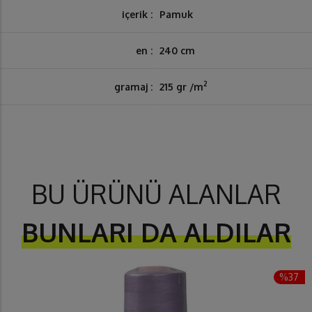
içerik :
Pamuk
en :
240 cm
2
gramaj :
215 gr /m
BU ÜRÜNÜ ALANLAR
BUNLARI DA ALDILAR
%37