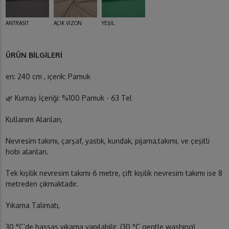
ANTRASİT
AÇIK VİZON
YEŞİL
ÜRÜN BİLGİLERİ
en: 240 cm , içerik: Pamuk
🌿 Kumaş İçeriği: %100 Pamuk - 63 Tel
Kullanım Alanları,
Nevresim takımı, çarşaf, yastık, kundak, pijama,takımı, ve çeşitli
hobi alanları.
Tek kişilik nevresim takımı 6 metre, çift kişilik nevresim takımı ise 8
metreden çıkmaktadır.
Yıkama Talimatı,
30 °C’de hassas yıkama yapılabilir. (30 °C gentle washing)