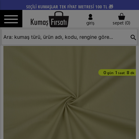
SEÇİLİ KUMAŞLAR TEK FİYAT METRESİ 100 TL 🎁
giriş
sepet (
0
)
search
0
1
8
gün
saat
dk