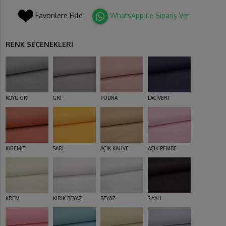
Favorilere Ekle
WhatsApp ile Sipariş Ver
RENK SEÇENEKLERİ
KOYU GRİ
GRİ
PUDRA
LACİVERT
KİREMİT
SARI
AÇIK KAHVE
AÇIK PEMBE
KREM
KIRIK BEYAZ
BEYAZ
SİYAH