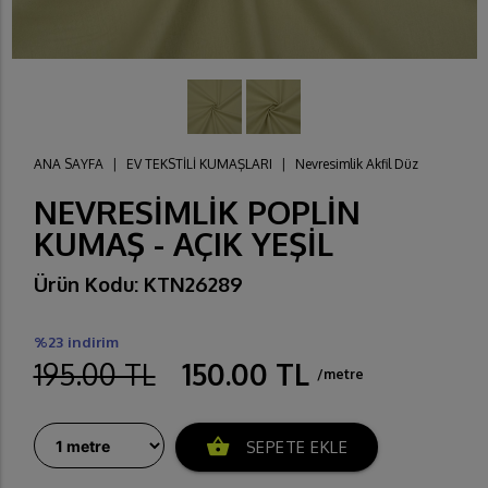
ANA SAYFA
|
EV TEKSTİLİ KUMAŞLARI
|
Nevresimlik Akfil Düz
NEVRESİMLİK POPLİN
KUMAŞ - AÇIK YEŞİL
Ürün Kodu: KTN26289
%23 indirim
195.00 TL
150.00 TL
/metre
shopping_basket
SEPETE EKLE