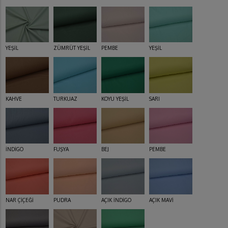
YEŞİL
ZÜMRÜT YEŞİL
PEMBE
YEŞİL
KAHVE
TURKUAZ
KOYU YEŞİL
SARI
İNDİGO
FUŞYA
BEJ
PEMBE
NAR ÇİÇEĞİ
PUDRA
AÇIK İNDİGO
AÇIK MAVİ