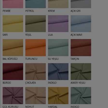
PEMBE
PETROL
KREM
AÇIK GRİ
SARI
YEŞİL
LİLA
AÇIK MAVİ
BAL KÖPÜĞÜ
TURUNCU
SU YEŞİLİ
TARÇIN
BORDO
ÇİKOLATA
İNDİGO
ASKER YEŞİLİ
GÜL KURUSU
NOHUT
HARDAL
İNDİGO