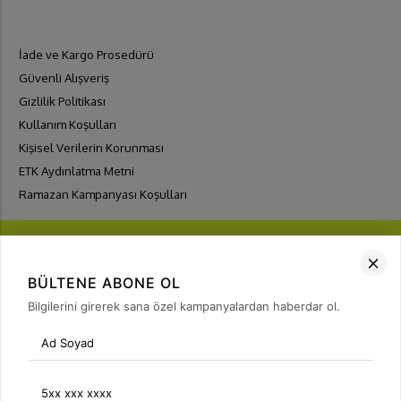
İade ve Kargo Prosedürü
Güvenli Alışveriş
Gizlilik Politikası
Kullanım Koşulları
Kişisel Verilerin Korunması
ETK Aydınlatma Metni
Ramazan Kampanyası Koşulları
BÜLTENE ABONE OL
Bilgilerini girerek sana özel kampanyalardan haberdar ol.
FIRSATLARI
YAKALA
Bülten Üyeliği