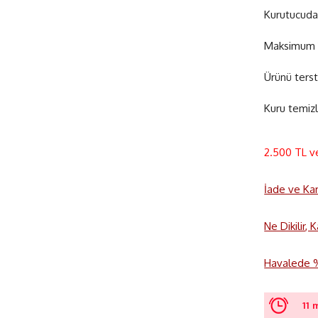
Kurutucuda
Maksimum 1
Ürünü terst
Kuru temizl
2.500 TL v
İade ve Ka
Ne Dikilir,
Havalede %3
11 