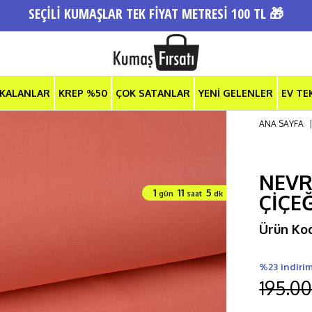
SEÇİLİ KUMAŞLAR TEK FİYAT METRESİ 100 TL 🎁
 KALANLAR
KREP %50
ÇOK SATANLAR
YENİ GELENLER
EV TE
ANA SAYFA
NEVR
1
11
5
gün
saat
dk
ÇİÇE
Ürün Ko
%23 indiri
195.00