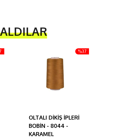
 ALDILAR
7
%37
OLTALI DİKİŞ İPLERİ
OLTALI D
BOBİN - 8044 -
BOBİN - 7
KARAMEL
KIRMIZI