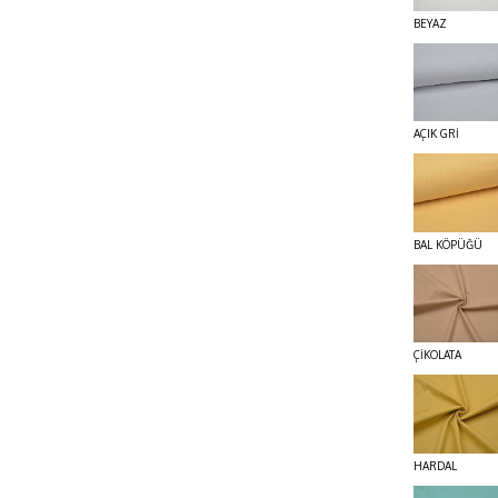
BEYAZ
AÇIK GRİ
BAL KÖPÜĞÜ
ÇİKOLATA
HARDAL