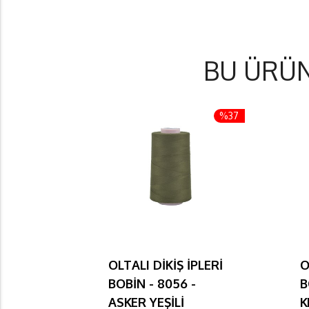
BU ÜRÜ
%37
OLTALI DİKİŞ İPLERİ
O
BOBİN - 8056 -
B
ASKER YEŞİLİ
K