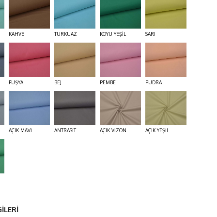
KAHVE
TURKUAZ
KOYU YEŞİL
SARI
FUŞYA
BEJ
PEMBE
PUDRA
AÇIK MAVİ
ANTRASİT
AÇIK VİZON
AÇIK YEŞİL
İLERİ