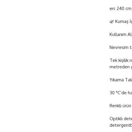
en: 240 cm 
🌿 Kumaş İ
Kullanım Al
Nevresim tak
Tek kişilik 
metreden ç
Yıkama Tali
30 °C’de ha
Renkli ürün
Optikli det
detergentb