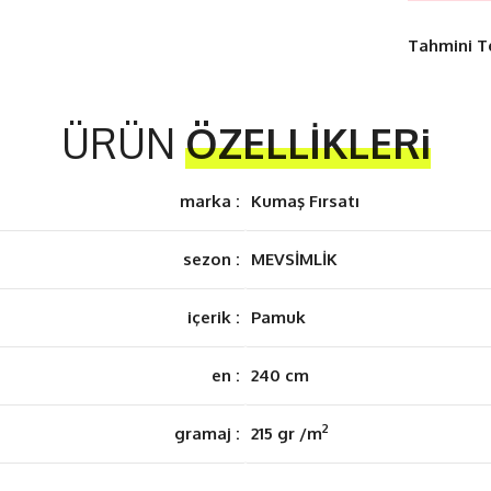
Tahmini T
ÜRÜN
ÖZELLİKLERi
marka :
Kumaş Fırsatı
sezon :
MEVSİMLİK
içerik :
Pamuk
en :
240 cm
2
gramaj :
215 gr /m