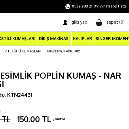
0532 283 21 99
Whatsapp Hattı
giriş yap
sepet (
0
)
KSTİLİ KUMAŞLARI
DİKİŞ MAKİNASI
KALIPLAR
SINGER MOMEN
|
EV TEKSTİLİ KUMAŞLARI
|
Nevresimlik Akfil Düz
ESİMLİK POPLİN KUMAŞ - NAR
Ğİ
du: KTN24431
m
 TL
150.00 TL
/metre