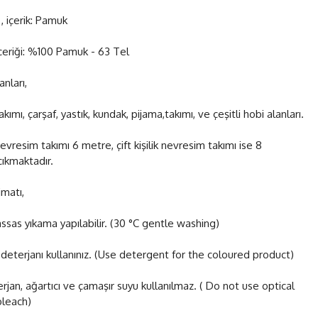
, içerik: Pamuk
çeriği: %100 Pamuk - 63 Tel
anları,
ımı, çarşaf, yastık, kundak, pijama,takımı, ve çeşitli hobi alanları.
nevresim takımı 6 metre, çift kişilik nevresim takımı ise 8
ıkmaktadır.
matı,
ssas yıkama yapılabilir. (30 °C gentle washing)
 deterjanı kullanınız. (Use detergent for the coloured product)
erjan, ağartıcı ve çamaşır suyu kullanılmaz. ( Do not use optical
leach)