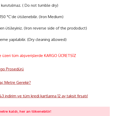
 kurutulmaz. ( Do not tumble dry)
50 °C’de ütülenebilir. (Iron Medium)
en ütüleyiniz. (Iron reverse side of the prododuct)
eme yapılabilir. (Dry cleaning allowed)
e üzeri tüm alışverişlerde KARGO ÜCRETSİZ
rgo Prosedürü
 Kaç Metre Gerekir?
 indirim ve tüm kredi kartlarına 12 ay taksit fırsatı!
metre kaldı, her an tükenebilir!