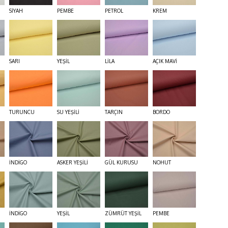
SİYAH
PEMBE
PETROL
KREM
SARI
YEŞİL
LİLA
AÇIK MAVİ
TURUNCU
SU YEŞİLİ
TARÇIN
BORDO
İNDİGO
ASKER YEŞİLİ
GÜL KURUSU
NOHUT
İNDİGO
YEŞİL
ZÜMRÜT YEŞİL
PEMBE