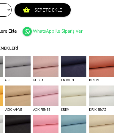
shopping_basket
SEPETE EKLE
lere Ekle
WhatsApp ile Sipariş Ver
ENEKLERİ
GRİ
PUDRA
LACİVERT
KİREMİT
AÇIK KAHVE
AÇIK PEMBE
KREM
KIRIK BEYAZ