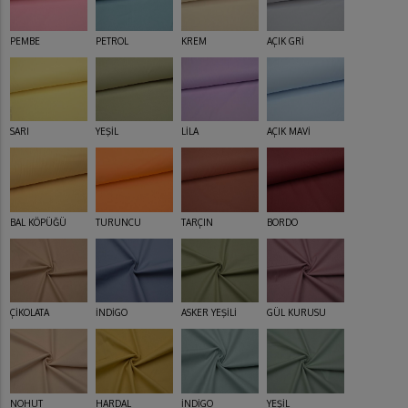
PEMBE
PETROL
KREM
AÇIK GRİ
SARI
YEŞİL
LİLA
AÇIK MAVİ
BAL KÖPÜĞÜ
TURUNCU
TARÇIN
BORDO
ÇİKOLATA
İNDİGO
ASKER YEŞİLİ
GÜL KURUSU
NOHUT
HARDAL
İNDİGO
YEŞİL