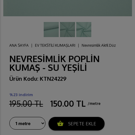
ANA SAYFA
|
EV TEKSTİLİ KUMAŞLARI
|
Nevresimlik Akfil Düz
NEVRESİMLİK POPLİN
KUMAŞ - SU YEŞİLİ
Ürün Kodu: KTN24229
%23 indirim
195.00 TL
150.00 TL
/metre
shopping_basket
SEPETE EKLE