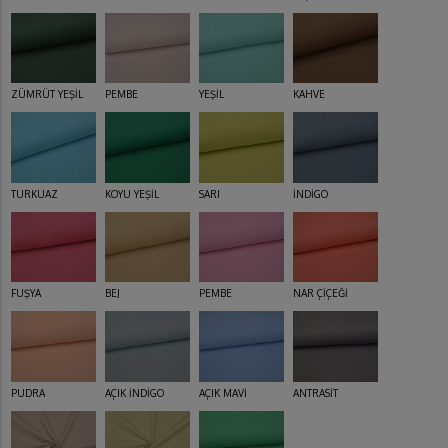
ZÜMRÜT YEŞİL
PEMBE
YEŞİL
KAHVE
TURKUAZ
KOYU YEŞİL
SARI
İNDİGO
FUŞYA
BEJ
PEMBE
NAR ÇİÇEĞİ
PUDRA
AÇIK İNDİGO
AÇIK MAVİ
ANTRASİT