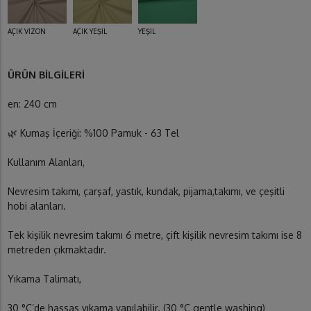
AÇIK VİZON
AÇIK YEŞİL
YEŞİL
ÜRÜN BİLGİLERİ
en: 240 cm
🌿 Kumaş İçeriği: %100 Pamuk - 63 Tel
Kullanım Alanları,
Nevresim takımı, çarşaf, yastık, kundak, pijama,takımı, ve çeşitli
hobi alanları.
Tek kişilik nevresim takımı 6 metre, çift kişilik nevresim takımı ise 8
metreden çıkmaktadır.
Yıkama Talimatı,
30 °C’de hassas yıkama yapılabilir. (30 °C gentle washing)