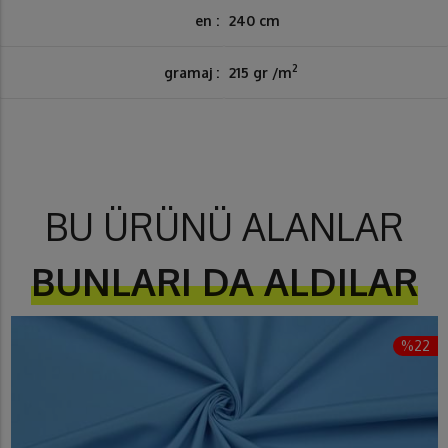
en :
240 cm
2
gramaj :
215 gr /m
BU ÜRÜNÜ ALANLAR
BUNLARI DA ALDILAR
%22