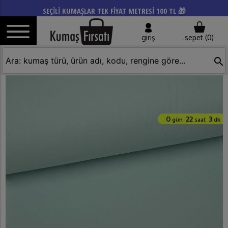
SEÇİLİ KUMAŞLAR TEK FİYAT METRESİ 100 TL 🎁
giriş
sepet (
0
)
search
0
22
3
gün
saat
dk