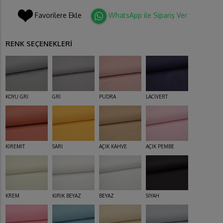
Favorilere Ekle
WhatsApp ile Sipariş Ver
RENK SEÇENEKLERİ
KOYU GRİ
GRİ
PUDRA
LACİVERT
KİREMİT
SARI
AÇIK KAHVE
AÇIK PEMBE
KREM
KIRIK BEYAZ
BEYAZ
SİYAH