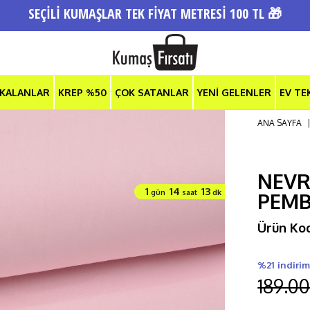
SEÇİLİ KUMAŞLAR TEK FİYAT METRESİ 100 TL 🎁
 KALANLAR
KREP %50
ÇOK SATANLAR
YENİ GELENLER
EV TE
ANA SAYFA
NEVR
1
14
13
gün
saat
dk
PEM
Ürün Ko
%21 indiri
189.00