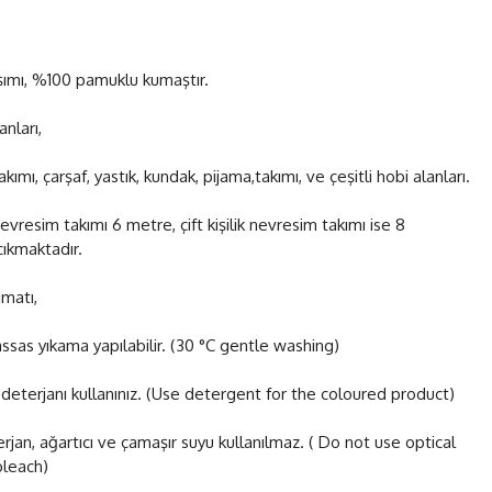
şımı, %100 pamuklu kumaştır.
anları,
ımı, çarşaf, yastık, kundak, pijama,takımı, ve çeşitli hobi alanları.
nevresim takımı 6 metre, çift kişilik nevresim takımı ise 8
ıkmaktadır.
matı,
ssas yıkama yapılabilir. (30 °C gentle washing)
 deterjanı kullanınız. (Use detergent for the coloured product)
erjan, ağartıcı ve çamaşır suyu kullanılmaz. ( Do not use optical
leach)