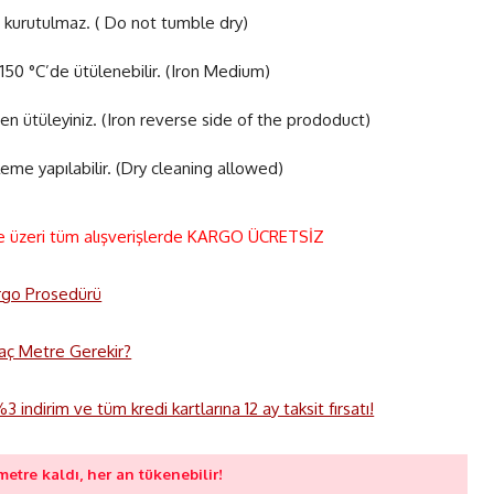
 kurutulmaz. ( Do not tumble dry)
50 °C’de ütülenebilir. (Iron Medium)
en ütüleyiniz. (Iron reverse side of the prododuct)
eme yapılabilir. (Dry cleaning allowed)
e üzeri tüm alışverişlerde KARGO ÜCRETSİZ
rgo Prosedürü
 Kaç Metre Gerekir?
 indirim ve tüm kredi kartlarına 12 ay taksit fırsatı!
metre kaldı, her an tükenebilir!