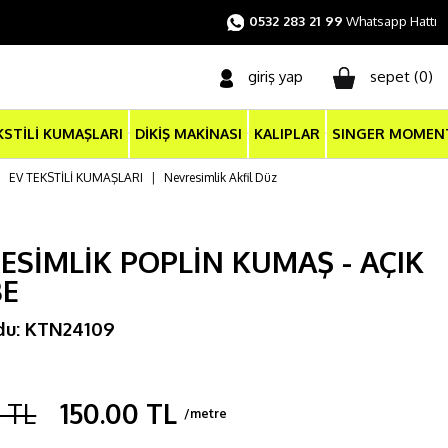
0532 283 21 99
Whatsapp Hattı
giriş yap
sepet (
0
)
KSTİLİ KUMAŞLARI
DİKİŞ MAKİNASI
KALIPLAR
SINGER MOMEN
|
EV TEKSTİLİ KUMAŞLARI
|
Nevresimlik Akfil Düz
ESİMLİK POPLİN KUMAŞ - AÇIK
BE
du: KTN24109
m
 TL
150.00 TL
/metre