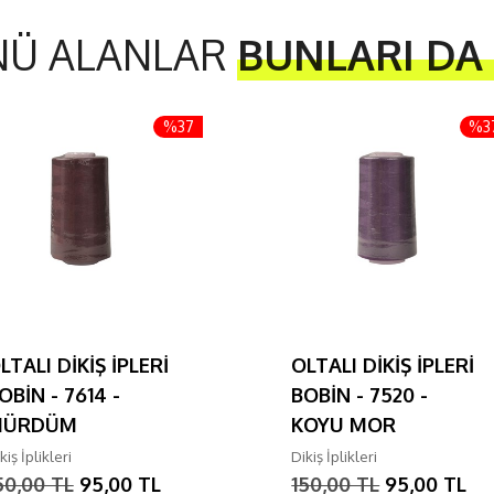
NÜ ALANLAR
BUNLARI DA
%37
%3
LTALI DİKİŞ İPLERİ
OLTALI DİKİŞ İPLERİ
OBİN - 7614 -
BOBİN - 7520 -
MÜRDÜM
KOYU MOR
kiş İplikleri
Dikiş İplikleri
50,00 TL
95,00 TL
150,00 TL
95,00 TL