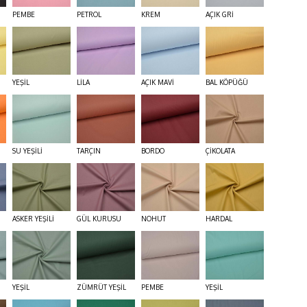
PEMBE
PETROL
KREM
AÇIK GRİ
YEŞİL
LİLA
AÇIK MAVİ
BAL KÖPÜĞÜ
SU YEŞİLİ
TARÇIN
BORDO
ÇİKOLATA
ASKER YEŞİLİ
GÜL KURUSU
NOHUT
HARDAL
YEŞİL
ZÜMRÜT YEŞİL
PEMBE
YEŞİL