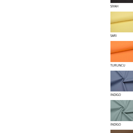
SİYAH
SARI
TURUNCU
İNDİGO
İNDİGO