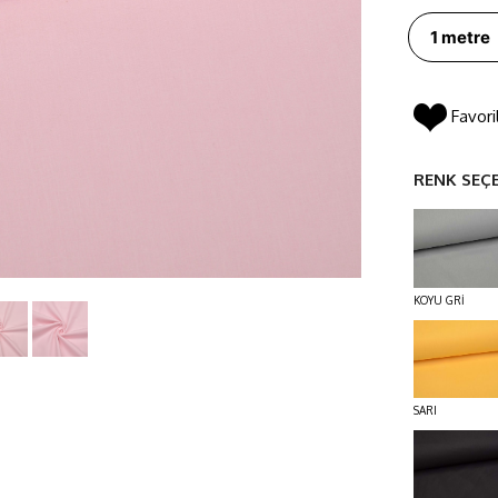
Favori
RENK SEÇ
KOYU GRİ
SARI