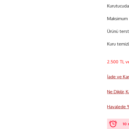
Kurutucuda
Maksimum 1
Ürünü terst
Kuru temizl
2.500 TL v
İade ve Ka
Ne Dikilir,
Havalede %3
10 