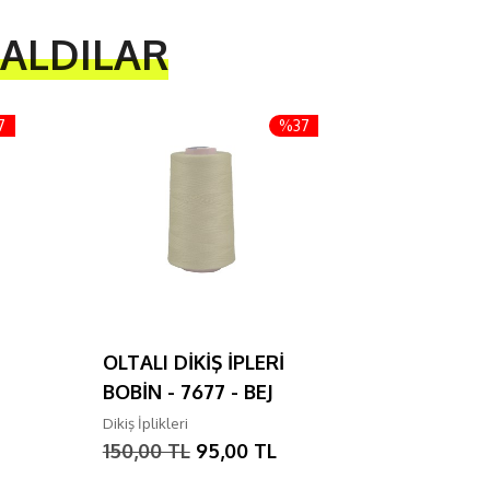
 ALDILAR
7
%37
OLTALI DİKİŞ İPLERİ
OLTALI D
BOBİN - 7677 - BEJ
BOBİN - 
HAKİ
Dikiş İplikleri
150,00 TL
95,00 TL
Dikiş İplikler
150,00 T