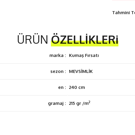
Tahmini T
ÜRÜN
ÖZELLİKLERi
marka :
Kumaş Fırsatı
sezon :
MEVSİMLİK
en :
240 cm
2
gramaj :
215 gr /m