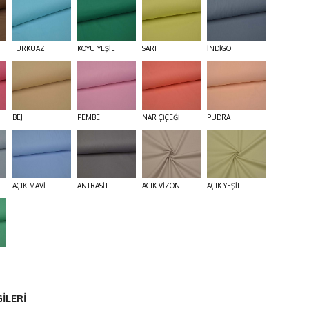
TURKUAZ
KOYU YEŞİL
SARI
İNDİGO
BEJ
PEMBE
NAR ÇİÇEĞİ
PUDRA
AÇIK MAVİ
ANTRASİT
AÇIK VİZON
AÇIK YEŞİL
İLERİ