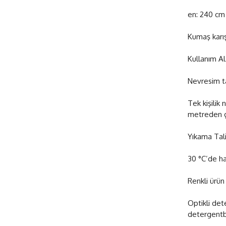
en: 240 cm
Kumaş karı
Kullanım Al
Nevresim tak
Tek kişilik 
metreden ç
Yıkama Tali
30 °C’de ha
Renkli ürün
Optikli det
detergentb